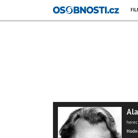
FIL
Al
herec
Hodno