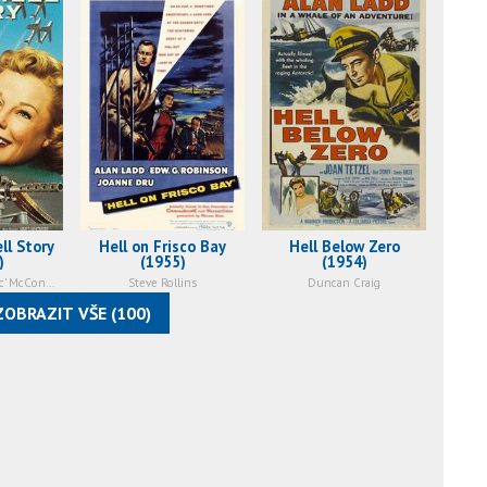
ll Story
Hell on Frisco Bay
Hell Below Zero
)
(1955)
(1954)
Capt. Joseph C.'Mac' McConnell, Jr.
Steve Rollins
Duncan Craig
ZOBRAZIT VŠE (100)