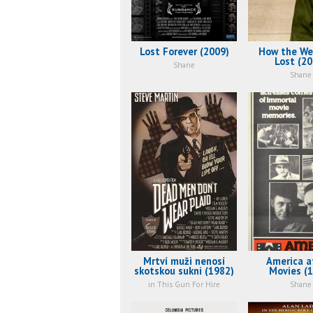
Lost Forever (2009)
How the We
Lost (20
Shane
Shane
Mrtví muži nenosí
America a
skotskou sukni (1982)
Movies (
in This Gun For Hire
Shane