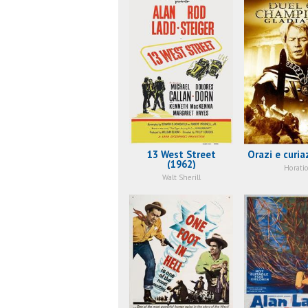
13 West Street
Orazi e curia
(1962)
Horati
Walt Sherill