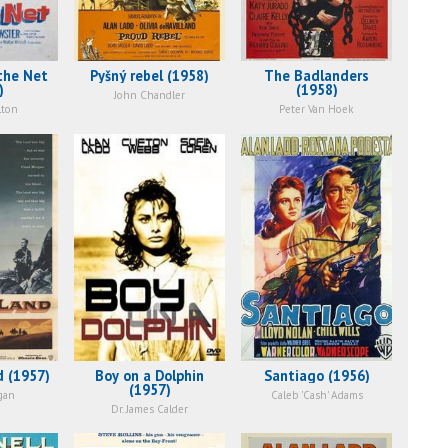
the Net
Pyšný rebel (1958)
The Badlanders
)
(1958)
John Chandler
lton
Peter Van Hoek
d (1957)
Boy on a Dolphin
Santiago (1956)
(1957)
gan
Caleb 'Cash' Adams
Dr. James Calder