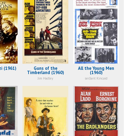
zi (1961)
Guns of the
All the Young Men
Timberland (1960)
(1960)
o
Jim Hadley
seržant Kincaid