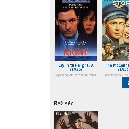
Cry in the Night, A
The McConne
(1956)
(1955
Opening off-screen narrator
Režisér