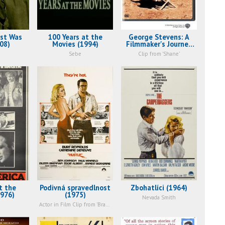
st Was
100 Years at the
George Stevens: A
08)
Movies (1994)
Filmmaker's Journey
(1984)
Sebe
Clip from 'Shane'
t the
Podivná spravedlnost
Zbohatlíci (1964)
1976)
(1975)
Nevada Smith
Actor in Film Clip from 'Branded'