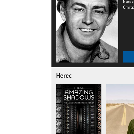
Naroz
Úmrtí:
Herec