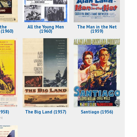
 the
All the Young Men
The Man in the Net
 (1960)
(1960)
(1959)
1958)
The Big Land (1957)
Santiago (1956)
nt