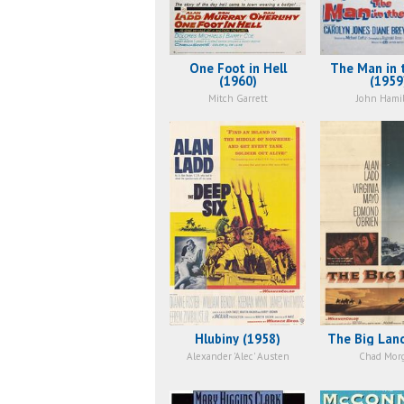
One Foot in Hell
The Man in 
(1960)
(1959
Mitch Garrett
John Hami
Hlubiny (1958)
The Big Lan
Alexander 'Alec' Austen
Chad Mor