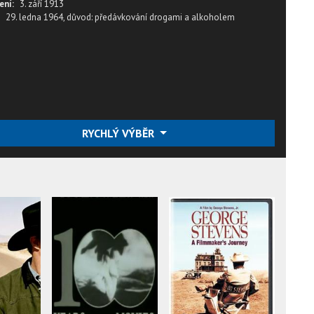
ení:
3. září 1913
29. ledna 1964,
důvod: předávkování drogami a alkoholem
RYCHLÝ VÝBĚR