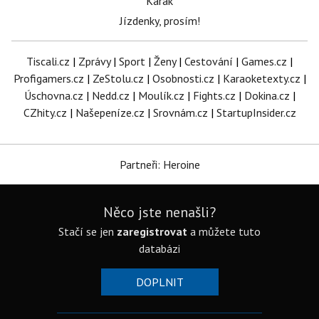
Karak
Jízdenky, prosím!
Tiscali.cz
|
Zprávy
|
Sport
|
Ženy
|
Cestování
|
Games.cz
|
Profigamers.cz
|
ZeStolu.cz
|
Osobnosti.cz
|
Karaoketexty.cz
|
Úschovna.cz
|
Nedd.cz
|
Moulík.cz
|
Fights.cz
|
Dokina.cz
|
CZhity.cz
|
Našepeníze.cz
|
Srovnám.cz
|
StartupInsider.cz
Partneři: Heroine
Něco jste nenašli?
Stačí se jen
zaregistrovat
a můžete tuto
databázi
DOPLNIT