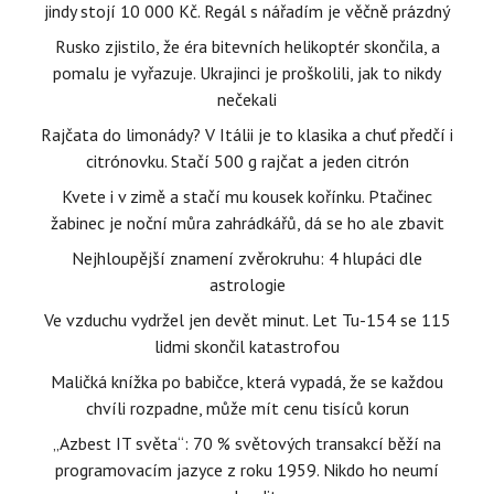
jindy stojí 10 000 Kč. Regál s nářadím je věčně prázdný
Rusko zjistilo, že éra bitevních helikoptér skončila, a
pomalu je vyřazuje. Ukrajinci je proškolili, jak to nikdy
nečekali
Rajčata do limonády? V Itálii je to klasika a chuť předčí i
citrónovku. Stačí 500 g rajčat a jeden citrón
Kvete i v zimě a stačí mu kousek kořínku. Ptačinec
žabinec je noční můra zahrádkářů, dá se ho ale zbavit
Nejhloupější znamení zvěrokruhu: 4 hlupáci dle
astrologie
Ve vzduchu vydržel jen devět minut. Let Tu-154 se 115
lidmi skončil katastrofou
Maličká knížka po babičce, která vypadá, že se každou
chvíli rozpadne, může mít cenu tisíců korun
„Azbest IT světa“: 70 % světových transakcí běží na
programovacím jazyce z roku 1959. Nikdo ho neumí