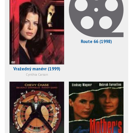
Route 66 (1998)
Vražedný manévr (1999)
Cynthia Carson