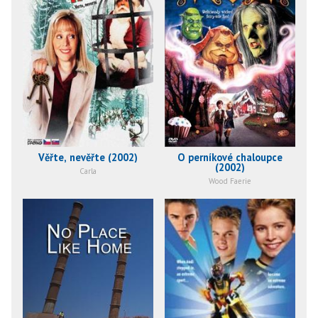
Věřte, nevěřte (2002)
O perníkové chaloupce
(2002)
Carla
Wood Faerie