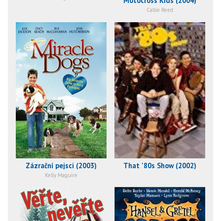
Motocross Kids (2004)
Callie Reed
Zázrační pejsci (2003)
That '80s Show (2002)
Kelly Maguire