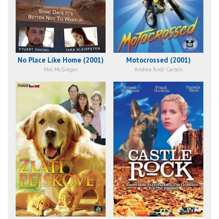
No Place Like Home (2001)
Motocrossed (2001)
Mel McGregor
Andrea 'Andi' Carson