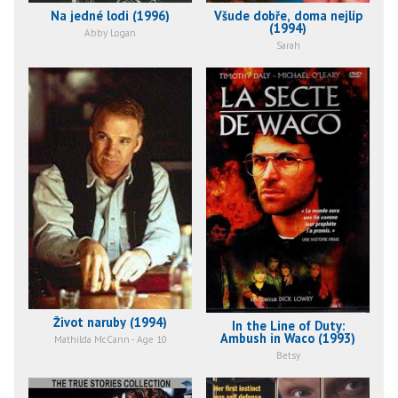
Na jedné lodi (1996)
Všude dobře, doma nejlíp
(1994)
Abby Logan
Sarah
Život naruby (1994)
In the Line of Duty:
Ambush in Waco (1993)
Mathilda McCann - Age 10
Betsy