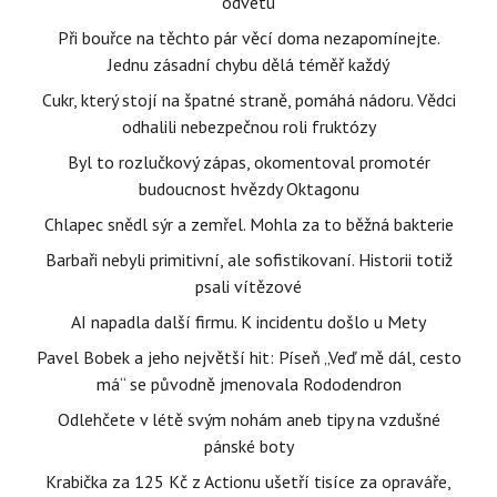
odvetu
Při bouřce na těchto pár věcí doma nezapomínejte.
Jednu zásadní chybu dělá téměř každý
Cukr, který stojí na špatné straně, pomáhá nádoru. Vědci
odhalili nebezpečnou roli fruktózy
Byl to rozlučkový zápas, okomentoval promotér
budoucnost hvězdy Oktagonu
Chlapec snědl sýr a zemřel. Mohla za to běžná bakterie
Barbaři nebyli primitivní, ale sofistikovaní. Historii totiž
psali vítězové
AI napadla další firmu. K incidentu došlo u Mety
Pavel Bobek a jeho největší hit: Píseň „Veď mě dál, cesto
má“ se původně jmenovala Rododendron
Odlehčete v létě svým nohám aneb tipy na vzdušné
pánské boty
Krabička za 125 Kč z Actionu ušetří tisíce za opraváře,