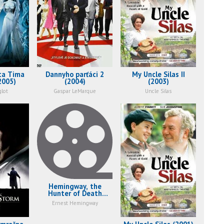
ta Tima
Dannyho parťáci 2
My Uncle Silas II
2005)
(2004)
(2003)
glot
Gaspar LeMarque
Uncle Silas
Hemingway, the
Hunter of Death
(2001)
Ernest Hemingway