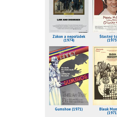
Zákon a nepořádek
Šťastný t
(1974)
(1973
Gumshoe (1971)
Bleak Mo
(1971