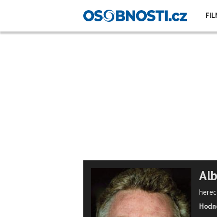
FIL
Alb
herec
Hodno