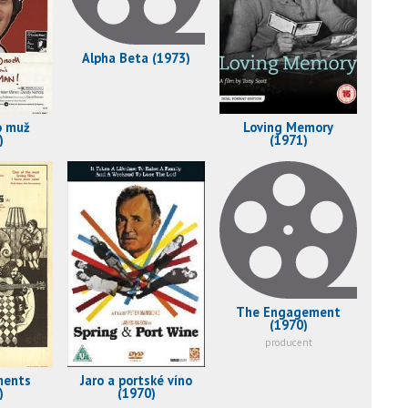
Alpha Beta (1973)
o muž
Loving Memory
)
(1971)
The Engagement
(1970)
producent
ments
Jaro a portské víno
)
(1970)