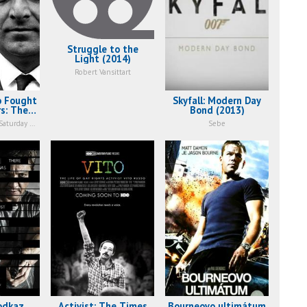
Struggle to the
Light (2014)
Robert Vansittart
 Fought
Skyfall: Modern Day
s: The
Bond (2013)
n Nairn
Arthur Seaton in 'Saturday Night and Sunday Morning
Sebe
)
odkaz
Activist: The Times
Bourneovo ultimátum