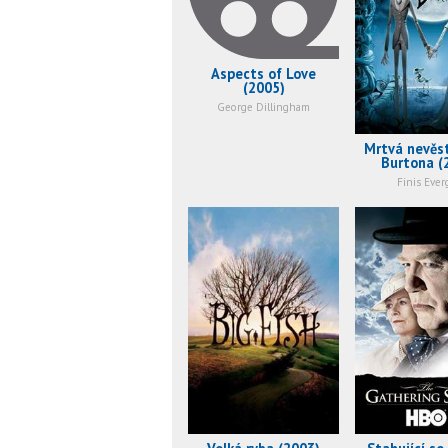
Aspects of Love
(2005)
George Dillingham
Mrtvá nevěs
Burtona (
Finis Ever