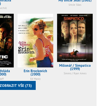
 mračna
My Uncle Silas (2001)
)
Uncle Silas
rchill
Milionář / Simpatico
(1999)
advláda
Erin Brockovich
Simms / Ryan Ames
000)
(2000)
taff
Ed Masry
ZOBRAZIT VŠE (73)