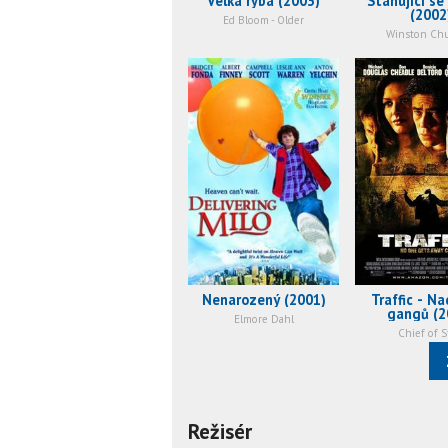
Velká ryba (2003)
Stahující se
(2002
Ed Bloom - Older
Winston Chu
Nenarozený (2001)
Traffic - N
gangů (2
Elmore Dahl
Chief of S
Režisér