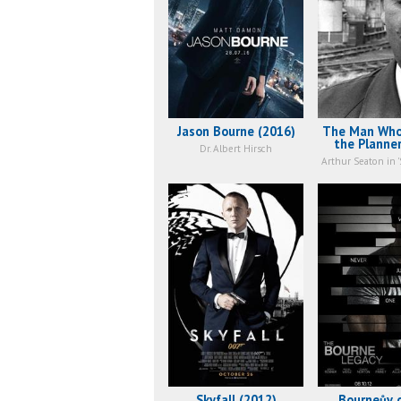
Jason Bourne (2016)
The Man Who
the Planner
Dr. Albert Hirsch
Story of Ia
(2014
Skyfall (2012)
Bourneův 