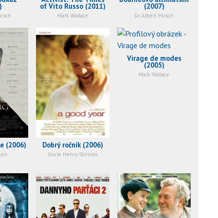
)
of Vito Russo (2011)
(2007)
irsch
Mark Wallace
Dr. Albert Hirsch
Virage de modes
(2005)
Mark Wallace
e (2006)
Dobrý ročník (2006)
ton
Uncle Henry Skinner