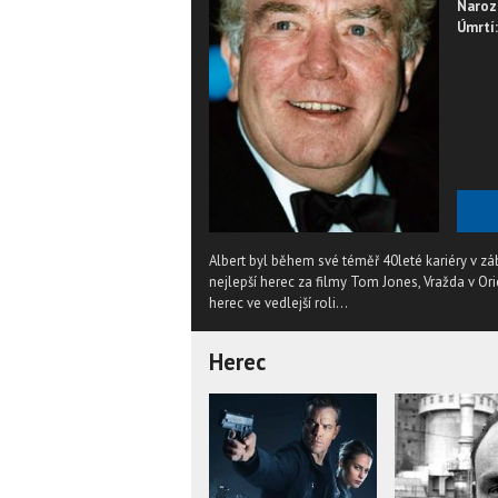
Naroz
Úmrtí:
Albert byl během své téměř 40leté kariéry v z
nejlepší herec za filmy Tom Jones, Vražda v Ori
herec ve vedlejší roli...
Herec