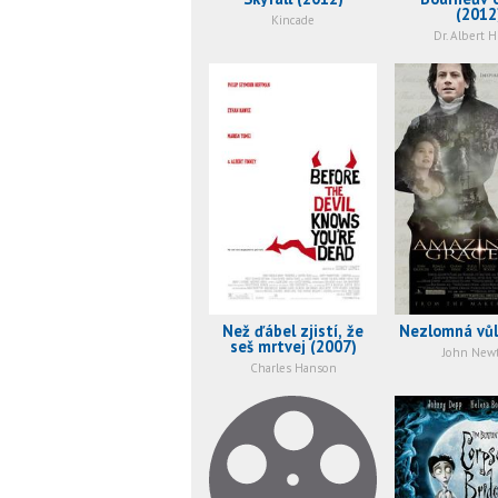
(2012
Kincade
Dr. Albert H
Než ďábel zjistí, že
Nezlomná vůl
seš mrtvej (2007)
John New
Charles Hanson