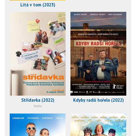
Lítá v tom (2023)
Střídavka (2022)
Kdyby radši hořelo (2022)
Katka