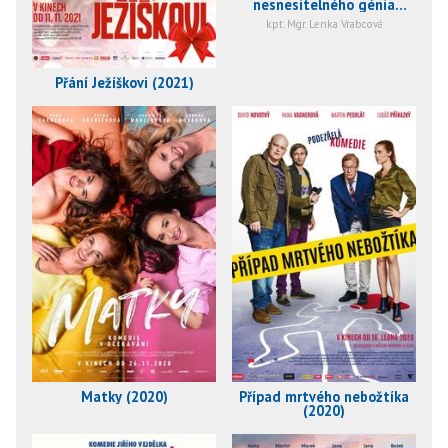
nesnesitelného génia
(2020)
kpt. Mgr. Lenka Vrabcová
Přání Ježíškovi (2021)
Matky (2020)
Případ mrtvého nebožtíka
(2020)