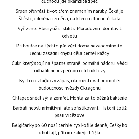
důchodu jde okamžitě zpět
Srpen převrátí život třem znamením naruby. Čeká je
štěstí, odměna i změna, na kterou dlouho čekala
Vyřízeno: Fleury už si stihl s Muradovem domluvit
odvetu
Při bouřce na těchto pár věcí doma nezapomínejte.
Jednu zásadní chybu dělá téměř každý
Cukr, který stojí na špatné straně, pomáhá nádoru. Vědci
odhalili nebezpečnou roli fruktózy
Byl to rozlučkový zápas, okomentoval promotér
budoucnost hvězdy Oktagonu
Chlapec snědl sýr a zemřel. Mohla za to běžná bakterie
Barbaři nebyli primitivní, ale sofistikovaní. Historii totiž
psali vítězové
Belgičanky po 60 nosí tenhle typ košile denně, Češky ho
odmítají, přitom zakryje bříško