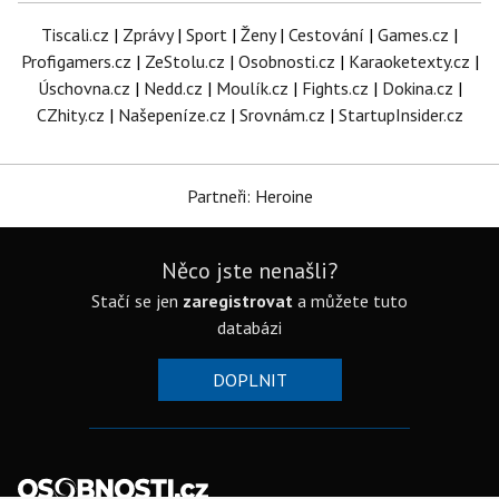
Tiscali.cz
|
Zprávy
|
Sport
|
Ženy
|
Cestování
|
Games.cz
|
Profigamers.cz
|
ZeStolu.cz
|
Osobnosti.cz
|
Karaoketexty.cz
|
Úschovna.cz
|
Nedd.cz
|
Moulík.cz
|
Fights.cz
|
Dokina.cz
|
CZhity.cz
|
Našepeníze.cz
|
Srovnám.cz
|
StartupInsider.cz
Partneři: Heroine
Něco jste nenašli?
Stačí se jen
zaregistrovat
a můžete tuto
databázi
DOPLNIT