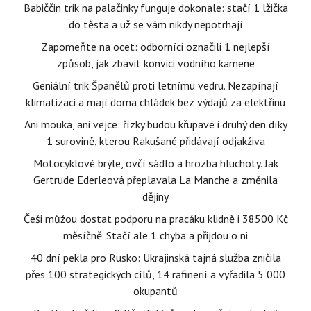
Babiččin trik na palačinky funguje dokonale: stačí 1 lžička
do těsta a už se vám nikdy nepotrhají
Zapomeňte na ocet: odborníci označili 1 nejlepší
způsob, jak zbavit konvici vodního kamene
Geniální trik Španělů proti letnímu vedru. Nezapínají
klimatizaci a mají doma chládek bez výdajů za elektřinu
Ani mouka, ani vejce: řízky budou křupavé i druhý den díky
1 surovině, kterou Rakušané přidávají odjakživa
Motocyklové brýle, ovčí sádlo a hrozba hluchoty. Jak
Gertrude Ederleová přeplavala La Manche a změnila
dějiny
Češi můžou dostat podporu na pracáku klidně i 38500 Kč
měsíčně. Stačí ale 1 chyba a přijdou o ni
40 dní pekla pro Rusko: Ukrajinská tajná služba zničila
přes 100 strategických cílů, 14 rafinerií a vyřadila 5 000
okupantů