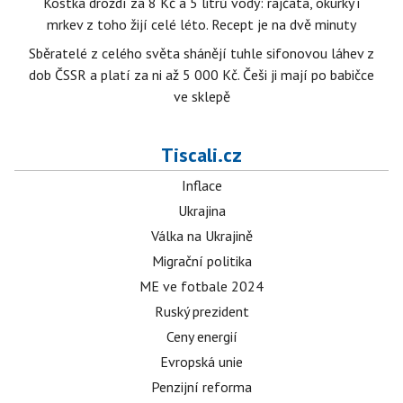
Kostka droždí za 8 Kč a 5 litrů vody: rajčata, okurky i
mrkev z toho žijí celé léto. Recept je na dvě minuty
Sběratelé z celého světa shánějí tuhle sifonovou láhev z
dob ČSSR a platí za ni až 5 000 Kč. Češi ji mají po babičce
ve sklepě
Tiscali.cz
Inflace
Ukrajina
Válka na Ukrajině
Migrační politika
ME ve fotbale 2024
Ruský prezident
Ceny energií
Evropská unie
Penzijní reforma