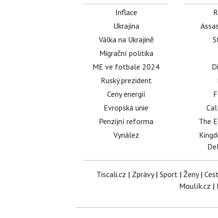
Inflace
R
Ukrajina
Assas
Válka na Ukrajině
S
Migrační politika
ME ve fotbale 2024
D
Ruský prezident
Ceny energií
F
Evropská unie
Cal
Penzijní reforma
The E
Vynález
King
Del
Tiscali.cz
|
Zprávy
|
Sport
|
Ženy
|
Ces
Moulík.cz
|