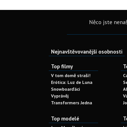
Něco jste nenaš
Nejnavštěvovanější osobnosti
Top filmy
T
V tom domě straší!
C
Erótica: Luz de Luna
S
Snowboarďáci
A
Vyprávěj
V
Transformers Jedna
J
Top modelé
T