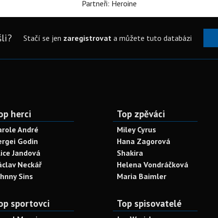
Partneři: Heroine
li?
Stačí se jen
zaregistrovat
a můžete tuto databázi
op herci
Top zpěváci
arole André
Miley Cyrus
ergei Godin
Hana Zagorová
lice Jandová
Shakira
áclav Neckář
Helena Vondráčková
ohnny Sins
Maria Baimler
op sportovci
Top spisovatelé