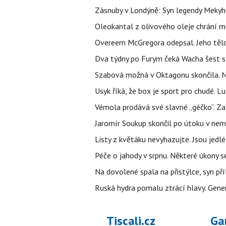
Zásnuby v Londýně: Syn legendy Mekyho
Oleokantal z olivového oleje chrání m
Overeem McGregora odepsal. Jeho tělo 
Dva týdny po Furym čeká Wacha šest so
Szabová možná v Oktagonu skončila. No
Usyk říká, že box je sport pro chudé. L
Vémola prodává své slavné „géčko“. Z
Jaromír Soukup skončil po útoku v nemo
Listy z květáku nevyhazujte. Jsou jedlé
Péče o jahody v srpnu. Některé úkony s
Na dovolené spala na přistýlce, syn přít
Ruská hydra pomalu ztrácí hlavy. Gener
Tiscali.cz
Ga