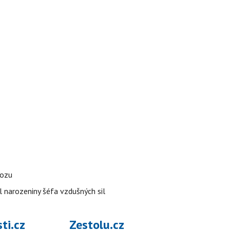
vozu
l narozeniny šéfa vzdušných sil
ti.cz
Zestolu.cz