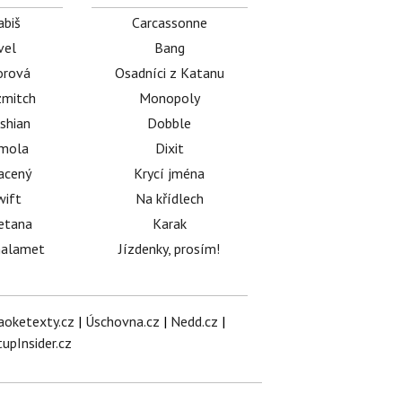
abiš
Carcassonne
vel
Bang
orová
Osadníci z Katanu
mitch
Monopoly
shian
Dobble
émola
Dixit
acený
Krycí jména
wift
Na křídlech
etana
Karak
halamet
Jízdenky, prosím!
aoketexty.cz
|
Úschovna.cz
|
Nedd.cz
|
tupInsider.cz