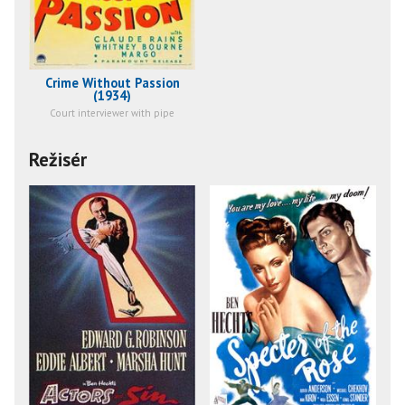
Crime Without Passion
(1934)
Court interviewer with pipe
Režisér