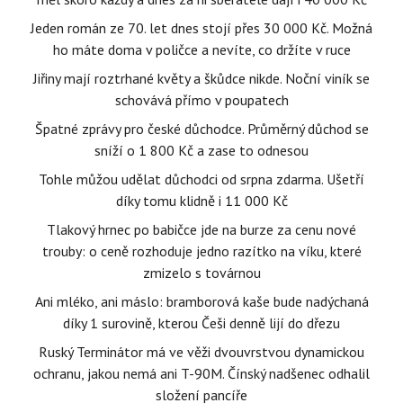
Jeden román ze 70. let dnes stojí přes 30 000 Kč. Možná
ho máte doma v poličce a nevíte, co držíte v ruce
Jiřiny mají roztrhané květy a škůdce nikde. Noční viník se
schovává přímo v poupatech
Špatné zprávy pro české důchodce. Průměrný důchod se
sníží o 1 800 Kč a zase to odnesou
Tohle můžou udělat důchodci od srpna zdarma. Ušetří
díky tomu klidně i 11 000 Kč
Tlakový hrnec po babičce jde na burze za cenu nové
trouby: o ceně rozhoduje jedno razítko na víku, které
zmizelo s továrnou
Ani mléko, ani máslo: bramborová kaše bude nadýchaná
díky 1 surovině, kterou Češi denně lijí do dřezu
Ruský Terminátor má ve věži dvouvrstvou dynamickou
ochranu, jakou nemá ani T-90M. Čínský nadšenec odhalil
složení pancíře