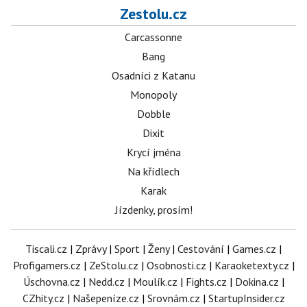
Zestolu.cz
Carcassonne
Bang
Osadníci z Katanu
Monopoly
Dobble
Dixit
Krycí jména
Na křídlech
Karak
Jízdenky, prosím!
Tiscali.cz
|
Zprávy
|
Sport
|
Ženy
|
Cestování
|
Games.cz
|
Profigamers.cz
|
ZeStolu.cz
|
Osobnosti.cz
|
Karaoketexty.cz
|
Úschovna.cz
|
Nedd.cz
|
Moulík.cz
|
Fights.cz
|
Dokina.cz
|
CZhity.cz
|
Našepeníze.cz
|
Srovnám.cz
|
StartupInsider.cz