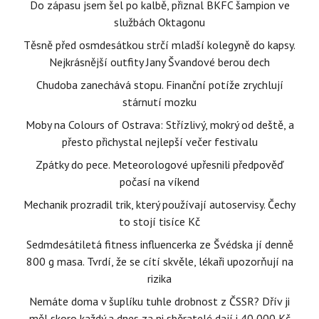
Do zápasu jsem šel po kalbě, přiznal BKFC šampion ve
službách Oktagonu
Těsně před osmdesátkou strčí mladší kolegyně do kapsy.
Nejkrásnější outfity Jany Švandové berou dech
Chudoba zanechává stopu. Finanční potíže zrychlují
stárnutí mozku
Moby na Colours of Ostrava: Střízlivý, mokrý od deště, a
přesto přichystal nejlepší večer festivalu
Zpátky do pece. Meteorologové upřesnili předpověď
počasí na víkend
Mechanik prozradil trik, který používají autoservisy. Čechy
to stojí tisíce Kč
Sedmdesátiletá fitness influencerka ze Švédska jí denně
800 g masa. Tvrdí, že se cítí skvěle, lékaři upozorňují na
rizika
Nemáte doma v šuplíku tuhle drobnost z ČSSR? Dřív ji
měl skoro každý a dnes za ni sběratelé dají i 40 000 Kč