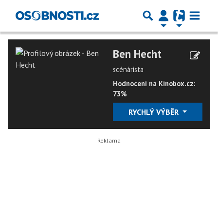
Ben Hecht
scénárista
Hodnocení na Kinobox.cz:
73%
RYCHLÝ VÝBĚR