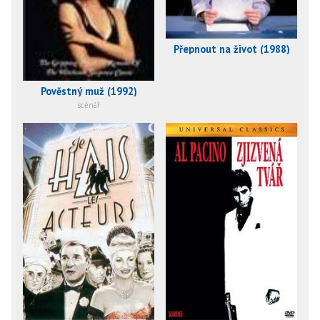
Přepnout na život (1988)
Pověstný muž (1992)
scénář