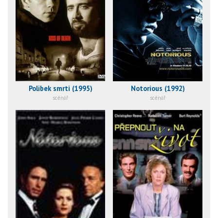
Polibek smrti (1995)
Notorious (1992)
scénář
scénář