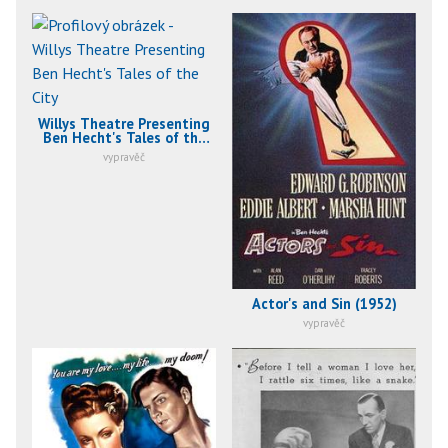
Willys Theatre Presenting
Ben Hecht's Tales of the
City (1953)
vypravěč
Actor's and Sin (1952)
vypravěč