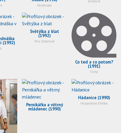
Jonášová
fe
Hostinská
Světýlka z blat
(1992)
ednáška
Mrs. Simanová
i (1992)
á
Co ted a co potom?
(1991)
Tichá
Hádanice (1990)
Hospodyne Emilka
Pernikářka a větrný
mládenec (1990)