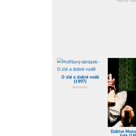
Maruna - car
O zlé a dobré vodě
(1997)
Korenárka
Doktor Munor
lidé (19