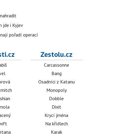
nahradit
 jde i Kyjev
znají pořadí operací
ti.cz
Zestolu.cz
abiš
Carcassonne
vel
Bang
orová
Osadníci z Katanu
mitch
Monopoly
shian
Dobble
émola
Dixit
acený
Krycí jména
wift
Na křídlech
etana
Karak