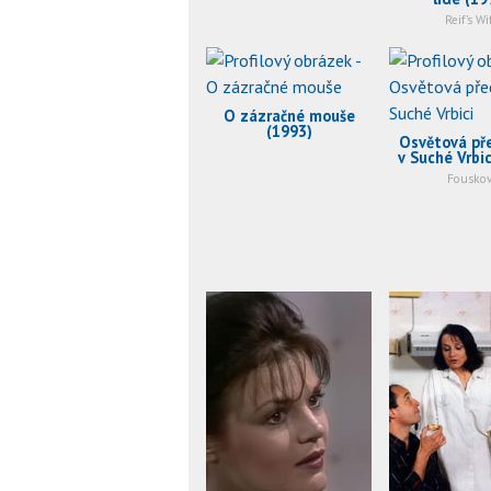
Reif's Wi
O zázračné mouše
(1993)
Osvětová př
v Suché Vrbic
Fouskov