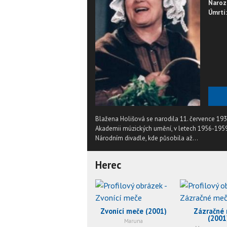
Naroz
Úmrtí:
Blažena Holišová se narodila 11. července 19
Akademii múzických umění, v letech 1956-195
Národním divadle, kde působila až...
Herec
Zvonící meče (2001)
Zázračné
(2001
Maruna