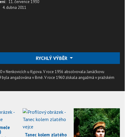
ení:
11. července 1930
4. dubna 2011
RYCHLÝ VÝBĚR
30 v Nenkovicích u Kyjova. V roce 1956 absolvovala Janáčkovu
9 byla angažována v Brně. V roce 1960 získala angažmá v pražském
 meče
)
Tanec kolem zlatého