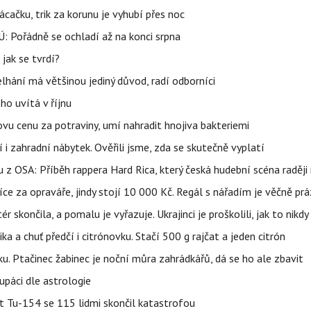
ačku, trik za korunu je vyhubí přes noc
: Pořádně se ochladí až na konci srpna
jak se tvrdí?
elhání má většinou jediný důvod, radí odborníci
ho uvítá v říjnu
vu cenu za potraviny, umí nahradit hnojiva bakteriemi
 i zahradní nábytek. Ověřili jsme, zda se skutečně vyplatí
 z OSA: Příběh rappera Hard Rica, který česká hudební scéna raději 
íce za opraváře, jindy stojí 10 000 Kč. Regál s nářadím je věčně pr
ér skončila, a pomalu je vyřazuje. Ukrajinci je proškolili, jak to nikdy
ika a chuť předčí i citrónovku. Stačí 500 g rajčat a jeden citrón
ku. Ptačinec žabinec je noční můra zahrádkářů, dá se ho ale zbavit
upáci dle astrologie
et Tu-154 se 115 lidmi skončil katastrofou