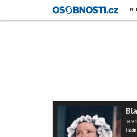
FIL
Bla
hereč
Hodno