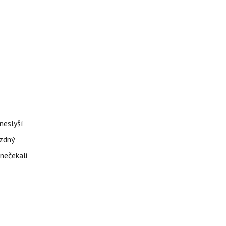
neslyší
ázdný
 nečekali