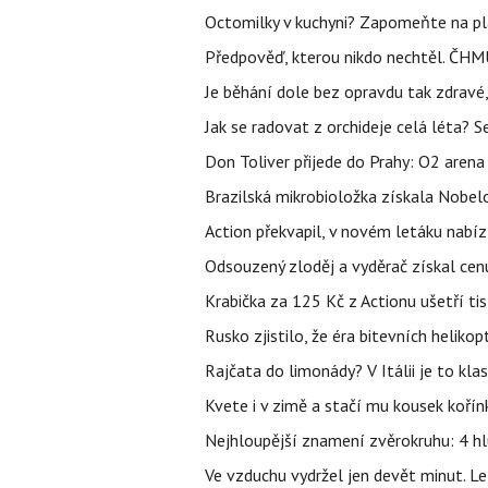
Octomilky v kuchyni? Zapomeňte na plác
Předpověď, kterou nikdo nechtěl. ČHMÚ
Je běhání dole bez opravdu tak zdravé, 
Jak se radovat z orchideje celá léta? S
Don Toliver přijede do Prahy: O2 arena 
Brazilská mikrobioložka získala Nobelo
Action překvapil, v novém letáku nabízí
Odsouzený zloděj a vyděrač získal cenu
Krabička za 125 Kč z Actionu ušetří tis
Rusko zjistilo, že éra bitevních helikopt
Rajčata do limonády? V Itálii je to klas
Kvete i v zimě a stačí mu kousek kořín
Nejhloupější znamení zvěrokruhu: 4 hl
Ve vzduchu vydržel jen devět minut. L