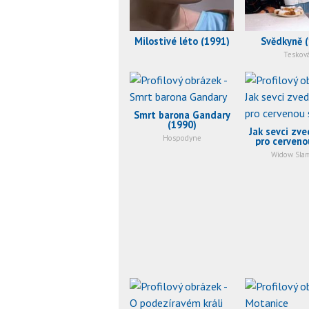
Milostivé léto (1991)
Svědkyně 
Teskov
Smrt barona Gandary
(1990)
Jak sevci zve
Hospodyne
pro cerveno
(1990
Widow Sla