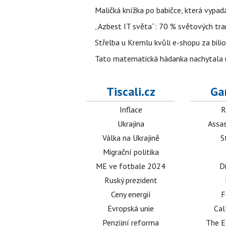
Maličká knížka po babičce, která vypad
„Azbest IT světa“: 70 % světových tra
Střelba u Kremlu kvůli e-shopu za bilio
Tato matematická hádanka nachytala už t
Tiscali.cz
Ga
Inflace
R
Ukrajina
Assas
Válka na Ukrajině
S
Migrační politika
ME ve fotbale 2024
D
Ruský prezident
Ceny energií
F
Evropská unie
Cal
Penzijní reforma
The E