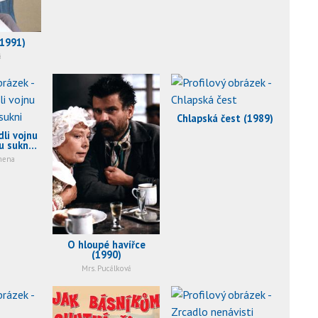
(1991)
á
Chlapská čest (1989)
dli vojnu
u sukni
)
mena
O hloupé havířce
(1990)
Mrs. Pucálková