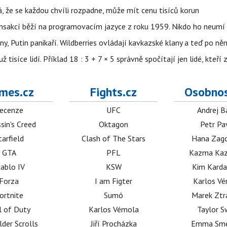
á, že se každou chvíli rozpadne, může mít cenu tisíců korun
nsakcí běží na programovacím jazyce z roku 1959. Nikdo ho neumí 
ny, Putin panikaří. Wildberries ovládají kavkazské klany a teď po něm
isíce lidí. Příklad 18 : 3 + 7 × 5 správně spočítají jen lidé, kteří 
mes.cz
Fights.cz
Osobnos
ecenze
UFC
Andrej B
sin's Creed
Oktagon
Petr Pa
tarfield
Clash of The Stars
Hana Zag
GTA
PFL
Kazma Kaz
iablo IV
KSW
Kim Karda
Forza
I am Figter
Karlos V
ortnite
Sumó
Marek Ztr
l of Duty
Karlos Vémola
Taylor S
lder Scrolls
Jiří Procházka
Emma Sm