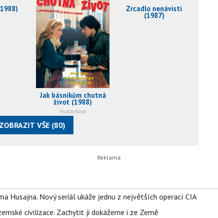
(1988)
Zrcadlo nenávisti
(1987)
Jak básníkům chutná
život (1988)
Hubácková
ZOBRAZIT VŠE (80)
a Husajna. Nový seriál ukáže jednu z největších operací CIA
mské civilizace. Zachytit ji dokážeme i ze Země