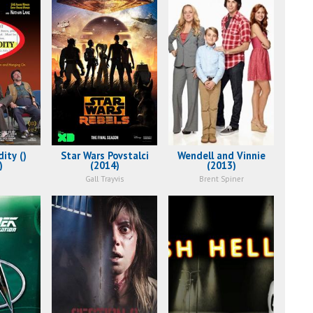
ity ()
Star Wars Povstalci
Wendell and Vinnie
)
(2014)
(2013)
Gall Trayvis
Brent Spiner