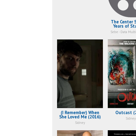
The Center S
Years of St
(2021
Sebe - Data Multi
(I Remember) When
Outcast (
She Loved Me (2016)
Sidney
Sidney