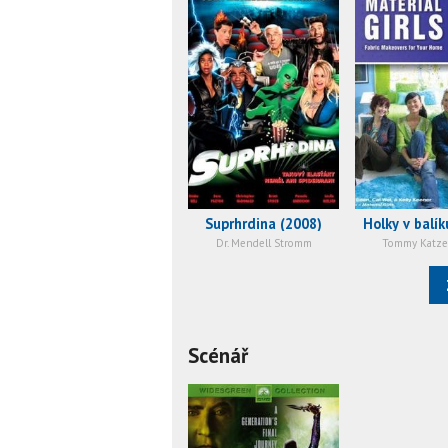
Suprhrdina (2008)
Holky v balík
Dr. Mendell Stromm
Tommy Katz
Scénář