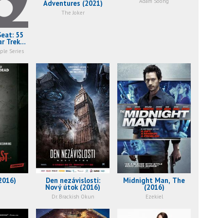
Adam Soong
Adventures (2021)
The Joker
eat: 55
ar Trek
)
ple Series
2016)
Den nezávislosti:
Midnight Man, The
Nový útok (2016)
(2016)
Dr. Brackish Okun
Ezekiel