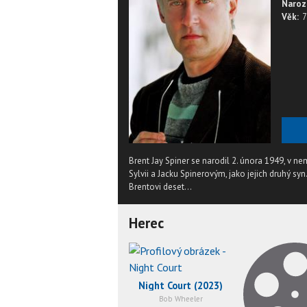
Naroz
Věk:
7
Brent Jay Spiner se narodil 2. února 1949, v n
Sylvii a Jacku Spinerovým, jako jejich druhý syn
Brentovi deset...
Herec
Night Court (2023)
Bob Wheeler