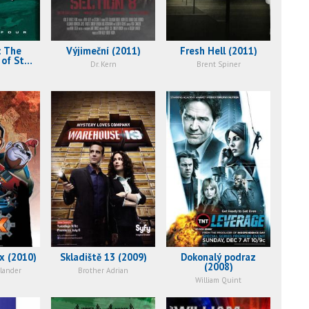
: The
Výjimeční (2011)
Fresh Hell (2011)
of Star
Dr. Kern
Brent Spiner
 Next
 (2013)
x (2010)
Skladiště 13 (2009)
Dokonalý podraz
(2008)
ylander
Brother Adrian
William Quint