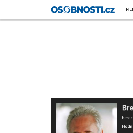
FIL
Bre
herec
Hodno