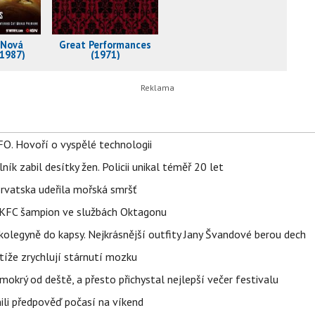
 Nová
Great Performances
(1987)
(1971)
FO. Hovoří o vyspělé technologii
ík zabil desítky žen. Policii unikal téměř 20 let
orvatska udeřila mořská smršť
 BKFC šampion ve službách Oktagonu
olegyně do kapsy. Nejkrásnější outfity Jany Švandové berou dech
íže zrychlují stárnutí mozku
mokrý od deště, a přesto přichystal nejlepší večer festivalu
ili předpověď počasí na víkend