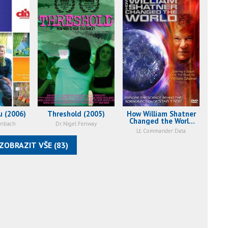
u (2006)
Threshold (2005)
How William Shatner
Changed the World
enbach
Dr. Nigel Fenway
(2005)
Lt. Commander Data
ZOBRAZIT VŠE (83)