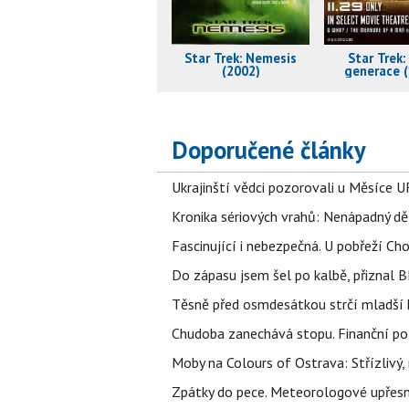
Star Trek: Nemesis
Star Trek:
(2002)
generace 
Doporučené články
Ukrajinští vědci pozorovali u Měsíce U
Kronika sériových vrahů: Nenápadný děln
Fascinující i nebezpečná. U pobřeží Ch
Do zápasu jsem šel po kalbě, přiznal
Těsně před osmdesátkou strčí mladší k
Chudoba zanechává stopu. Finanční pot
Moby na Colours of Ostrava: Střízlivý, 
Zpátky do pece. Meteorologové upřesn