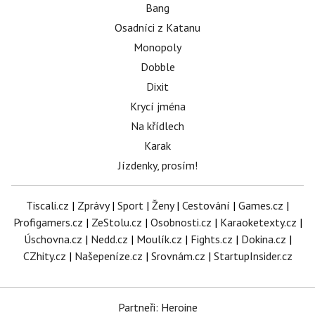
Bang
Osadníci z Katanu
Monopoly
Dobble
Dixit
Krycí jména
Na křídlech
Karak
Jízdenky, prosím!
Tiscali.cz
|
Zprávy
|
Sport
|
Ženy
|
Cestování
|
Games.cz
|
Profigamers.cz
|
ZeStolu.cz
|
Osobnosti.cz
|
Karaoketexty.cz
|
Úschovna.cz
|
Nedd.cz
|
Moulík.cz
|
Fights.cz
|
Dokina.cz
|
CZhity.cz
|
Našepeníze.cz
|
Srovnám.cz
|
StartupInsider.cz
Partneři: Heroine