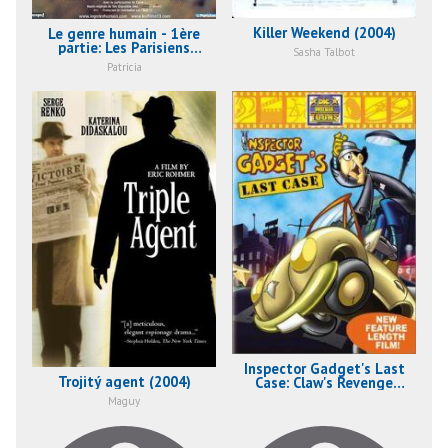
Killer Weekend (2004)
Le genre humain - 1ère
partie: Les Parisiens
Sasha Talbot
(2004)
Patricia
Inspector Gadget's Last
Trojitý agent (2004)
Case: Claw's Revenge
(2002)
Maguy