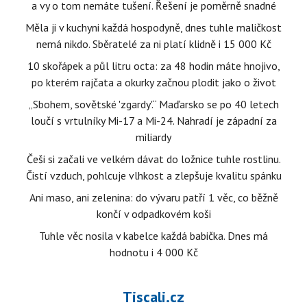
a vy o tom nemáte tušení. Řešení je poměrně snadné
Měla ji v kuchyni každá hospodyně, dnes tuhle maličkost
nemá nikdo. Sběratelé za ni platí klidně i 15 000 Kč
10 skořápek a půl litru octa: za 48 hodin máte hnojivo,
po kterém rajčata a okurky začnou plodit jako o život
„Sbohem, sovětské 'zgardy'.“ Maďarsko se po 40 letech
loučí s vrtulníky Mi-17 a Mi-24. Nahradí je západní za
miliardy
Češi si začali ve velkém dávat do ložnice tuhle rostlinu.
Čistí vzduch, pohlcuje vlhkost a zlepšuje kvalitu spánku
Ani maso, ani zelenina: do vývaru patří 1 věc, co běžně
končí v odpadkovém koši
Tuhle věc nosila v kabelce každá babička. Dnes má
hodnotu i 4 000 Kč
Tiscali.cz