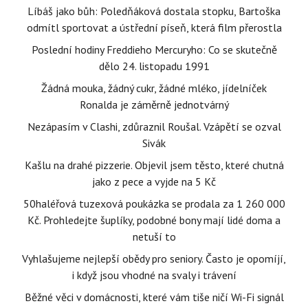
Líbáš jako bůh: Poledňáková dostala stopku, Bartoška
odmítl sportovat a ústřední píseň, která film přerostla
Poslední hodiny Freddieho Mercuryho: Co se skutečně
dělo 24. listopadu 1991
Žádná mouka, žádný cukr, žádné mléko, jídelníček
Ronalda je záměrně jednotvárný
Nezápasím v Clashi, zdůraznil Roušal. Vzápětí se ozval
Sivák
Kašlu na drahé pizzerie. Objevil jsem těsto, které chutná
jako z pece a vyjde na 5 Kč
50haléřová tuzexová poukázka se prodala za 1 260 000
Kč. Prohledejte šuplíky, podobné bony mají lidé doma a
netuší to
Vyhlašujeme nejlepší obědy pro seniory. Často je opomíjí,
i když jsou vhodné na svaly i trávení
Běžné věci v domácnosti, které vám tiše ničí Wi-Fi signál