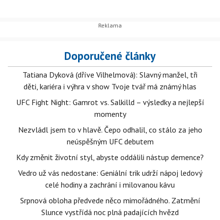
Doporučené články
Tatiana Dyková (dříve Vilhelmová): Slavný manžel, tři
děti, kariéra i výhra v show Tvoje tvář má známý hlas
UFC Fight Night: Gamrot vs. Salkilld – výsledky a nejlepší
momenty
Nezvládl jsem to v hlavě. Čepo odhalil, co stálo za jeho
neúspěšným UFC debutem
Kdy změnit životní styl, abyste oddálili nástup demence?
Vedro už vás nedostane: Geniální trik udrží nápoj ledový
celé hodiny a zachrání i milovanou kávu
Srpnová obloha předvede něco mimořádného. Zatmění
Slunce vystřídá noc plná padajících hvězd