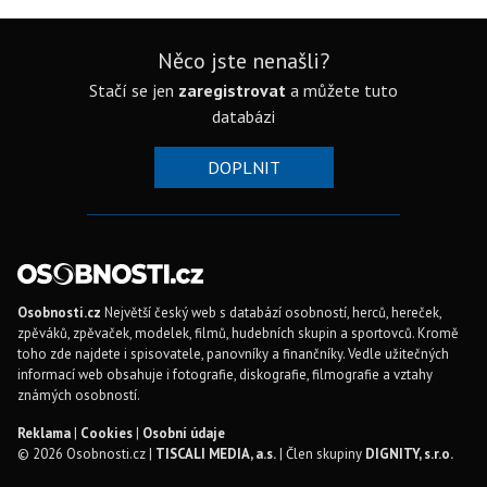
Něco jste nenašli?
Stačí se jen
zaregistrovat
a můžete tuto
databázi
DOPLNIT
Osobnosti.cz
Největší český web s databází osobností, herců, hereček,
zpěváků, zpěvaček, modelek, filmů, hudebních skupin a sportovců. Kromě
toho zde najdete i spisovatele, panovníky a finančníky. Vedle užitečných
informací web obsahuje i fotografie, diskografie, filmografie a vztahy
známých osobností.
Reklama
|
Cookies
|
Osobní údaje
© 2026 Osobnosti.cz |
TISCALI MEDIA, a.s.
| Člen skupiny
DIGNITY, s.r.o.