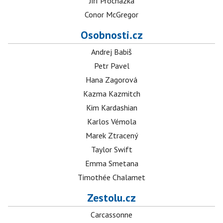
Jiří Procházka
Conor McGregor
Osobnosti.cz
Andrej Babiš
Petr Pavel
Hana Zagorová
Kazma Kazmitch
Kim Kardashian
Karlos Vémola
Marek Ztracený
Taylor Swift
Emma Smetana
Timothée Chalamet
Zestolu.cz
Carcassonne