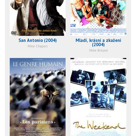
San Antonio (2004)
Mladí, krásní a zkažení
(2004)
Mme Chapon
Mme Bricard