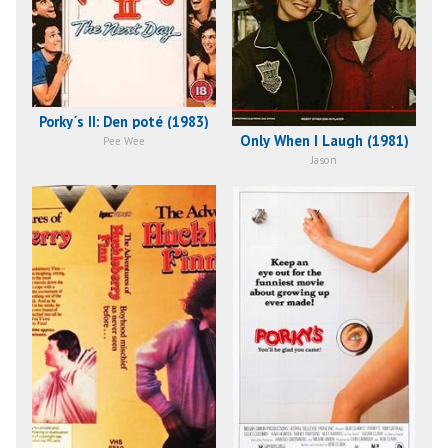
Porky´s II: Den poté (1983)
Only When I Laugh (1981)
Pee Wee
Jason