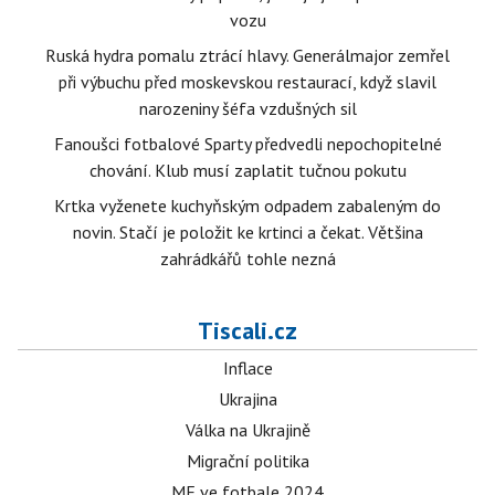
vozu
Ruská hydra pomalu ztrácí hlavy. Generálmajor zemřel
při výbuchu před moskevskou restaurací, když slavil
narozeniny šéfa vzdušných sil
Fanoušci fotbalové Sparty předvedli nepochopitelné
chování. Klub musí zaplatit tučnou pokutu
Krtka vyženete kuchyňským odpadem zabaleným do
novin. Stačí je položit ke krtinci a čekat. Většina
zahrádkářů tohle nezná
Tiscali.cz
Inflace
Ukrajina
Válka na Ukrajině
Migrační politika
ME ve fotbale 2024