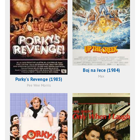
Boj na řece (1984)
Max
Porky's Revenge (1985)
Pee Wee Morris