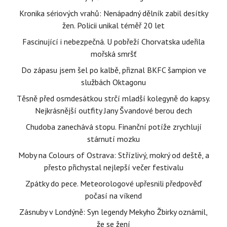
Kronika sériových vrahů: Nenápadný dělník zabil desítky
žen. Policii unikal téměř 20 let
Fascinující i nebezpečná. U pobřeží Chorvatska udeřila
mořská smršť
Do zápasu jsem šel po kalbě, přiznal BKFC šampion ve
službách Oktagonu
Těsně před osmdesátkou strčí mladší kolegyně do kapsy.
Nejkrásnější outfity Jany Švandové berou dech
Chudoba zanechává stopu. Finanční potíže zrychlují
stárnutí mozku
Moby na Colours of Ostrava: Střízlivý, mokrý od deště, a
přesto přichystal nejlepší večer festivalu
Zpátky do pece. Meteorologové upřesnili předpověď
počasí na víkend
Zásnuby v Londýně: Syn legendy Mekyho Žbirky oznámil,
že se žení