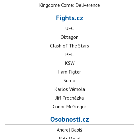
Kingdome Come: Deliverence
Fights.cz
UFC
Oktagon
Clash of The Stars
PFL
KSW
I am Figter
Sumó
Karlos Vémola
Jiří Procházka
Conor McGregor
Osobnosti.cz
Andrej Babiš
Petr Pavel