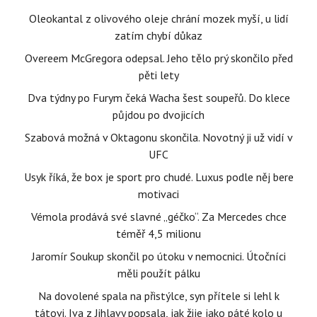
Oleokantal z olivového oleje chrání mozek myší, u lidí
zatím chybí důkaz
Overeem McGregora odepsal. Jeho tělo prý skončilo před
pěti lety
Dva týdny po Furym čeká Wacha šest soupeřů. Do klece
půjdou po dvojicích
Szabová možná v Oktagonu skončila. Novotný ji už vidí v
UFC
Usyk říká, že box je sport pro chudé. Luxus podle něj bere
motivaci
Vémola prodává své slavné „géčko“. Za Mercedes chce
téměř 4,5 milionu
Jaromír Soukup skončil po útoku v nemocnici. Útočníci
měli použít pálku
Na dovolené spala na přistýlce, syn přítele si lehl k
tátovi. Iva z Jihlavy popsala, jak žije jako páté kolo u