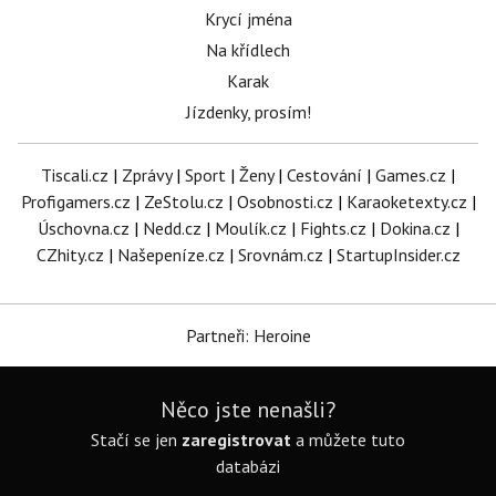
Krycí jména
Na křídlech
Karak
Jízdenky, prosím!
Tiscali.cz
|
Zprávy
|
Sport
|
Ženy
|
Cestování
|
Games.cz
|
Profigamers.cz
|
ZeStolu.cz
|
Osobnosti.cz
|
Karaoketexty.cz
|
Úschovna.cz
|
Nedd.cz
|
Moulík.cz
|
Fights.cz
|
Dokina.cz
|
CZhity.cz
|
Našepeníze.cz
|
Srovnám.cz
|
StartupInsider.cz
Partneři: Heroine
Něco jste nenašli?
Stačí se jen
zaregistrovat
a můžete tuto
databázi