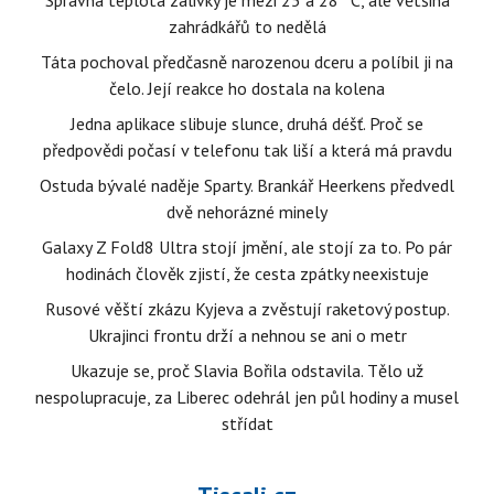
Správná teplota zálivky je mezi 25 a 28 °C, ale většina
zahrádkářů to nedělá
Táta pochoval předčasně narozenou dceru a políbil ji na
čelo. Její reakce ho dostala na kolena
Jedna aplikace slibuje slunce, druhá déšť. Proč se
předpovědi počasí v telefonu tak liší a která má pravdu
Ostuda bývalé naděje Sparty. Brankář Heerkens předvedl
dvě nehorázné minely
Galaxy Z Fold8 Ultra stojí jmění, ale stojí za to. Po pár
hodinách člověk zjistí, že cesta zpátky neexistuje
Rusové věští zkázu Kyjeva a zvěstují raketový postup.
Ukrajinci frontu drží a nehnou se ani o metr
Ukazuje se, proč Slavia Bořila odstavila. Tělo už
nespolupracuje, za Liberec odehrál jen půl hodiny a musel
střídat