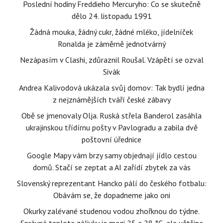
Poslední hodiny Freddieho Mercuryho: Co se skutečně
dělo 24. listopadu 1991
Žádná mouka, žádný cukr, žádné mléko, jídelníček
Ronalda je záměrně jednotvárný
Nezápasím v Clashi, zdůraznil Roušal. Vzápětí se ozval
Sivák
Andrea Kalivodová ukázala svůj domov: Tak bydlí jedna
z nejznámějších tváří české zábavy
Obě se jmenovaly Olja. Ruská střela Banderol zasáhla
ukrajinskou třídírnu pošty v Pavlogradu a zabila dvě
poštovní úřednice
Google Mapy vám brzy samy objednají jídlo cestou
domů. Stačí se zeptat a AI zařídí zbytek za vás
Slovenský reprezentant Hancko pálí do českého fotbalu:
Obávám se, že dopadneme jako oni
Okurky zalévané studenou vodou zhořknou do týdne.