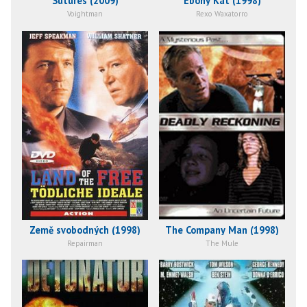
Sutures (2009)
Ebony Kat (1998)
Voightman
Rexo Waxatorro
Země svobodných (1998)
The Company Man (1998)
Repairman
The Mule