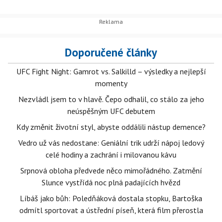
Doporučené články
UFC Fight Night: Gamrot vs. Salkilld – výsledky a nejlepší
momenty
Nezvládl jsem to v hlavě. Čepo odhalil, co stálo za jeho
neúspěšným UFC debutem
Kdy změnit životní styl, abyste oddálili nástup demence?
Vedro už vás nedostane: Geniální trik udrží nápoj ledový
celé hodiny a zachrání i milovanou kávu
Srpnová obloha předvede něco mimořádného. Zatmění
Slunce vystřídá noc plná padajících hvězd
Líbáš jako bůh: Poledňáková dostala stopku, Bartoška
odmítl sportovat a ústřední píseň, která film přerostla