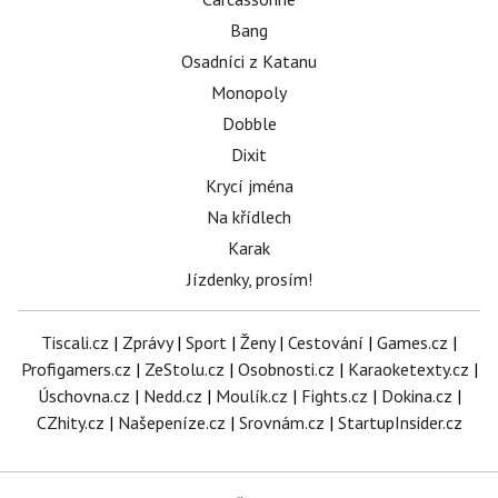
Bang
Osadníci z Katanu
Monopoly
Dobble
Dixit
Krycí jména
Na křídlech
Karak
Jízdenky, prosím!
Tiscali.cz
|
Zprávy
|
Sport
|
Ženy
|
Cestování
|
Games.cz
|
Profigamers.cz
|
ZeStolu.cz
|
Osobnosti.cz
|
Karaoketexty.cz
|
Úschovna.cz
|
Nedd.cz
|
Moulík.cz
|
Fights.cz
|
Dokina.cz
|
CZhity.cz
|
Našepeníze.cz
|
Srovnám.cz
|
StartupInsider.cz