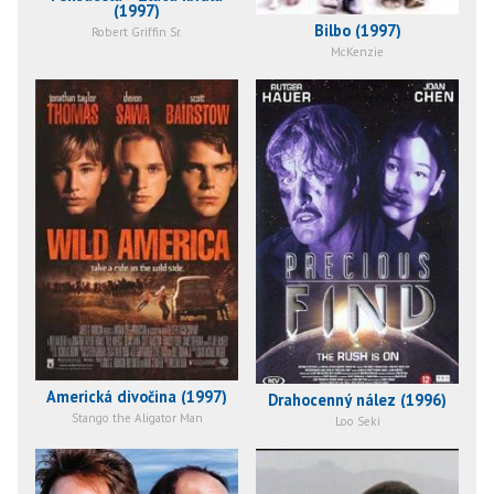
(1997)
Bilbo (1997)
Robert Griffin Sr.
McKenzie
Americká divočina (1997)
Drahocenný nález (1996)
Stango the Aligator Man
Loo Seki