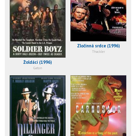
Zločinná srdce (1996)
Thackler
Žoldáci (1996)
Gaton