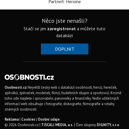
Partneři: Heroine
Něco jste nenašli?
Stačí se jen
zaregistrovat
a můžete tuto
databázi
DOPLNIT
Osobnosti.cz
Největší český web s databází osobností, herců, hereček,
zpěváků, zpěvaček, modelek, filmů, hudebních skupin a sportovců. Kromě
toho zde najdete i spisovatele, panovníky a finančníky. Vedle užitečných
informací web obsahuje i fotografie, diskografie, filmografie a vztahy
známých osobností.
Reklama
|
Cookies
|
Osobní údaje
© 2026 Osobnosti.cz |
TISCALI MEDIA, a.s.
| Člen skupiny
DIGNITY, s.r.o.