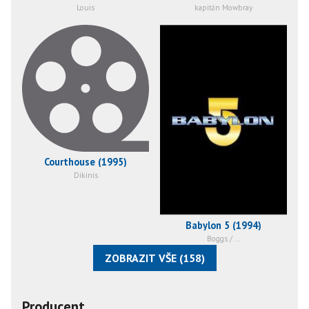
Louis
kapitán Mowbray
Courthouse (1995)
Dikinis
Babylon 5 (1994)
Boggs / ...
ZOBRAZIT VŠE (158)
Producent