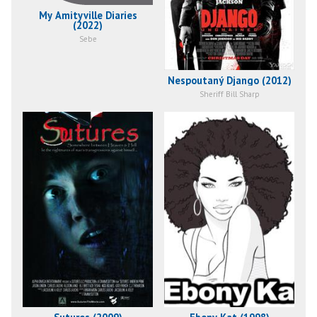
My Amityville Diaries
(2022)
Sebe
Nespoutaný Django (2012)
Sheriff Bill Sharp