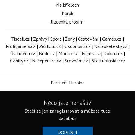
Na křídlech
Karak
Jízdenky, prosím!
Tiscali.cz
|
Zprávy
|
Sport
|
Ženy
|
Cestování
|
Games.cz
|
Profigamers.cz
|
ZeStolu.cz
|
Osobnosti.cz
|
Karaoketexty.cz
|
Úschovna.cz
|
Nedd.cz
|
Moulík.cz
|
Fights.cz
|
Dokina.cz
|
CZhity.cz
|
Našepeníze.cz
|
Srovnám.cz
|
StartupInsider.cz
Partneři: Heroine
Něco jste nenašli?
Stačí se jen
zaregistrovat
a můžete tuto
databázi
DOPLNIT