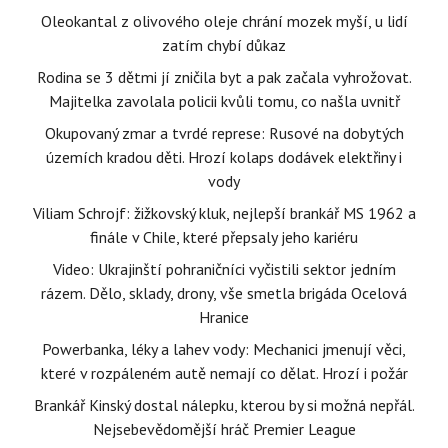
Oleokantal z olivového oleje chrání mozek myší, u lidí
zatím chybí důkaz
Rodina se 3 dětmi jí zničila byt a pak začala vyhrožovat.
Majitelka zavolala policii kvůli tomu, co našla uvnitř
Okupovaný zmar a tvrdé represe: Rusové na dobytých
územích kradou děti. Hrozí kolaps dodávek elektřiny i
vody
Viliam Schrojf: žižkovský kluk, nejlepší brankář MS 1962 a
finále v Chile, které přepsaly jeho kariéru
Video: Ukrajinští pohraničníci vyčistili sektor jedním
rázem. Dělo, sklady, drony, vše smetla brigáda Ocelová
Hranice
Powerbanka, léky a lahev vody: Mechanici jmenují věci,
které v rozpáleném autě nemají co dělat. Hrozí i požár
Brankář Kinský dostal nálepku, kterou by si možná nepřál.
Nejsebevědomější hráč Premier League