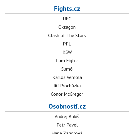
Fights.cz
UFC
Oktagon
Clash of The Stars
PFL
KSW
I am Figter
Sumó
Karlos Vémola
Jiří Procházka
Conor McGregor
Osobnosti.cz
Andrej Babiš
Petr Pavel
Hana Zagorová