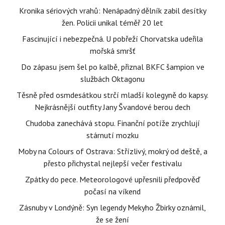
Kronika sériových vrahů: Nenápadný dělník zabil desítky
žen. Policii unikal téměř 20 let
Fascinující i nebezpečná. U pobřeží Chorvatska udeřila
mořská smršť
Do zápasu jsem šel po kalbě, přiznal BKFC šampion ve
službách Oktagonu
Těsně před osmdesátkou strčí mladší kolegyně do kapsy.
Nejkrásnější outfity Jany Švandové berou dech
Chudoba zanechává stopu. Finanční potíže zrychlují
stárnutí mozku
Moby na Colours of Ostrava: Střízlivý, mokrý od deště, a
přesto přichystal nejlepší večer festivalu
Zpátky do pece. Meteorologové upřesnili předpověď
počasí na víkend
Zásnuby v Londýně: Syn legendy Mekyho Žbirky oznámil,
že se žení