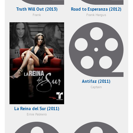
Truth Will Out (2013)
Road to Esperanza (2012)
Frank
Frank Hargus
Antifaz (2011)
Captain
La Reina del Sur (2011)
Ernie Palmero