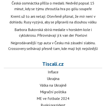
Česká osmnáctka přišla o medaili. Nedvěd popsal 15
minut, kdy se týmu zhroutila hra po gólu soupeře
Kreml už to ani netají. Otevřeně přiznal, že mír není v
dohledu. Rusy vyzývá, aby se připravili na dlouhou válku
Barbora Bukovská sbírá medaile v horském kole i
cyklokrosu. Přirovnávají ji k van der Poelovi
Nejprodávanější typ auta v Česku má zásadní slabinu.
Crossovery selhávají přesně tam, kde mají být nejsilnější
Tiscali.cz
Inflace
Ukrajina
Válka na Ukrajině
Migrační politika
ME ve fotbale 2024
Ruský prezident