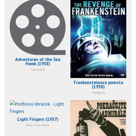
Adventures of the Sea
Hawk (1958)
Carmelita
Frankensteinova pomsta
(1958)
Margaret
Light Fingers (1957)
Rose Levenham