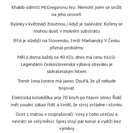
Khabib odmítl McGregorovu hru: Nemohl jsem se snížit
na jeho úroveň
Bylinky v květináči žloutnou, i když je zaléváte. Kořeny se
mohou dusit v mokrém substrátu
RFA je silnější na Slovensku, tvrdí Marhanský. V Česku
přiznal problémy
Měl ji doma každý za 40 Kčs, dnes má cenu tisíců:
Legendární československá výbava obýváku je
sběratelským hitem
Trenér Jona Jonese má jasno. Doufá, že už nebude
bojovat
Elektrická koloběžka jela 70 km/h po hlavní silnici. Řidič
měl soudní zákaz řídit a tvrdil, že stroj zvládne i stovku
Ocet s mátou v rozprašovači: vosy z toho utečou a
nevrátí se celý měsíc. Sprej stojí pár korun a vydrží bez
výměny