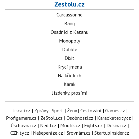
Zestolu.cz
Carcassonne
Bang
Osadníci z Katanu
Monopoly
Dobble
Dixit
Krycí jména
Na křídlech
Karak
Jízdenky, prosím!
Tiscali.cz
|
Zprávy
|
Sport
|
Ženy
|
Cestování
|
Games.cz
|
Profigamers.cz
|
ZeStolu.cz
|
Osobnosti.cz
|
Karaoketexty.cz
|
Úschovna.cz
|
Nedd.cz
|
Moulík.cz
|
Fights.cz
|
Dokina.cz
|
CZhity.cz
|
Našepeníze.cz
|
Srovnám.cz
|
StartupInsider.cz