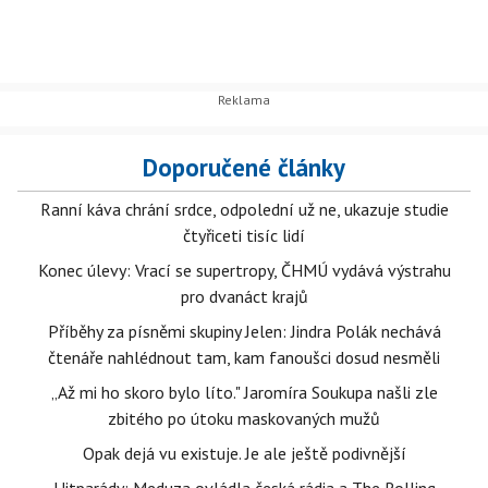
Doporučené články
Ranní káva chrání srdce, odpolední už ne, ukazuje studie
čtyřiceti tisíc lidí
Konec úlevy: Vrací se supertropy, ČHMÚ vydává výstrahu
pro dvanáct krajů
Příběhy za písněmi skupiny Jelen: Jindra Polák nechává
čtenáře nahlédnout tam, kam fanoušci dosud nesměli
„Až mi ho skoro bylo líto." Jaromíra Soukupa našli zle
zbitého po útoku maskovaných mužů
Opak dejá vu existuje. Je ale ještě podivnější