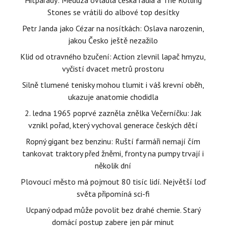
Hitparády: Meduza ovládla česká rádia a The Rolling
Stones se vrátili do albové top desítky
Petr Janda jako Cézar na nosítkách: Oslava narozenin,
jakou Česko ještě nezažilo
Klid od otravného bzučení: Action zlevnil lapač hmyzu,
vyčistí dvacet metrů prostoru
Silně tlumené tenisky mohou tlumit i váš krevní oběh,
ukazuje anatomie chodidla
2. ledna 1965 poprvé zazněla znělka Večerníčku: Jak
vznikl pořad, který vychoval generace českých dětí
Ropný gigant bez benzinu: Ruští farmáři nemají čím
tankovat traktory před žněmi, fronty na pumpy trvají i
několik dní
Plovoucí město má pojmout 80 tisíc lidí. Největší loď
světa připomíná sci-fi
Ucpaný odpad může povolit bez drahé chemie. Starý
domácí postup zabere jen pár minut