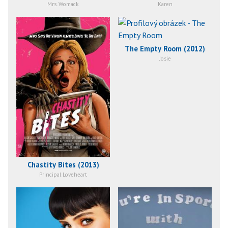
Mrs. Womack
Karen
The Empty Room (2012)
Josie
Chastity Bites (2013)
Principal Loveheart