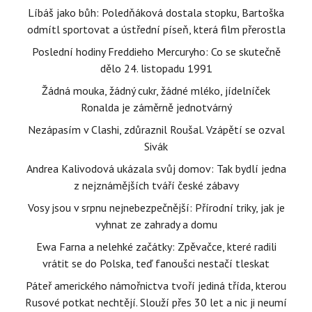
Líbáš jako bůh: Poledňáková dostala stopku, Bartoška
odmítl sportovat a ústřední píseň, která film přerostla
Poslední hodiny Freddieho Mercuryho: Co se skutečně
dělo 24. listopadu 1991
Žádná mouka, žádný cukr, žádné mléko, jídelníček
Ronalda je záměrně jednotvárný
Nezápasím v Clashi, zdůraznil Roušal. Vzápětí se ozval
Sivák
Andrea Kalivodová ukázala svůj domov: Tak bydlí jedna
z nejznámějších tváří české zábavy
Vosy jsou v srpnu nejnebezpečnější: Přírodní triky, jak je
vyhnat ze zahrady a domu
Ewa Farna a nelehké začátky: Zpěvačce, které radili
vrátit se do Polska, teď fanoušci nestačí tleskat
Páteř amerického námořnictva tvoří jediná třída, kterou
Rusové potkat nechtějí. Slouží přes 30 let a nic ji neumí