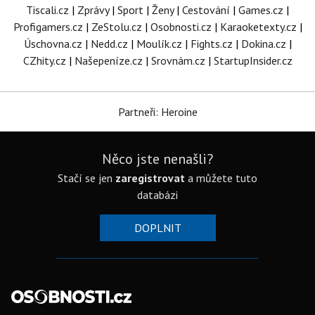
Tiscali.cz
|
Zprávy
|
Sport
|
Ženy
|
Cestování
|
Games.cz
|
Profigamers.cz
|
ZeStolu.cz
|
Osobnosti.cz
|
Karaoketexty.cz
|
Úschovna.cz
|
Nedd.cz
|
Moulík.cz
|
Fights.cz
|
Dokina.cz
|
CZhity.cz
|
Našepeníze.cz
|
Srovnám.cz
|
StartupInsider.cz
Partneři: Heroine
Něco jste nenašli?
Stačí se jen
zaregistrovat
a můžete tuto
databázi
DOPLNIT