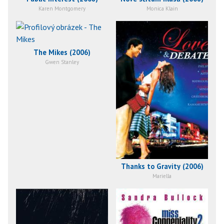
Karen Montgomery
Monica Klain
The Mikes (2006)
Gwen Stanley
Thanks to Gravity (2006)
Mariella