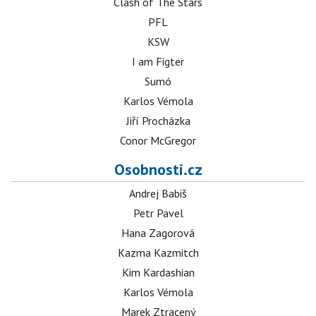
Clash of The Stars
PFL
KSW
I am Figter
Sumó
Karlos Vémola
Jiří Procházka
Conor McGregor
Osobnosti.cz
Andrej Babiš
Petr Pavel
Hana Zagorová
Kazma Kazmitch
Kim Kardashian
Karlos Vémola
Marek Ztracený