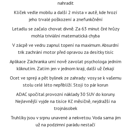
nahradit
Klíček vedle mobilu a další 2 místa v autě, kde hrozí
jeho trvalé poškození a znefunkčnění
Letadlu se začalo chovat divně. Za 63 minut čiré hrůzy
mohla triviální matematická chyba
V zácpě ve vedru zapnul topení na maximum. Absurdní
trik zachrání motor před opravou za desítky tisíc
Aplikace Záchranka umí nově zavolat psychologa jedním
kliknutím. Zatím jen v jednom kraji, další už čekají
Ocet ve spreji a pět bylinek ze zahrady: vosy se k vašemu
stolu celé léto nepřiblíží. Stojí to pár korun
ADAC spočítal provozní náklady 30 SUV do koruny.
Nejlevnější vyjde na tisíce Kč měsíčně, nejdražší na
trojnásobek
Truhlíky jsou v srpnu unavené a nekvetou. Voda sama jim
už na podzimní parádu nestačí