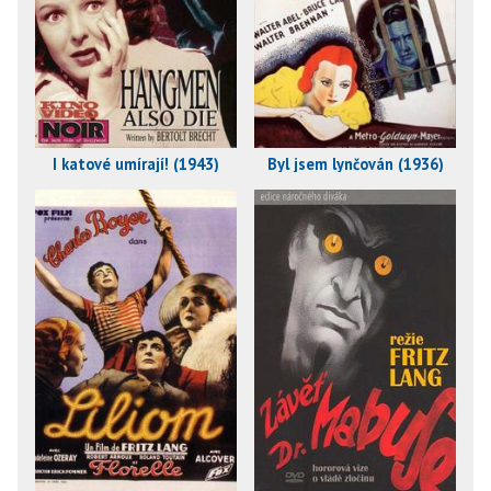
I katové umírají! (1943)
Byl jsem lynčován (1936)