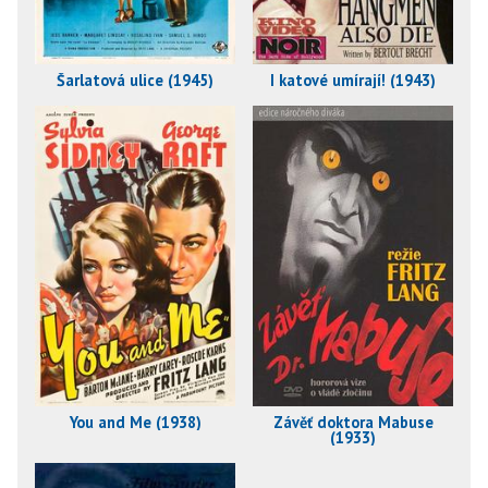
Šarlatová ulice (1945)
I katové umírají! (1943)
You and Me (1938)
Závěť doktora Mabuse
(1933)