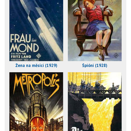
Žena na měsíci (1929)
Špióni (1928)