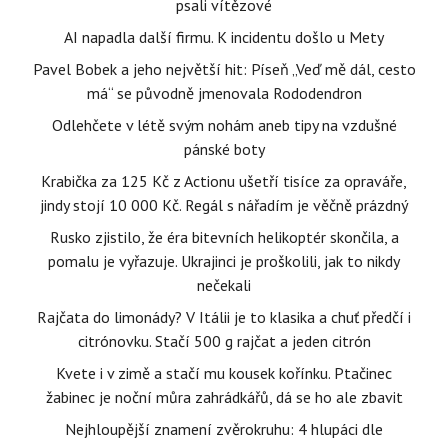
psali vítězové
AI napadla další firmu. K incidentu došlo u Mety
Pavel Bobek a jeho největší hit: Píseň „Veď mě dál, cesto
má“ se původně jmenovala Rododendron
Odlehčete v létě svým nohám aneb tipy na vzdušné
pánské boty
Krabička za 125 Kč z Actionu ušetří tisíce za opraváře,
jindy stojí 10 000 Kč. Regál s nářadím je věčně prázdný
Rusko zjistilo, že éra bitevních helikoptér skončila, a
pomalu je vyřazuje. Ukrajinci je proškolili, jak to nikdy
nečekali
Rajčata do limonády? V Itálii je to klasika a chuť předčí i
citrónovku. Stačí 500 g rajčat a jeden citrón
Kvete i v zimě a stačí mu kousek kořínku. Ptačinec
žabinec je noční můra zahrádkářů, dá se ho ale zbavit
Nejhloupější znamení zvěrokruhu: 4 hlupáci dle