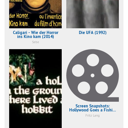
Caligari - Wie der Horror
Die UFA (1992)
ins Kino kam (2014)
Sebe
Screen Snapshots:
Hollywood Goes a Fishin'
(1956)
Fritz Lang