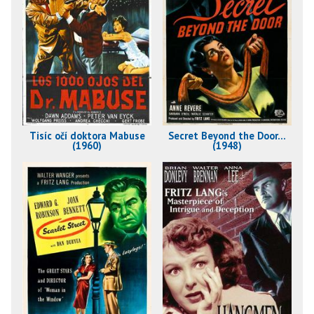
Tisíc očí doktora Mabuse
Secret Beyond the Door...
(1960)
(1948)