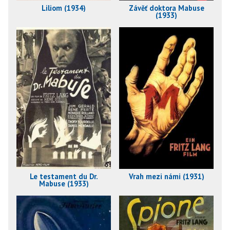
Liliom (1934)
Závěť doktora Mabuse
(1933)
Le testament du Dr.
Vrah mezi námi (1931)
Mabuse (1933)