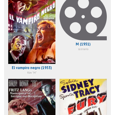
M (1951)
scenario
El vampiro negro (1953)
film "M"