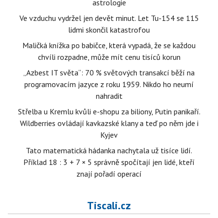
astrologie
Ve vzduchu vydržel jen devět minut. Let Tu-154 se 115
lidmi skončil katastrofou
Maličká knížka po babičce, která vypadá, že se každou
chvíli rozpadne, může mít cenu tisíců korun
„Azbest IT světa“: 70 % světových transakcí běží na
programovacím jazyce z roku 1959. Nikdo ho neumí
nahradit
Střelba u Kremlu kvůli e-shopu za biliony, Putin panikaří.
Wildberries ovládají kavkazské klany a teď po něm jde i
Kyjev
Tato matematická hádanka nachytala už tisíce lidí.
Příklad 18 : 3 + 7 × 5 správně spočítají jen lidé, kteří
znají pořadí operací
Tiscali.cz