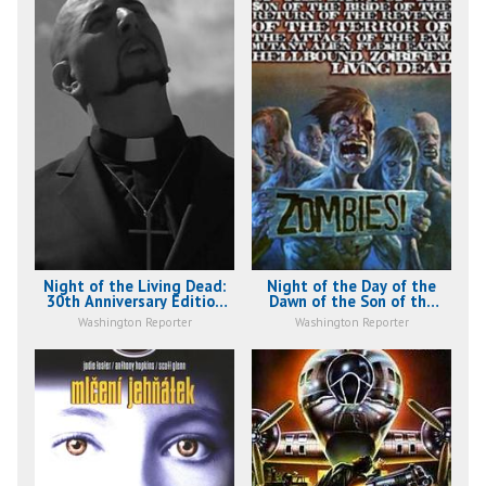
Night of the Living Dead:
Night of the Day of the
30th Anniversary Edition
Dawn of the Son of the
(1999)
Bride of the Return of the
Washington Reporter
Washington Reporter
Terror (1991)