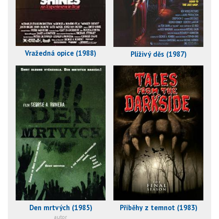
Vražedná opice (1988)
Plíživý děs (1987)
Den mrtvých (1985)
Příběhy z temnot (1983)
autor