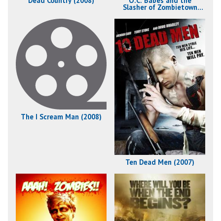
Dead Country (2008)
O.C. Babes and the
Slasher of Zombietown
(2008)
The I Scream Man (2008)
Ten Dead Men (2007)