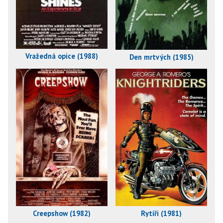
Vražedná opice (1988)
Den mrtvých (1985)
Creepshow (1982)
Rytíři (1981)