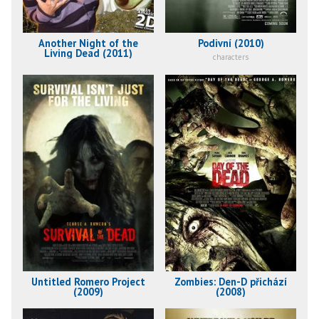
Another Night of the
Podivní (2010)
Living Dead (2011)
characters
Untitled Romero Project
Zombies: Den-D přichází
(2009)
(2008)