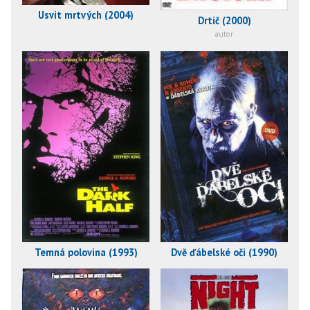
Úsvit mrtvých (2004)
Drtič (2000)
autor
Temná polovina (1993)
Dvě ďábelské oči (1990)