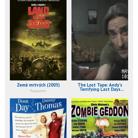
Země mrtvých (2005)
The Lost Tape: Andy's
Terrifying Last Days
Puppeteer
Revealed (2004)