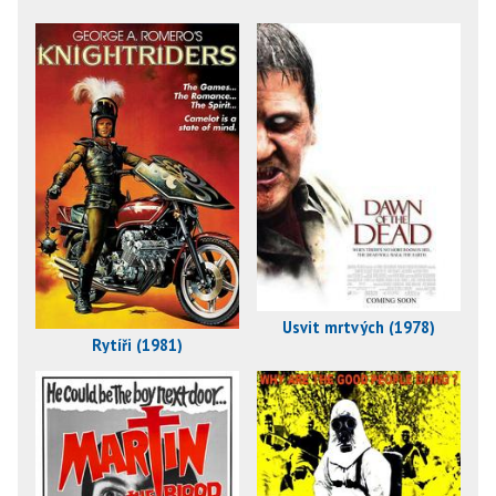
Úsvit mrtvých (1978)
Rytíři (1981)