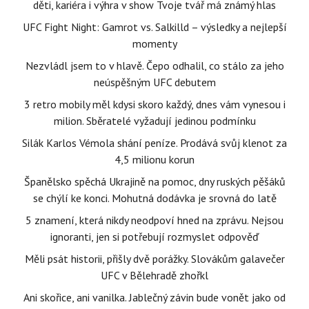
děti, kariéra i výhra v show Tvoje tvář má známý hlas
UFC Fight Night: Gamrot vs. Salkilld – výsledky a nejlepší
momenty
Nezvládl jsem to v hlavě. Čepo odhalil, co stálo za jeho
neúspěšným UFC debutem
3 retro mobily měl kdysi skoro každý, dnes vám vynesou i
milion. Sběratelé vyžadují jedinou podmínku
Silák Karlos Vémola shání peníze. Prodává svůj klenot za
4,5 milionu korun
Španělsko spěchá Ukrajině na pomoc, dny ruských pěšáků
se chýlí ke konci. Mohutná dodávka je srovná do latě
5 znamení, která nikdy neodpoví hned na zprávu. Nejsou
ignoranti, jen si potřebují rozmyslet odpověď
Měli psát historii, přišly dvě porážky. Slovákům galavečer
UFC v Bělehradě zhořkl
Ani skořice, ani vanilka. Jablečný závin bude vonět jako od