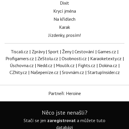
Dixit
Krycí jména
Na křídlech
Karak
Jízdenky, prosím!
Tiscali.cz
|
Zprávy
|
Sport
|
Ženy
|
Cestování
|
Games.cz
|
Profigamers.cz
|
ZeStolu.cz
|
Osobnosti.cz
|
Karaoketexty.cz
|
Úschovna.cz
|
Nedd.cz
|
Moulík.cz
|
Fights.cz
|
Dokina.cz
|
CZhity.cz
|
Našepeníze.cz
|
Srovnám.cz
|
StartupInsider.cz
Partneři: Heroine
Něco jste nenašli?
Stačí se jen
zaregistrovat
a můžete tuto
databázi