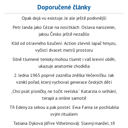
Doporučené články
Opak dejá vu existuje. Je ale ještě podivnější
Petr Janda jako Cézar na nosítkách: Oslava narozenin,
jakou Česko ještě nezažilo
Klid od otravného bzučení: Action zlevnil lapač hmyzu,
vyčistí dvacet metrů prostoru
Silně tlumené tenisky mohou tlumit i váš krevní oběh,
ukazuje anatomie chodidla
2. ledna 1965 poprvé zazněla znělka Večerníčku: Jak
vznikl pořad, který vychoval generace českých dětí
„Chci psát písničky, ne točit reelska.“ Katarzia o selhání,
terapii a online samotě
Tři Edeny za sebou a pak postel: Ewa Farna se pochlubila
svým rituálem
Tatiana Dyková (dříve Vilhelmová): Slavný manžel, tři