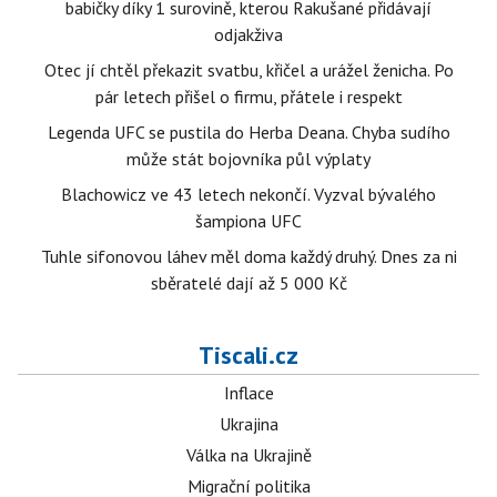
babičky díky 1 surovině, kterou Rakušané přidávají
odjakživa
Otec jí chtěl překazit svatbu, křičel a urážel ženicha. Po
pár letech přišel o firmu, přátele i respekt
Legenda UFC se pustila do Herba Deana. Chyba sudího
může stát bojovníka půl výplaty
Blachowicz ve 43 letech nekončí. Vyzval bývalého
šampiona UFC
Tuhle sifonovou láhev měl doma každý druhý. Dnes za ni
sběratelé dají až 5 000 Kč
Tiscali.cz
Inflace
Ukrajina
Válka na Ukrajině
Migrační politika