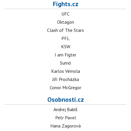
Fights.cz
UFC
Oktagon
Clash of The Stars
PFL
KSW
I am Figter
Sumó
Karlos Vémola
Jiří Procházka
Conor McGregor
Osobnosti.cz
Andrej Babiš
Petr Pavel
Hana Zagorová