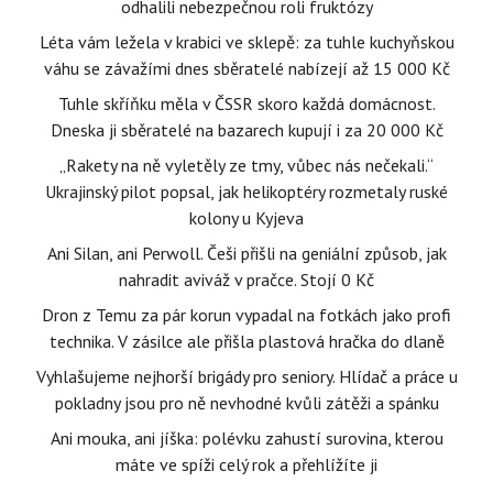
odhalili nebezpečnou roli fruktózy
Léta vám ležela v krabici ve sklepě: za tuhle kuchyňskou
váhu se závažími dnes sběratelé nabízejí až 15 000 Kč
Tuhle skříňku měla v ČSSR skoro každá domácnost.
Dneska ji sběratelé na bazarech kupují i za 20 000 Kč
„Rakety na ně vyletěly ze tmy, vůbec nás nečekali.“
Ukrajinský pilot popsal, jak helikoptéry rozmetaly ruské
kolony u Kyjeva
Ani Silan, ani Perwoll. Češi přišli na geniální způsob, jak
nahradit aviváž v pračce. Stojí 0 Kč
Dron z Temu za pár korun vypadal na fotkách jako profi
technika. V zásilce ale přišla plastová hračka do dlaně
Vyhlašujeme nejhorší brigády pro seniory. Hlídač a práce u
pokladny jsou pro ně nevhodné kvůli zátěži a spánku
Ani mouka, ani jíška: polévku zahustí surovina, kterou
máte ve spíži celý rok a přehlížíte ji