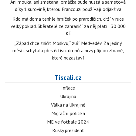
Ani mouka, ani smetana: omáčka bude hustá a sametová
díky 1 surovině, kterou Francouzi používají odjakživa
Kdo má doma tenhle hrníček po prarodičích, drží v ruce
velký poklad. Sběratelé ze zahraničí za něj platí i 30 000
Kč
„Západ chce zničit Moskvu,“ zuří Medveděv. Za jediný
měsíc schytala přes 6 tisíc dronů a brzy přijdou zbraně,
které nezastaví
Tiscali.cz
Inflace
Ukrajina
Válka na Ukrajině
Migrační politika
ME ve fotbale 2024
Ruský prezident