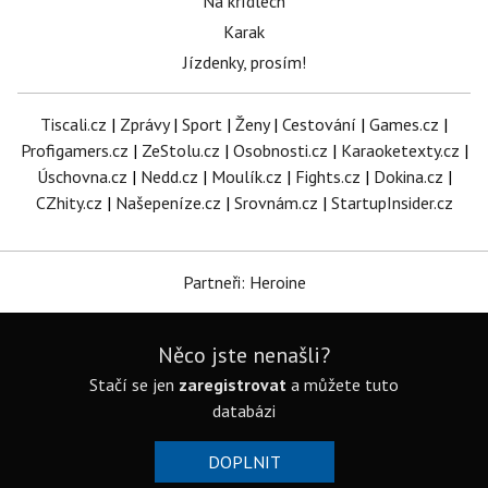
Na křídlech
Karak
Jízdenky, prosím!
Tiscali.cz
|
Zprávy
|
Sport
|
Ženy
|
Cestování
|
Games.cz
|
Profigamers.cz
|
ZeStolu.cz
|
Osobnosti.cz
|
Karaoketexty.cz
|
Úschovna.cz
|
Nedd.cz
|
Moulík.cz
|
Fights.cz
|
Dokina.cz
|
CZhity.cz
|
Našepeníze.cz
|
Srovnám.cz
|
StartupInsider.cz
Partneři: Heroine
Něco jste nenašli?
Stačí se jen
zaregistrovat
a můžete tuto
databázi
DOPLNIT