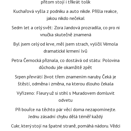
přitom stojí i třikrát tolik
Kuchařová vyšla z podniku a auto nikde. Přišla reakce,
jakou nikdo nečekal
Sedm let a celý svět: Zora Jandová prozradila, co pro ni
vnučka skutečně znamená
Byl jsem celý od krve, měl jsem strach, vylíčil Vémola
dramatické krmení lvů
Petra Černocká přiznala, co dostává od státu: Polovina
důchodu jde okamžitě zpět
Srpen převrátí život třem znamením naruby. Čeká je
štěstí, odměna i změna, na kterou dlouho čekala
Vyřízeno: Fleury už si stihl s Muradovem domluvit
odvetu
Při bouřce na těchto pár věcí doma nezapomínejte.
Jednu zásadní chybu dělá téměř každý
Cukr, který stojí na špatné straně, pomáhá nádoru. Vědci