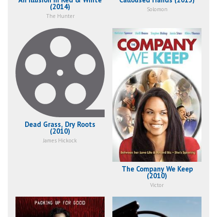
(2014)
Solomon
The Hunter
Dead Grass, Dry Roots
(2010)
James Hickock
The Company We Keep
(2010)
Victor