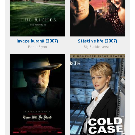
Invaze buranů (2007)
Štěstí ve hře (2007)
Father Flynn
Big Buckle Iverson