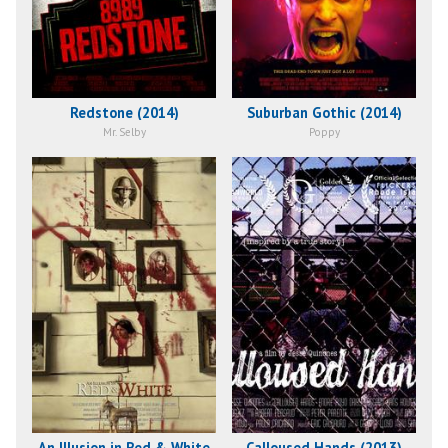
Redstone (2014)
Suburban Gothic (2014)
Mr. Selby
Poppy
An Illusion in Red & White
Calloused Hands (2013)