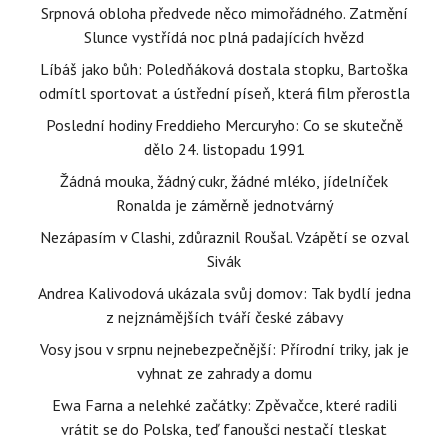
Srpnová obloha předvede něco mimořádného. Zatmění
Slunce vystřídá noc plná padajících hvězd
Líbáš jako bůh: Poledňáková dostala stopku, Bartoška
odmítl sportovat a ústřední píseň, která film přerostla
Poslední hodiny Freddieho Mercuryho: Co se skutečně
dělo 24. listopadu 1991
Žádná mouka, žádný cukr, žádné mléko, jídelníček
Ronalda je záměrně jednotvárný
Nezápasím v Clashi, zdůraznil Roušal. Vzápětí se ozval
Sivák
Andrea Kalivodová ukázala svůj domov: Tak bydlí jedna
z nejznámějších tváří české zábavy
Vosy jsou v srpnu nejnebezpečnější: Přírodní triky, jak je
vyhnat ze zahrady a domu
Ewa Farna a nelehké začátky: Zpěvačce, které radili
vrátit se do Polska, teď fanoušci nestačí tleskat