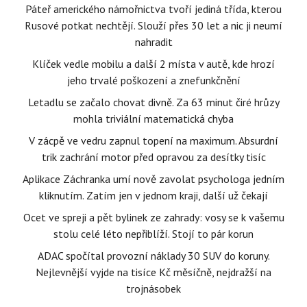
Páteř amerického námořnictva tvoří jediná třída, kterou
Rusové potkat nechtějí. Slouží přes 30 let a nic ji neumí
nahradit
Klíček vedle mobilu a další 2 místa v autě, kde hrozí
jeho trvalé poškození a znefunkčnění
Letadlu se začalo chovat divně. Za 63 minut čiré hrůzy
mohla triviální matematická chyba
V zácpě ve vedru zapnul topení na maximum. Absurdní
trik zachrání motor před opravou za desítky tisíc
Aplikace Záchranka umí nově zavolat psychologa jedním
kliknutím. Zatím jen v jednom kraji, další už čekají
Ocet ve spreji a pět bylinek ze zahrady: vosy se k vašemu
stolu celé léto nepřiblíží. Stojí to pár korun
ADAC spočítal provozní náklady 30 SUV do koruny.
Nejlevnější vyjde na tisíce Kč měsíčně, nejdražší na
trojnásobek