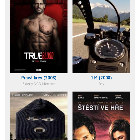
Pravá krev (2008)
1% (2008)
Elderly DGD Member
Roy