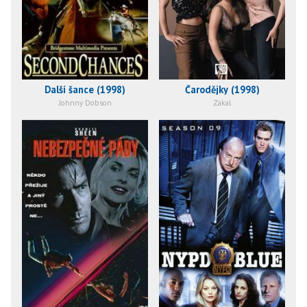
Další šance (1998)
Čarodějky (1998)
Johnny Dobson
Zakal