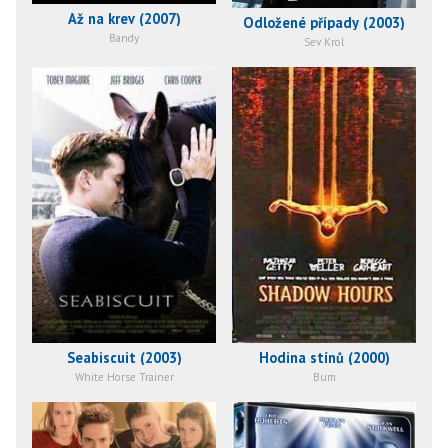
Až na krev (2007)
Odložené případy (2003)
Bandy
Sev Krol
Seabiscuit (2003)
Hodina stínů (2000)
White Horse Trainer
Bum