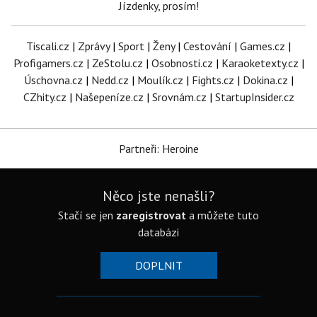
Jízdenky, prosím!
Tiscali.cz
|
Zprávy
|
Sport
|
Ženy
|
Cestování
|
Games.cz
|
Profigamers.cz
|
ZeStolu.cz
|
Osobnosti.cz
|
Karaoketexty.cz
|
Úschovna.cz
|
Nedd.cz
|
Moulík.cz
|
Fights.cz
|
Dokina.cz
|
CZhity.cz
|
Našepeníze.cz
|
Srovnám.cz
|
StartupInsider.cz
Partneři: Heroine
Něco jste nenašli?
Stačí se jen
zaregistrovat
a můžete tuto
databázi
DOPLNIT