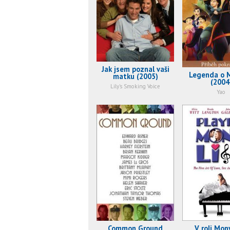
Jak jsem poznal vaši
Legenda o 
matku (2005)
(2004
Lily's Smoking Voice
Yao
Common Ground
V roli Mon