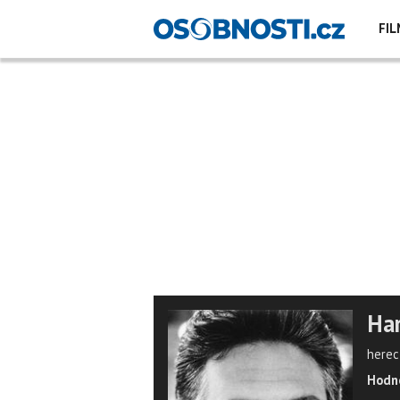
FIL
Har
herec
Hodno