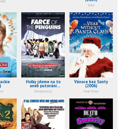
blad
Sebe
Jackie
Holky jdeme na to
Vánoce bez Santy
)
aneb putování
(2006)
tučňáků (2006)
ker
Sheila(voice)
Heat Miser