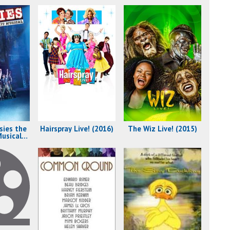
sies the
Hairspray Live! (2016)
The Wiz Live! (2015)
usical
)