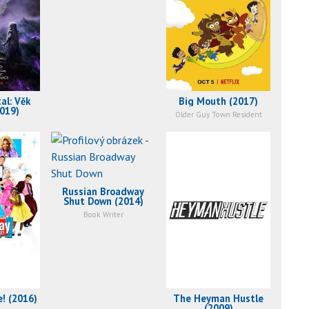
al: Věk
Big Mouth (2017)
019)
Older Guy Town Resident
Russian Broadway
Shut Down (2014)
Book Writer
e! (2016)
The Heyman Hustle
(2009)