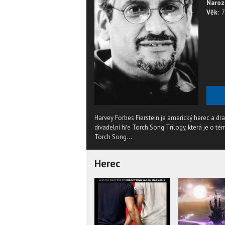
Naroz
Věk:
7
Harvey Forbes Fierstein je americký herec a dra
divadelní hře Torch Song Trilogy, která je o t
Torch Song...
Herec