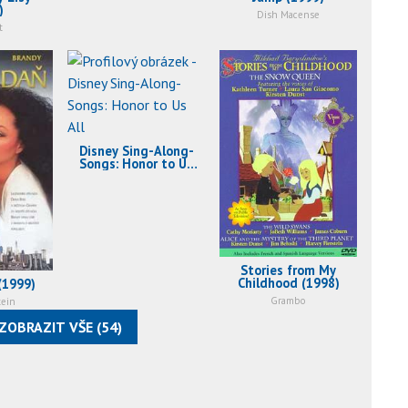
)
Dish Macense
t
Disney Sing-Along-
Songs: Honor to Us
All (1998)
Stories from My
Childhood (1998)
(1999)
Grambo
tein
ZOBRAZIT VŠE (54)