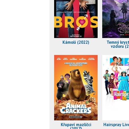
Kámoši (2022)
Temný kryst
vzdoru (2
Křupaví mazlíčci
Hairspray Liv
(2017)