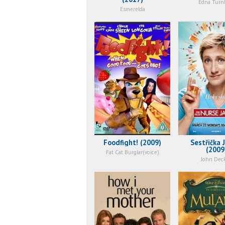
Edna Turn
Esmerelda
Foodfight! (2009)
Sestřička 
(2009
Fat Cat Burglar(voice)
John Dec