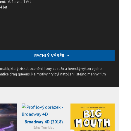
ení:
6. června 1952
4 let
RYCHLÝ VÝBĚR
matik, který získal ocenění Tony za režii a herecký výkon v jeho
ématice drag queens. Na motivy hry byl natočen i stejnojmenný film
Broadway 4D (2018)
Edna Turnblad