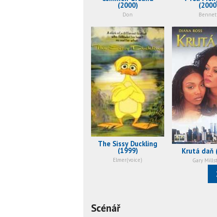
(2000)
(2000
Don
Bennet
The Sissy Duckling
(1999)
Krutá daň 
Elmer(voice)
Gary Mills
Scénář