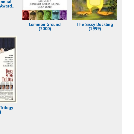
Annual
 Awards
)
Common Ground
The Sissy Duckling
(2000)
(1999)
Trilogy
)