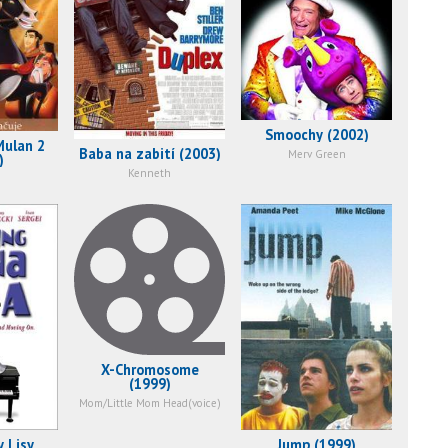
Smoochy (2002)
Mulan 2
Baba na zabití (2003)
Merv Green
)
Kenneth
X-Chromosome
(1999)
Mom/Little Mom Head(voice)
y Lisy
Jump (1999)