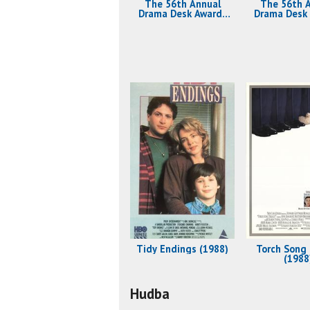
The 56th Annual
The 56th 
Drama Desk Awards
Drama Desk
(2011)
(2011
Tidy Endings (1988)
Torch Song 
(1988
Hudba