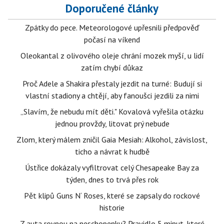
Doporučené články
Zpátky do pece. Meteorologové upřesnili předpověď
počasí na víkend
Oleokantal z olivového oleje chrání mozek myší, u lidí
zatím chybí důkaz
Proč Adele a Shakira přestaly jezdit na turné: Budují si
vlastní stadiony a chtějí, aby fanoušci jezdili za nimi
„Slavím, že nebudu mít děti." Kovalová vyřešila otázku
jednou provždy, litovat prý nebude
Zlom, který málem zničil Gaia Mesiah: Alkohol, závislost,
ticho a návrat k hudbě
Ústřice dokázaly vyfiltrovat celý Chesapeake Bay za
týden, dnes to trvá přes rok
Pět klipů Guns N‘ Roses, které se zapsaly do rockové
historie
Z auta rovnou na neschopenku? Pravidlo 5 minut, které