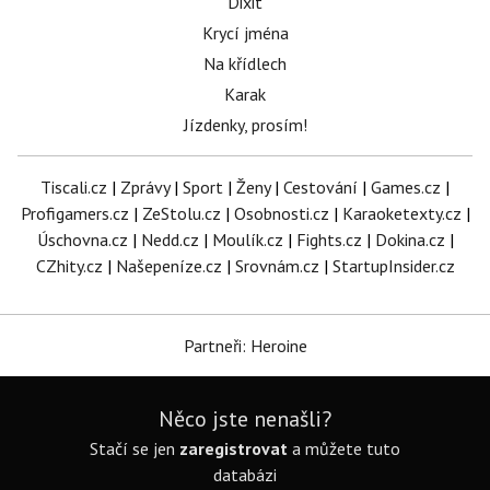
Dixit
Krycí jména
Na křídlech
Karak
Jízdenky, prosím!
Tiscali.cz
|
Zprávy
|
Sport
|
Ženy
|
Cestování
|
Games.cz
|
Profigamers.cz
|
ZeStolu.cz
|
Osobnosti.cz
|
Karaoketexty.cz
|
Úschovna.cz
|
Nedd.cz
|
Moulík.cz
|
Fights.cz
|
Dokina.cz
|
CZhity.cz
|
Našepeníze.cz
|
Srovnám.cz
|
StartupInsider.cz
Partneři: Heroine
Něco jste nenašli?
Stačí se jen
zaregistrovat
a můžete tuto
databázi