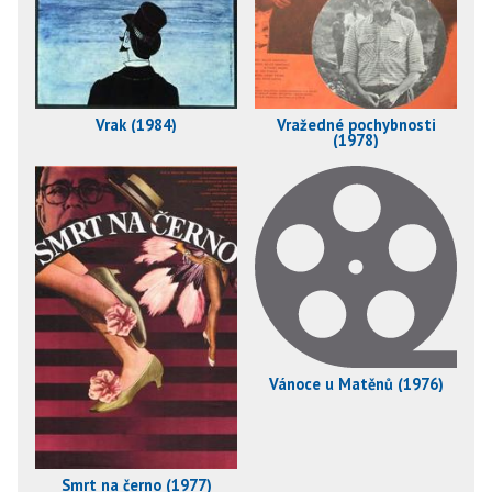
Vrak (1984)
Vražedné pochybnosti
(1978)
Vánoce u Matěnů (1976)
Smrt na černo (1977)