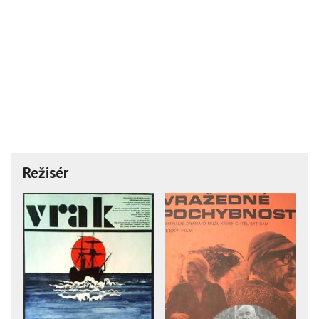
Režisér