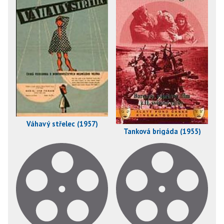
Váhavý střelec (1957)
Tanková brigáda (1955)