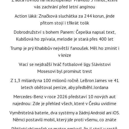
vás zachrání před letní angínou
Action láká: Značková sluchátka za 244 korun, jinde
přitom stojí i třikrát tolik
Dobrodružství s bohem Panem: Čepelka napsal text,
Kubišová ho zpívala, melodie je stará přes 400 let
Trump je prý Khabibův největší fanoušek. Měl ho zmínit i
v knize
Vrací se nejdražší hráč fotbalové ligy. Slávistovi
Mosesovi byl prominut trest
Z 1,3 miliardy na 100 milionů ročně. LeBron James ve 41
letech obětoval peníze, aby předběhl Jordana
Mercedes-Benz v roce 2026 představí 10 nových aut
najednou: Zde je přehled všech, které v Česku uvidíme
Vyměnitelná baterie, dva systémy a žádný Android ani iOS.
Němci postavili mobil, který jde proti všemu, co znáte
Pětiletý chlapeček se matce omluvil, že jí stojí v cestě.