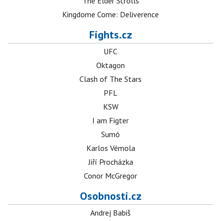
The Elder Scrolls
Kingdome Come: Deliverence
Fights.cz
UFC
Oktagon
Clash of The Stars
PFL
KSW
I am Figter
Sumó
Karlos Vémola
Jiří Procházka
Conor McGregor
Osobnosti.cz
Andrej Babiš