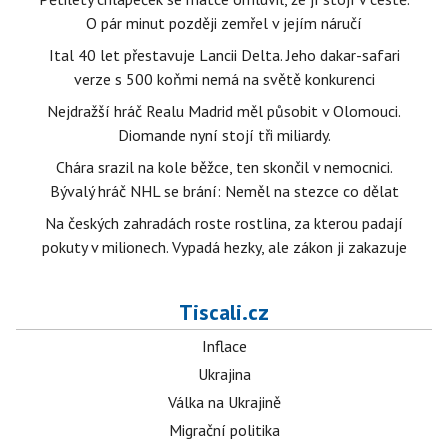
O pár minut později zemřel v jejím náručí
Ital 40 let přestavuje Lancii Delta. Jeho dakar-safari
verze s 500 koňmi nemá na světě konkurenci
Nejdražší hráč Realu Madrid měl působit v Olomouci.
Diomande nyní stojí tři miliardy.
Chára srazil na kole běžce, ten skončil v nemocnici.
Bývalý hráč NHL se brání: Neměl na stezce co dělat
Na českých zahradách roste rostlina, za kterou padají
pokuty v milionech. Vypadá hezky, ale zákon ji zakazuje
Tiscali.cz
Inflace
Ukrajina
Válka na Ukrajině
Migrační politika