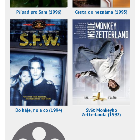
Případ pro Sam (1996)
Cesta do neznáma (1995)
Do háje, no a co (1994)
Svět Monkeyho
Zetterlanda (1992)