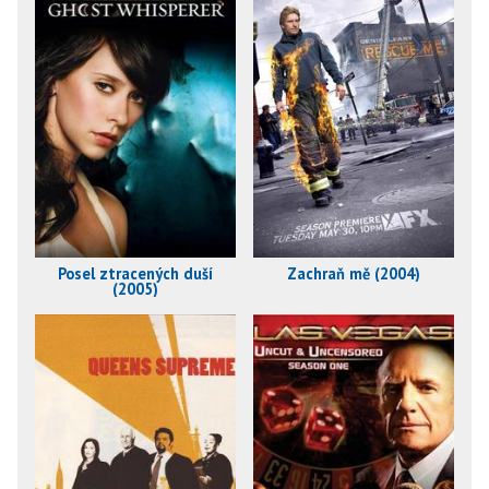
Posel ztracených duší
Zachraň mě (2004)
(2005)