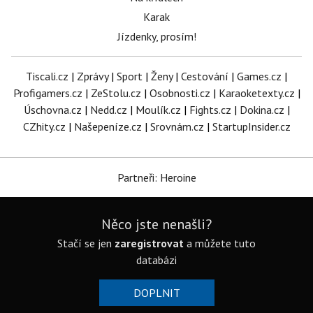
Karak
Jízdenky, prosím!
Tiscali.cz
|
Zprávy
|
Sport
|
Ženy
|
Cestování
|
Games.cz
|
Profigamers.cz
|
ZeStolu.cz
|
Osobnosti.cz
|
Karaoketexty.cz
|
Úschovna.cz
|
Nedd.cz
|
Moulík.cz
|
Fights.cz
|
Dokina.cz
|
CZhity.cz
|
Našepeníze.cz
|
Srovnám.cz
|
StartupInsider.cz
Partneři: Heroine
Něco jste nenašli?
Stačí se jen
zaregistrovat
a můžete tuto
databázi
DOPLNIT