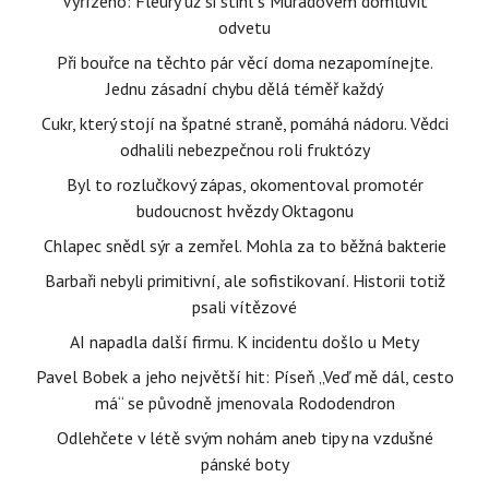
Vyřízeno: Fleury už si stihl s Muradovem domluvit
odvetu
Při bouřce na těchto pár věcí doma nezapomínejte.
Jednu zásadní chybu dělá téměř každý
Cukr, který stojí na špatné straně, pomáhá nádoru. Vědci
odhalili nebezpečnou roli fruktózy
Byl to rozlučkový zápas, okomentoval promotér
budoucnost hvězdy Oktagonu
Chlapec snědl sýr a zemřel. Mohla za to běžná bakterie
Barbaři nebyli primitivní, ale sofistikovaní. Historii totiž
psali vítězové
AI napadla další firmu. K incidentu došlo u Mety
Pavel Bobek a jeho největší hit: Píseň „Veď mě dál, cesto
má“ se původně jmenovala Rododendron
Odlehčete v létě svým nohám aneb tipy na vzdušné
pánské boty