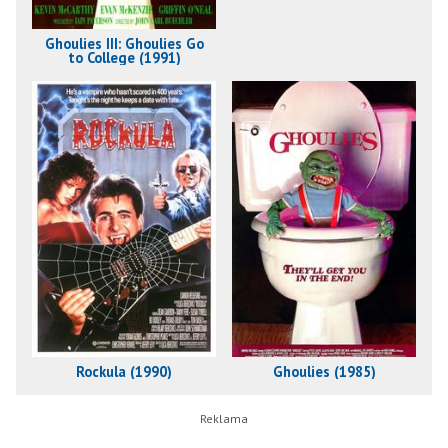
Ghoulies III: Ghoulies Go
to College (1991)
Rockula (1990)
Ghoulies (1985)