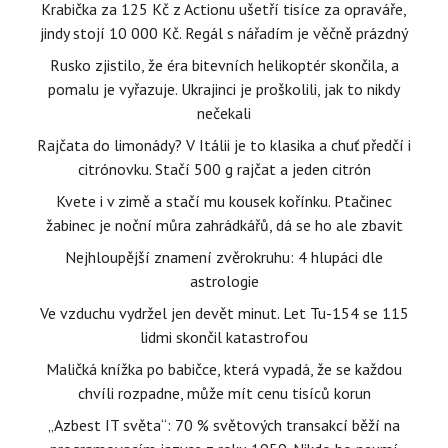
Krabička za 125 Kč z Actionu ušetří tisíce za opraváře,
jindy stojí 10 000 Kč. Regál s nářadím je věčně prázdný
Rusko zjistilo, že éra bitevních helikoptér skončila, a
pomalu je vyřazuje. Ukrajinci je proškolili, jak to nikdy
nečekali
Rajčata do limonády? V Itálii je to klasika a chuť předčí i
citrónovku. Stačí 500 g rajčat a jeden citrón
Kvete i v zimě a stačí mu kousek kořínku. Ptačinec
žabinec je noční můra zahrádkářů, dá se ho ale zbavit
Nejhloupější znamení zvěrokruhu: 4 hlupáci dle
astrologie
Ve vzduchu vydržel jen devět minut. Let Tu-154 se 115
lidmi skončil katastrofou
Maličká knížka po babičce, která vypadá, že se každou
chvíli rozpadne, může mít cenu tisíců korun
„Azbest IT světa“: 70 % světových transakcí běží na