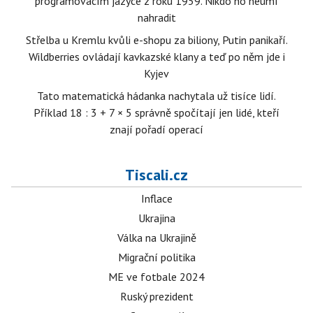
programovacím jazyce z roku 1959. Nikdo ho neumí
nahradit
Střelba u Kremlu kvůli e-shopu za biliony, Putin panikaří.
Wildberries ovládají kavkazské klany a teď po něm jde i
Kyjev
Tato matematická hádanka nachytala už tisíce lidí.
Příklad 18 : 3 + 7 × 5 správně spočítají jen lidé, kteří
znají pořadí operací
Tiscali.cz
Inflace
Ukrajina
Válka na Ukrajině
Migrační politika
ME ve fotbale 2024
Ruský prezident