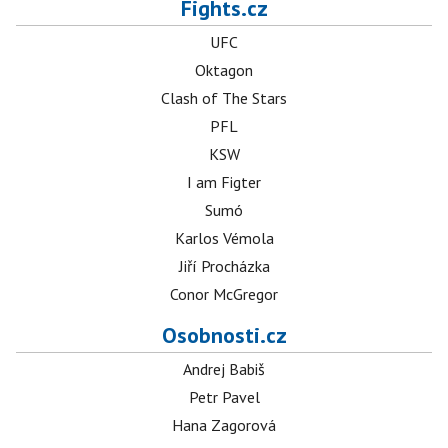
Fights.cz
UFC
Oktagon
Clash of The Stars
PFL
KSW
I am Figter
Sumó
Karlos Vémola
Jiří Procházka
Conor McGregor
Osobnosti.cz
Andrej Babiš
Petr Pavel
Hana Zagorová