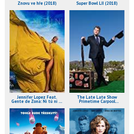
Znovu ve hře (2018)
Super Bowl LII (2018)
Jennifer Lopez Feat.
The Late Late Show
Gente de Zona: Ni tú ni yo
Primetime Carpool
(2017)
Karaoke Special (2017)