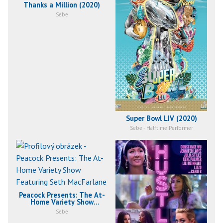
Thanks a Million (2020)
Sebe
Super Bowl LIV (2020)
Sebe - Halftime Performer
Peacock Presents: The At-
Home Variety Show
Featuring Seth
Sebe
MacFarlane (2020)