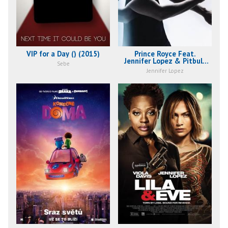
VIP for a Day () (2015)
Prince Royce Feat.
Jennifer Lopez & Pitbull:
Sebe
Back It Up (2015)
Jennifer Lopez