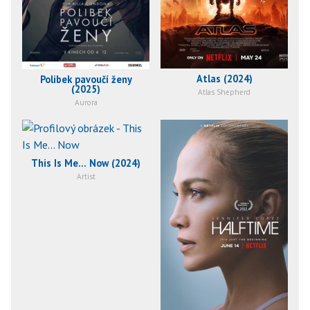
Atlas (2024)
Polibek pavoučí ženy
(2025)
Atlas Shepherd
Aurora
This Is Me... Now (2024)
Artist