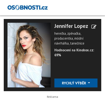
Jennifer Lopez
herečka, zpěvačka,
producentka, módní
návrhářka, tanečnice
Hodnocení na Kinobox.cz:
69%
RYCHLÝ VÝBĚR