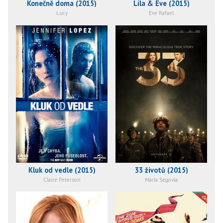
Konečně doma (2015)
Lila & Eve (2015)
Lucy
Eve Rafael
Kluk od vedle (2015)
33 životů (2015)
Claire Peterson
María Segovia