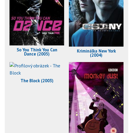
So You Think You Can
Kriminálka New York
Dance (2005)
(2004)
The Block (2003)