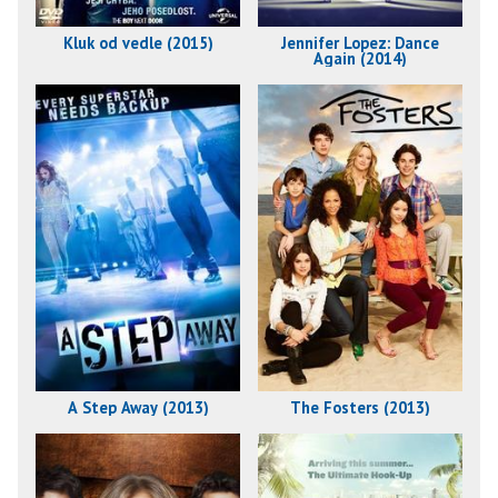
Kluk od vedle (2015)
Jennifer Lopez: Dance
Again (2014)
A Step Away (2013)
The Fosters (2013)