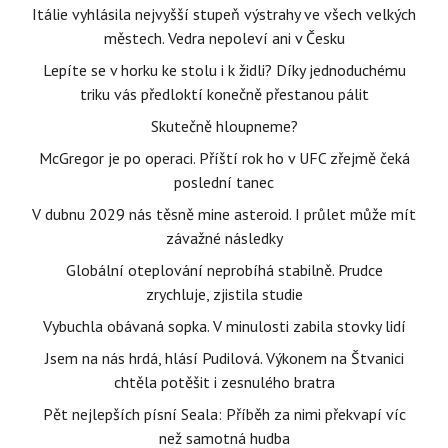
Itálie vyhlásila nejvyšší stupeň výstrahy ve všech velkých
městech. Vedra nepoleví ani v Česku
Lepíte se v horku ke stolu i k židli? Díky jednoduchému
triku vás předloktí konečně přestanou pálit
Skutečně hloupneme?
McGregor je po operaci. Příští rok ho v UFC zřejmě čeká
poslední tanec
V dubnu 2029 nás těsně mine asteroid. I průlet může mít
závažné následky
Globální oteplování neprobíhá stabilně. Prudce
zrychluje, zjistila studie
Vybuchla obávaná sopka. V minulosti zabila stovky lidí
Jsem na nás hrdá, hlásí Pudilová. Výkonem na Štvanici
chtěla potěšit i zesnulého bratra
Pět nejlepších písní Seala: Příběh za nimi překvapí víc
než samotná hudba