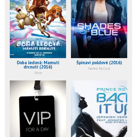
Doba ledová: Mamutí
Špinaví poldové (2016)
drcnutí (2016)
Harlee McCord
Shira