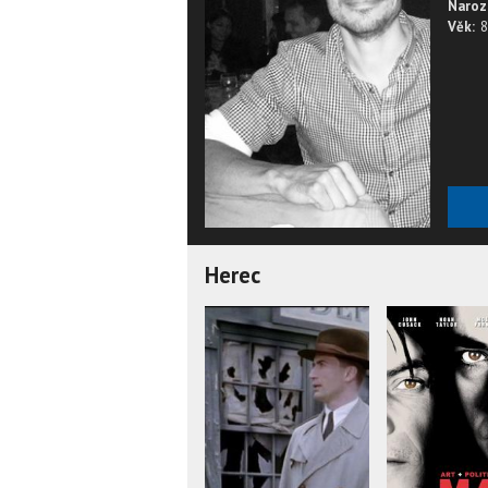
Naroz
Věk:
8
Herec