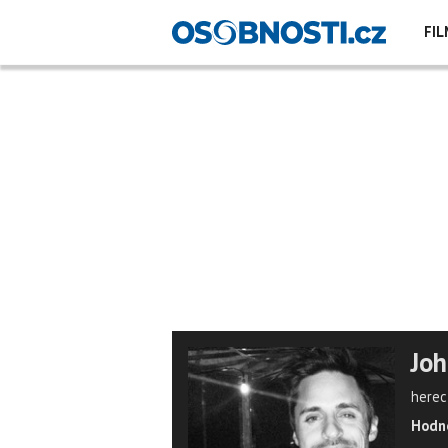
FIL
Joh
herec
Hodno