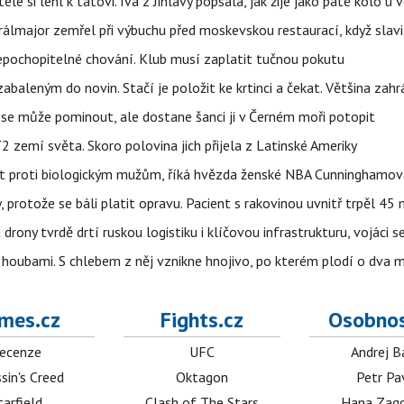
ele si lehl k tátovi. Iva z Jihlavy popsala, jak žije jako páté kolo u 
álmajor zemřel při výbuchu před moskevskou restaurací, když slavi
epochopitelné chování. Klub musí zaplatit tučnou pokutu
aleným do novin. Stačí je položit ke krtinci a čekat. Většina zah
 se může pominout, ale dostane šanci ji v Černém moři potopit
 zemí světa. Skoro polovina jich přijela z Latinské Ameriky
rát proti biologickým mužům, říká hvězda ženské NBA Cunninghamov
, protože se báli platit opravu. Pacient s rakovinou uvnitř trpěl 45
 drony tvrdě drtí ruskou logistiku i klíčovou infrastrukturu, vojáci 
 i houbami. S chlebem z něj vznikne hnojivo, po kterém plodí o dva 
mes.cz
Fights.cz
Osobnos
ecenze
UFC
Andrej B
sin's Creed
Oktagon
Petr Pa
tarfield
Clash of The Stars
Hana Zag