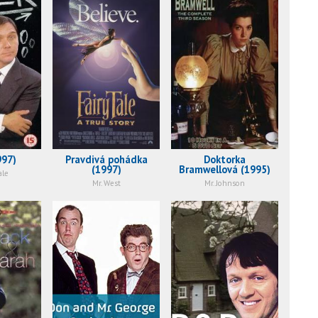
997)
Pravdivá pohádka
Doktorka
(1997)
Bramwellová (1995)
ale
Mr. West
Mr. Johnson