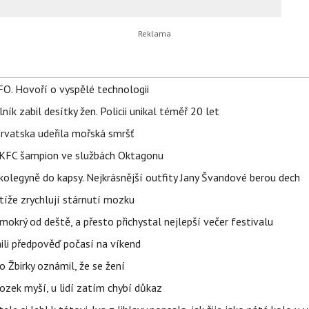
FO. Hovoří o vyspělé technologii
ík zabil desítky žen. Policii unikal téměř 20 let
orvatska udeřila mořská smršť
 BKFC šampion ve službách Oktagonu
olegyně do kapsy. Nejkrásnější outfity Jany Švandové berou dech
íže zrychlují stárnutí mozku
mokrý od deště, a přesto přichystal nejlepší večer festivalu
ili předpověď počasí na víkend
 Žbirky oznámil, že se žení
ozek myší, u lidí zatím chybí důkaz