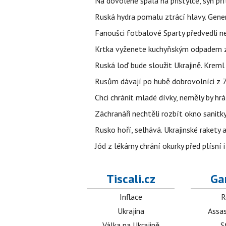
Na dovolené spala na přistýlce, syn přít
Ruská hydra pomalu ztrácí hlavy. Gener
Fanoušci fotbalové Sparty předvedli n
Krtka vyženete kuchyňským odpadem zab
Ruská loď bude sloužit Ukrajině. Kreml
Rusům dávají po hubě dobrovolníci z 72
Chci chránit mladé dívky, neměly by h
Záchranáři nechtěli rozbít okno sanitky
Rusko hoří, selhává. Ukrajinské rakety a
Jód z lékárny chrání okurky před plísní
Tiscali.cz
Ga
Inflace
R
Ukrajina
Assas
Válka na Ukrajině
S