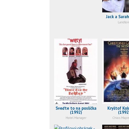
Jack a Sarah
Landlor
Sveďte to na poslíčka
Kryštof Ko
(1992)
(1992
Hotel Manager
Chios Map