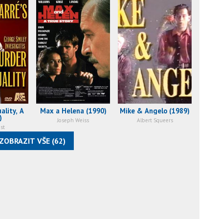
ality, A
Max a Helena (1990)
Mike & Angelo (1989)
)
Joseph Weiss
Albert Squeers
st
ZOBRAZIT VŠE (62)