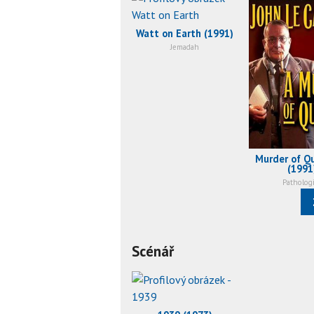
Watt on Earth (1991)
Jemadah
Murder of Qu
(1991
Pathologi
Scénář