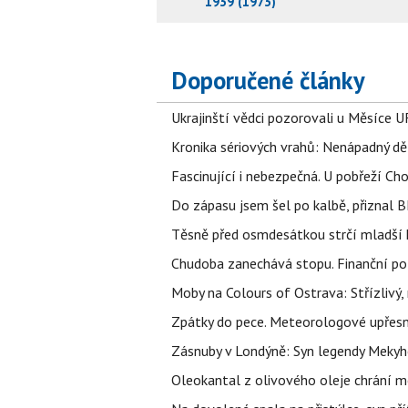
1939 (1973)
Doporučené články
Ukrajinští vědci pozorovali u Měsíce U
Kronika sériových vrahů: Nenápadný děln
Fascinující i nebezpečná. U pobřeží Ch
Do zápasu jsem šel po kalbě, přiznal
Těsně před osmdesátkou strčí mladší k
Chudoba zanechává stopu. Finanční pot
Moby na Colours of Ostrava: Střízlivý, 
Zpátky do pece. Meteorologové upřesn
Zásnuby v Londýně: Syn legendy Mekyho
Oleokantal z olivového oleje chrání m