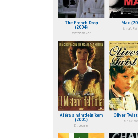
The French Drop
Max (20
(2004)
Nina's Fat
Watchmaker
Aféra s náhrdelníkem
Oliver Twist
(2001)
Mr. Grim
Dr. Legear