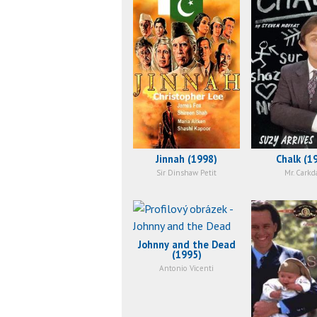
Jinnah (1998)
Chalk (1
Sir Dinshaw Petit
Mr. Carkd
Johnny and the Dead
(1995)
Antonio Vicenti