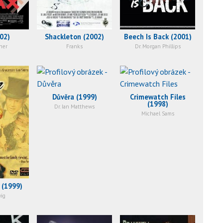
02)
Shackleton (2002)
Beech Is Back (2001)
her
Franks
Dr. Morgan Phillips
Důvěra (1999)
Crimewatch Files
(1998)
Dr. Ian Matthews
Michael Sams
 (1999)
wig