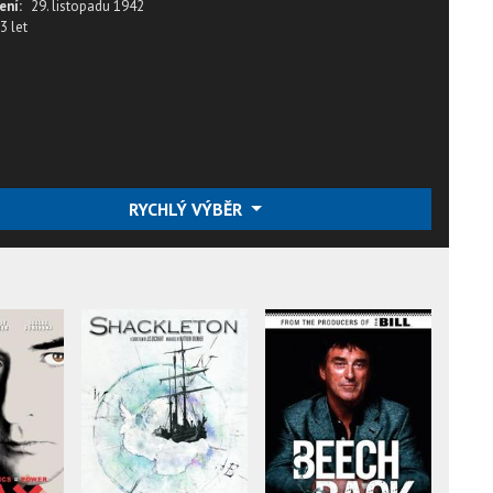
ení:
29. listopadu 1942
3 let
RYCHLÝ VÝBĚR