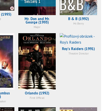
 (1995)
Mr. Don and Mr.
B & B (1992)
d
George (1993)
Mr. Berry
Major
Roy's Raiders (1991)
Theatre Director
lumbus
Orlando (1992)
)
First Official
maker