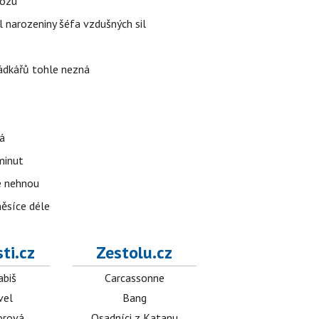
vozu
l narozeniny šéfa vzdušných sil
rádkářů tohle nezná
á
 minut
se nehnou
měsíce déle
ti.cz
Zestolu.cz
abiš
Carcassonne
vel
Bang
orová
Osadníci z Katanu