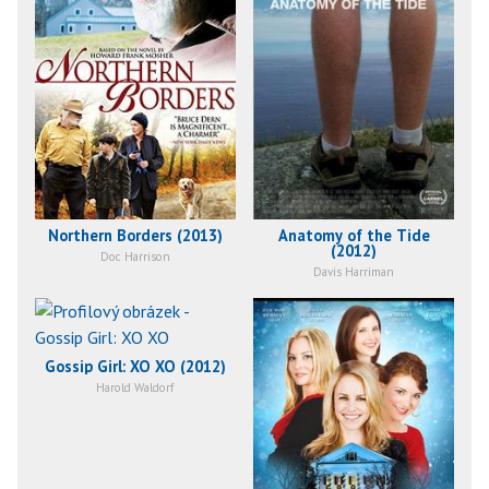
Northern Borders (2013)
Anatomy of the Tide
(2012)
Doc Harrison
Davis Harriman
Gossip Girl: XO XO (2012)
Harold Waldorf