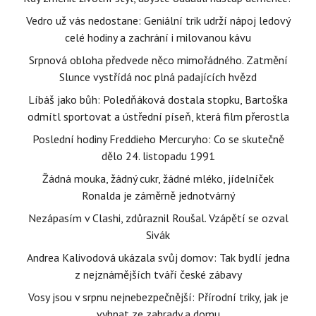
Vedro už vás nedostane: Geniální trik udrží nápoj ledový
celé hodiny a zachrání i milovanou kávu
Srpnová obloha předvede něco mimořádného. Zatmění
Slunce vystřídá noc plná padajících hvězd
Líbáš jako bůh: Poledňáková dostala stopku, Bartoška
odmítl sportovat a ústřední píseň, která film přerostla
Poslední hodiny Freddieho Mercuryho: Co se skutečně
dělo 24. listopadu 1991
Žádná mouka, žádný cukr, žádné mléko, jídelníček
Ronalda je záměrně jednotvárný
Nezápasím v Clashi, zdůraznil Roušal. Vzápětí se ozval
Sivák
Andrea Kalivodová ukázala svůj domov: Tak bydlí jedna
z nejznámějších tváří české zábavy
Vosy jsou v srpnu nejnebezpečnější: Přírodní triky, jak je
vyhnat ze zahrady a domu