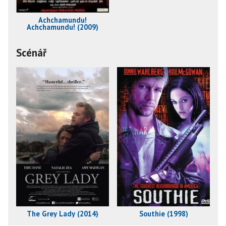
Achchamundu!
Achchamundu! (2009)
Scénář
The Grey Lady (2014)
Southie (1998)