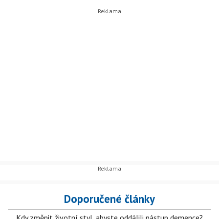
Doporučené články
Kdy změnit životní styl, abyste oddálili nástup demence?