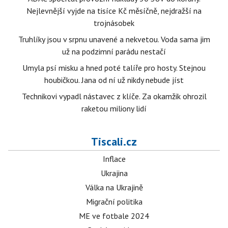
Nejlevnější vyjde na tisíce Kč měsíčně, nejdražší na
trojnásobek
Truhlíky jsou v srpnu unavené a nekvetou. Voda sama jim
už na podzimní parádu nestačí
Umyla psí misku a hned poté talíře pro hosty. Stejnou
houbičkou. Jana od ní už nikdy nebude jíst
Technikovi vypadl nástavec z klíče. Za okamžik ohrozil
raketou miliony lidí
Tiscali.cz
Inflace
Ukrajina
Válka na Ukrajině
Migrační politika
ME ve fotbale 2024