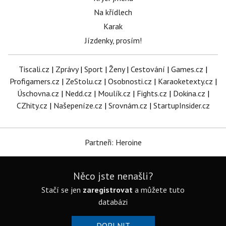
Na křídlech
Karak
Jízdenky, prosím!
Tiscali.cz
|
Zprávy
|
Sport
|
Ženy
|
Cestování
|
Games.cz
|
Profigamers.cz
|
ZeStolu.cz
|
Osobnosti.cz
|
Karaoketexty.cz
|
Úschovna.cz
|
Nedd.cz
|
Moulík.cz
|
Fights.cz
|
Dokina.cz
|
CZhity.cz
|
Našepeníze.cz
|
Srovnám.cz
|
StartupInsider.cz
Partneři: Heroine
Něco jste nenašli?
Stačí se jen
zaregistrovat
a můžete tuto
databázi
DOPLNIT