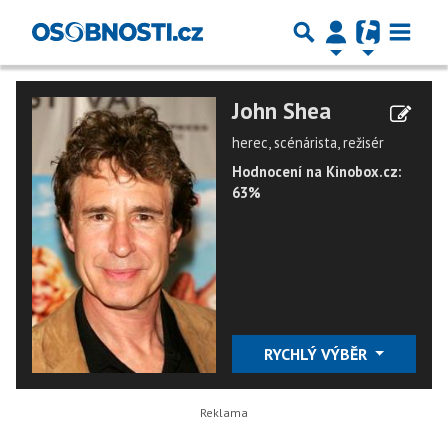
John Shea
herec, scénárista, režisér
Hodnocení na Kinobox.cz:
63%
RYCHLÝ VÝBĚR