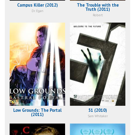
Campus Killer (2012)
The Trouble with the
Truth (2011)
Dr. Egan
Robert
Low Grounds: The Portal
51 (2010)
(2011)
Sam Whitaker