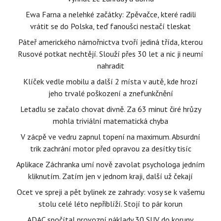
Ewa Farna a nelehké začátky: Zpěvačce, které radili
vrátit se do Polska, teď fanoušci nestačí tleskat
Páteř amerického námořnictva tvoří jediná třída, kterou
Rusové potkat nechtějí. Slouží přes 30 let a nic ji neumí
nahradit
Klíček vedle mobilu a další 2 místa v autě, kde hrozí
jeho trvalé poškození a znefunkčnění
Letadlu se začalo chovat divně. Za 63 minut čiré hrůzy
mohla triviální matematická chyba
V zácpě ve vedru zapnul topení na maximum. Absurdní
trik zachrání motor před opravou za desítky tisíc
Aplikace Záchranka umí nově zavolat psychologa jedním
kliknutím. Zatím jen v jednom kraji, další už čekají
Ocet ve spreji a pět bylinek ze zahrady: vosy se k vašemu
stolu celé léto nepřiblíží. Stojí to pár korun
ADAC spočítal provozní náklady 30 SUV do koruny.