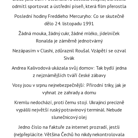
odmítl sportovat a ústřední píseň, která film přerostla
Poslední hodiny Freddieho Mercuryho: Co se skutečně
dělo 24. listopadu 1991
Žádná mouka, žádný cukr, žádné mléko, jídelníček
Ronalda je záměrně jednotvárný
Nezápasím v Clashi, zdůraznil Roušal. Vzápětí se ozval
Sivák
Andrea Kalivodová ukázala svůj domov: Tak bydlí jedna
z nejznámějších tváří české zábavy
Vosy jsou v srpnu nejnebezpečnější: Přírodní triky, jak je
vyhnat ze zahrady a domu
Kremlu nedochází, proti čemu stojí. Ukrajinci precizně
vypálili největší ruský potravinový terminál. Nebude
slunečnicový olej
Jedno číslo na faktuře za internet prozradí, jestli
(ne)přeplácíte. Většina Čechů ho nikdy nekontrolovala