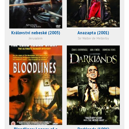
Království nebeské (2005)
Anazapta (2001)
Jerusalem
Sir Walter de Mellerby