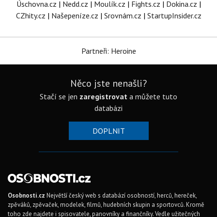
Úschovna.cz
|
Nedd.cz
|
Moulík.cz
|
Fights.cz
|
Dokina.cz
|
CZhity.cz
|
Našepeníze.cz
|
Srovnám.cz
|
StartupInsider.cz
Partneři: Heroine
Něco jste nenašli?
Stačí se jen
zaregistrovat
a můžete tuto
databázi
DOPLNIT
Osobnosti.cz
Největší český web s databází osobností, herců, hereček,
zpěváků, zpěvaček, modelek, filmů, hudebních skupin a sportovců. Kromě
toho zde najdete i spisovatele, panovníky a finančníky. Vedle užitečných