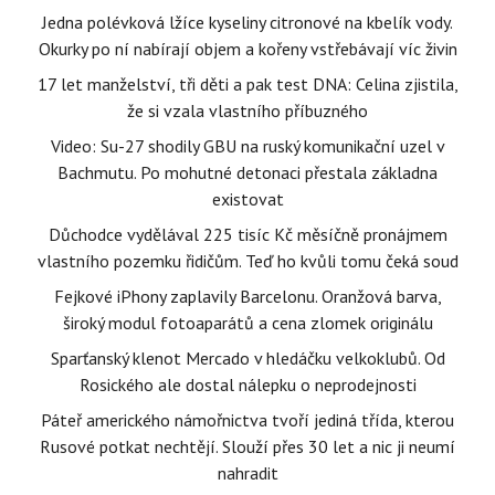
Jedna polévková lžíce kyseliny citronové na kbelík vody.
Okurky po ní nabírají objem a kořeny vstřebávají víc živin
17 let manželství, tři děti a pak test DNA: Celina zjistila,
že si vzala vlastního příbuzného
Video: Su-27 shodily GBU na ruský komunikační uzel v
Bachmutu. Po mohutné detonaci přestala základna
existovat
Důchodce vydělával 225 tisíc Kč měsíčně pronájmem
vlastního pozemku řidičům. Teď ho kvůli tomu čeká soud
Fejkové iPhony zaplavily Barcelonu. Oranžová barva,
široký modul fotoaparátů a cena zlomek originálu
Sparťanský klenot Mercado v hledáčku velkoklubů. Od
Rosického ale dostal nálepku o neprodejnosti
Páteř amerického námořnictva tvoří jediná třída, kterou
Rusové potkat nechtějí. Slouží přes 30 let a nic ji neumí
nahradit