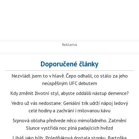
Doporučené články
Nezvládl jsem to v hlavě. Čepo odhalil, co stálo za jeho
neúspěšným UFC debutem
Kdy změnit životní styl, abyste oddálili nástup demence?
Vedro už vás nedostane: Geniální trik udrží nápoj ledový
celé hodiny a zachrání i milovanou kávu
Srpnová obloha předvede něco mimořádného. Zatmění
Slunce vystřídá noc plná padajících hvězd
Líbáš jako bůh: Poledňáková dostala stopku, Bartoška