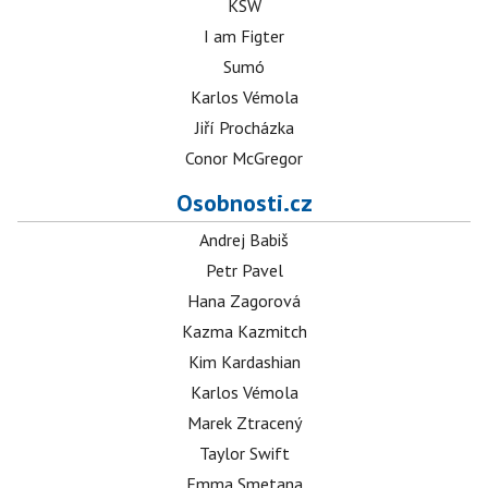
KSW
I am Figter
Sumó
Karlos Vémola
Jiří Procházka
Conor McGregor
Osobnosti.cz
Andrej Babiš
Petr Pavel
Hana Zagorová
Kazma Kazmitch
Kim Kardashian
Karlos Vémola
Marek Ztracený
Taylor Swift
Emma Smetana