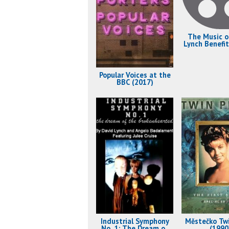
The Music o
Lynch Benefit
(2015
Popular Voices at the
BBC (2017)
Industrial Symphony
Městečko Tw
No. 1: The Dream of
(1990