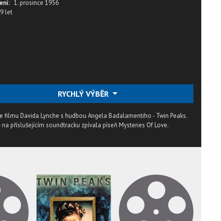
ení:
1. prosince 1956
9 let
RYCHLÝ VÝBĚR
ve filmu Davida Lynche s hudbou Angela Badalamentiho - Twin Peaks.
- na příslušejícím soundtracku zpívala píseň Mysteries Of Love.