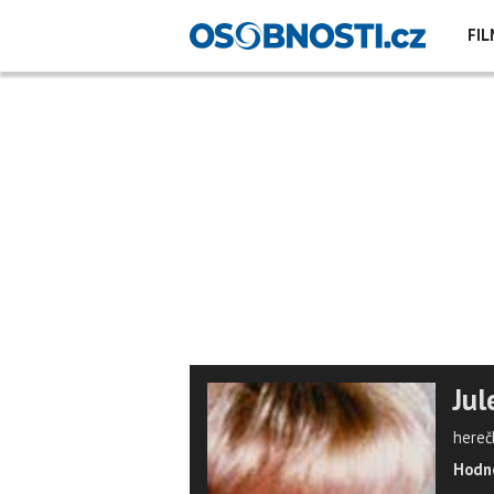
FIL
Jul
hereč
Hodno