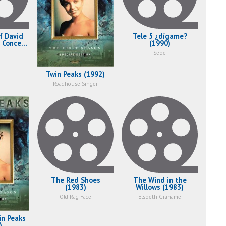
f David
Tele 5 ¿dígame?
 Concert
(1990)
)
Sebe
Twin Peaks (1992)
Roadhouse Singer
The Red Shoes
The Wind in the
(1983)
Willows (1983)
Old Rag Face
Elspeth Grahame
in Peaks
)