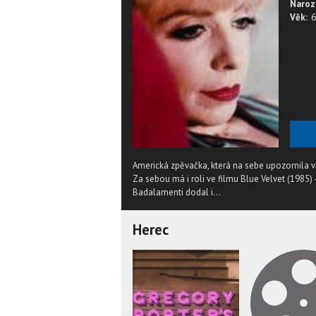
Naroz
Věk:
6
Americká zpěvačka, která na sebe upozornila 
Za sebou má i roli ve filmu Blue Velvet (1985) 
Badalamenti dodal i...
Herec