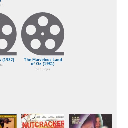
er
s (1982)
The Marvelous Land
of Oz (1981)
te
Gen. Jinjur