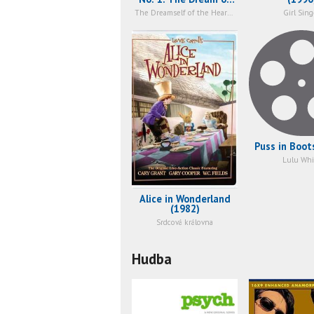
the Broken Hearted
The Dreamself of the Heartbroken Woman
Girl Sing
(1990)
Puss in Boot
Lulu Whi
Alice in Wonderland
(1982)
Srdcová královna
Hudba