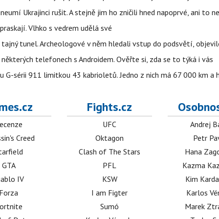
eumí Ukrajinci rušit. A stejně jim ho zničili hned napoprvé, ani to n
praskají. Vlhko s vedrem udělá své
ajný tunel. Archeologové v něm hledali vstup do podsvětí, objevi
ěkterých telefonech s Androidem. Ověřte si, zda se to týká i vás
u G-sérii 911 limitkou 43 kabrioletů. Jedno z nich má 67 000 km a
mes.cz
Fights.cz
Osobnos
ecenze
UFC
Andrej B
sin's Creed
Oktagon
Petr Pa
tarfield
Clash of The Stars
Hana Zag
GTA
PFL
Kazma Kaz
iablo IV
KSW
Kim Karda
Forza
I am Figter
Karlos V
ortnite
Sumó
Marek Ztr