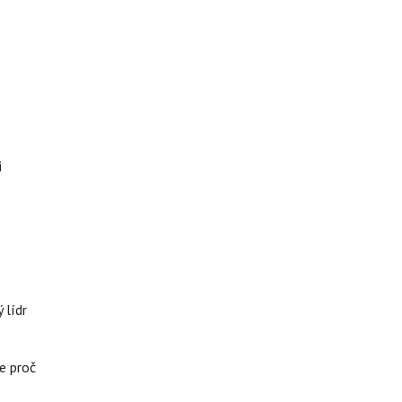
i
 lídr
e proč