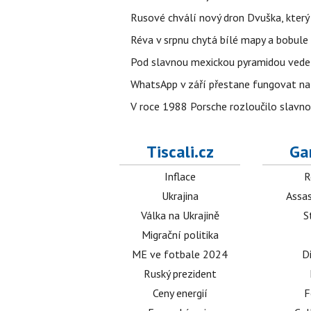
Rusové chválí nový dron Dvuška, který n
Réva v srpnu chytá bílé mapy a bobule 
Pod slavnou mexickou pyramidou vede t
WhatsApp v září přestane fungovat na n
V roce 1988 Porsche rozloučilo slavno
Tiscali.cz
Ga
Inflace
R
Ukrajina
Assas
Válka na Ukrajině
S
Migrační politika
ME ve fotbale 2024
D
Ruský prezident
Ceny energií
F