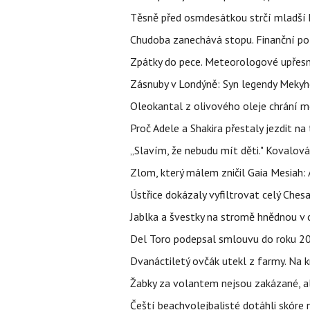
Těsně před osmdesátkou strčí mladší k
Chudoba zanechává stopu. Finanční pot
Zpátky do pece. Meteorologové upřesn
Zásnuby v Londýně: Syn legendy Mekyho
Oleokantal z olivového oleje chrání m
Proč Adele a Shakira přestaly jezdit na t
„Slavím, že nebudu mít děti." Kovalová
Zlom, který málem zničil Gaia Mesiah: 
Ústřice dokázaly vyfiltrovat celý Ches
Jablka a švestky na stromě hnědnou v c
Del Toro podepsal smlouvu do roku 203
Dvanáctiletý ovčák utekl z farmy. Na kr
Žabky za volantem nejsou zakázané, al
Čeští beachvolejbalisté dotáhli skóre