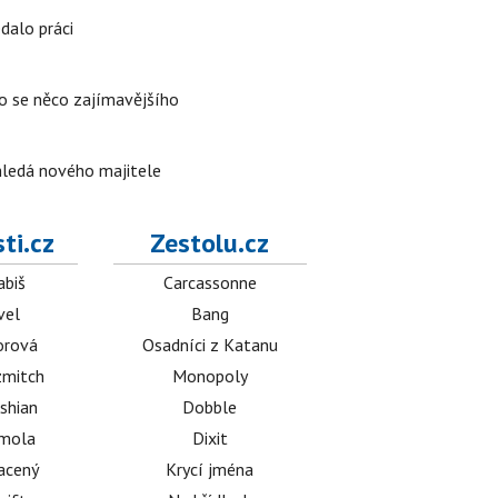
edalo práci
lo se něco zajímavějšího
 hledá nového majitele
ti.cz
Zestolu.cz
abiš
Carcassonne
vel
Bang
orová
Osadníci z Katanu
mitch
Monopoly
shian
Dobble
émola
Dixit
acený
Krycí jména