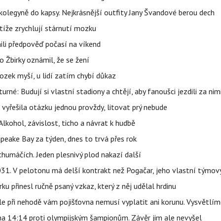
olegyně do kapsy. Nejkrásnější outfity Jany Švandové berou dech
íže zrychlují stárnutí mozku
ili předpověď počasí na víkend
 Žbirky oznámil, že se žení
ozek myší, u lidí zatím chybí důkaz
urné: Budují si vlastní stadiony a chtějí, aby fanoušci jezdili za nim
 vyřešila otázku jednou provždy, litovat prý nebude
Alkohol, závislost, ticho a návrat k hudbě
apeake Bay za týden, dnes to trvá přes rok
humáčích. Jeden plesnivý plod nakazí další
1. V pelotonu má delší kontrakt než Pogačar, jeho vlastní týmový
ku přinesl ručně psaný vzkaz, který z něj udělal hrdinu
e při nehodě vám pojišťovna nemusí vyplatit ani korunu. Vysvětlím
 na 14:14 proti olympijským šampionům. Závěr jim ale nevyšel