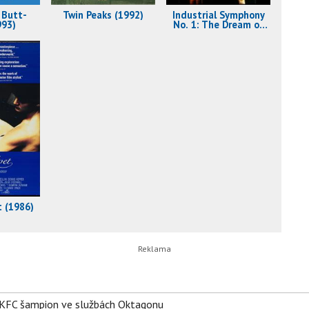
 Butt-
Twin Peaks (1992)
Industrial Symphony
993)
No. 1: The Dream of
the Broken Hearted
(1990)
 (1986)
 BKFC šampion ve službách Oktagonu