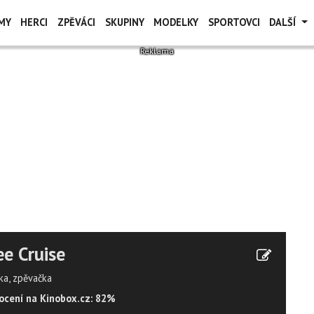
MY
HERCI
ZPĚVÁCI
SKUPINY
MODELKY
SPORTOVCI
DALŠÍ
ee Cruise
ka, zpěvačka
cení na Kinobox.cz: 82%