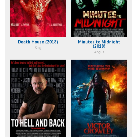
Death House (2018)
Minutes to Midnight
(2018)
Sieg
Angus