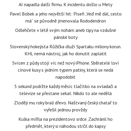
AI napadla další firmu. K incidentu došlo u Mety
Pavel Bobek a jeho největší hit: Píseň „Veď mě dál, cesto
má“ se původně jmenovala Rododendron
Odlehčete v létě svým nohám aneb tipy na vzdušné
pánské boty
Slovenský hokejista Růžička dluží Spartaku miliony korun.
KHL nemá nástroj, jak ho donutit zaplatit
Svícen z půdy stojí víc než nový iPhone. Sběratelé loví
cínové kusy s jedním typem patiny, která se nedá
napodobit
5 sekund podržte každý měsíc tlačítko na ovladači a
televize se přestane sekat. Nikdo to ale nedělá
Zloději mu roky brali dřevo. Naštvaný český chatař to
vyřešil jednou provždy
Kulka mířila na prezidentovo srdce. Zachránil ho
předmět, který si náhodou strčil do kapsy