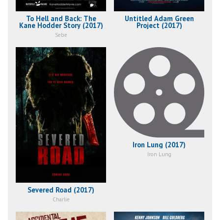
To Hell and Back: The
Untitled Adam Green
Kane Hodder Story (2017)
Project (2017)
Sebe
Iron Lung (2017)
Iron Lung
Severed Road (2017)
Charlie