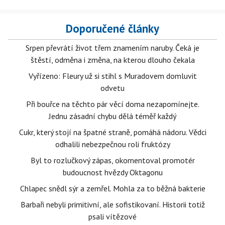
Doporučené články
Srpen převrátí život třem znamením naruby. Čeká je
štěstí, odměna i změna, na kterou dlouho čekala
Vyřízeno: Fleury už si stihl s Muradovem domluvit
odvetu
Při bouřce na těchto pár věcí doma nezapomínejte.
Jednu zásadní chybu dělá téměř každý
Cukr, který stojí na špatné straně, pomáhá nádoru. Vědci
odhalili nebezpečnou roli fruktózy
Byl to rozlučkový zápas, okomentoval promotér
budoucnost hvězdy Oktagonu
Chlapec snědl sýr a zemřel. Mohla za to běžná bakterie
Barbaři nebyli primitivní, ale sofistikovaní. Historii totiž
psali vítězové