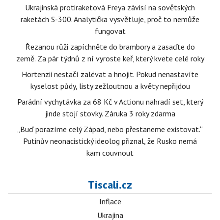
Ukrajinská protiraketová Freya závisí na sovětských
raketách S-300. Analytička vysvětluje, proč to nemůže
fungovat
Řezanou růži zapíchněte do brambory a zasaďte do
země. Za pár týdnů z ní vyroste keř, který kvete celé roky
Hortenzii nestačí zalévat a hnojit. Pokud nenastavíte
kyselost půdy, listy zežloutnou a květy nepřijdou
Parádní vychytávka za 68 Kč v Actionu nahradí set, který
jinde stojí stovky. Záruka 3 roky zdarma
„Buď porazíme celý Západ, nebo přestaneme existovat.“
Putinův neonacistický ideolog přiznal, že Rusko nemá
kam couvnout
Tiscali.cz
Inflace
Ukrajina