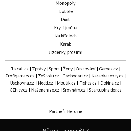
Monopoly
Dobble
Dixit
Krycí jména
Na křídlech
Karak
Jízdenky, prosím!
Tiscali.cz
|
Zprávy
|
Sport
|
Ženy
|
Cestování
|
Games.cz
|
Profigamers.cz
|
ZeStolu.cz
|
Osobnosti.cz
|
Karaoketexty.cz
|
Úschovna.cz
|
Nedd.cz
|
Moulík.cz
|
Fights.cz
|
Dokina.cz
|
CZhity.cz
|
Našepeníze.cz
|
Srovnám.cz
|
StartupInsider.cz
Partneři: Heroine
Něco jste nenašli?