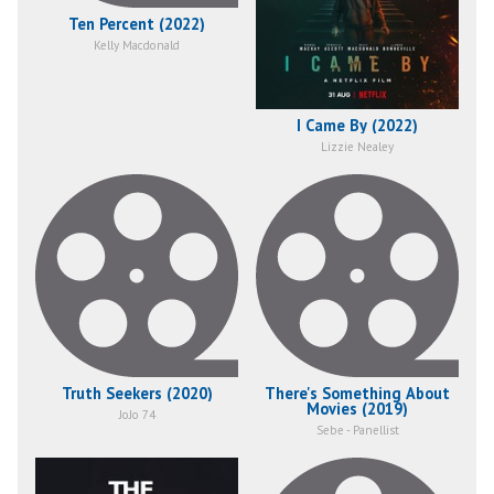
Ten Percent (2022)
Kelly Macdonald
I Came By (2022)
Lizzie Nealey
Truth Seekers (2020)
There's Something About
Movies (2019)
JoJo 74
Sebe - Panellist