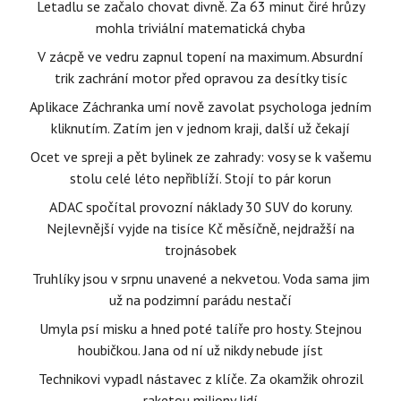
Letadlu se začalo chovat divně. Za 63 minut čiré hrůzy
mohla triviální matematická chyba
V zácpě ve vedru zapnul topení na maximum. Absurdní
trik zachrání motor před opravou za desítky tisíc
Aplikace Záchranka umí nově zavolat psychologa jedním
kliknutím. Zatím jen v jednom kraji, další už čekají
Ocet ve spreji a pět bylinek ze zahrady: vosy se k vašemu
stolu celé léto nepřiblíží. Stojí to pár korun
ADAC spočítal provozní náklady 30 SUV do koruny.
Nejlevnější vyjde na tisíce Kč měsíčně, nejdražší na
trojnásobek
Truhlíky jsou v srpnu unavené a nekvetou. Voda sama jim
už na podzimní parádu nestačí
Umyla psí misku a hned poté talíře pro hosty. Stejnou
houbičkou. Jana od ní už nikdy nebude jíst
Technikovi vypadl nástavec z klíče. Za okamžik ohrozil
raketou miliony lidí