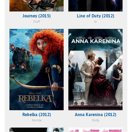
Journey (2015)
Line of Duty (2012)
Duff
Jo
Rebelka (2012)
Anna Karenina (2012)
Merida
Dolly