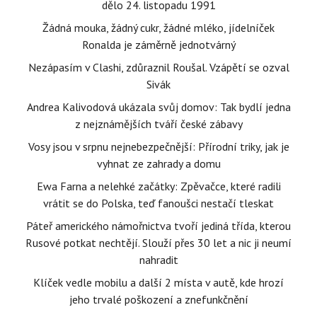
dělo 24. listopadu 1991
Žádná mouka, žádný cukr, žádné mléko, jídelníček
Ronalda je záměrně jednotvárný
Nezápasím v Clashi, zdůraznil Roušal. Vzápětí se ozval
Sivák
Andrea Kalivodová ukázala svůj domov: Tak bydlí jedna
z nejznámějších tváří české zábavy
Vosy jsou v srpnu nejnebezpečnější: Přírodní triky, jak je
vyhnat ze zahrady a domu
Ewa Farna a nelehké začátky: Zpěvačce, které radili
vrátit se do Polska, teď fanoušci nestačí tleskat
Páteř amerického námořnictva tvoří jediná třída, kterou
Rusové potkat nechtějí. Slouží přes 30 let a nic ji neumí
nahradit
Klíček vedle mobilu a další 2 místa v autě, kde hrozí
jeho trvalé poškození a znefunkčnění