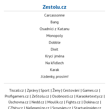
Zestolu.cz
Carcassonne
Bang
Osadníci z Katanu
Monopoly
Dobble
Dixit
Krycí jména
Na křídlech
Karak
Jízdenky, prosím!
Tiscali.cz
|
Zprávy
|
Sport
|
Ženy
|
Cestování
|
Games.cz
|
Profigamers.cz
|
ZeStolu.cz
|
Osobnosti.cz
|
Karaoketexty.cz
|
Úschovna.cz
|
Nedd.cz
|
Moulík.cz
|
Fights.cz
|
Dokina.cz
|
CZhity.cz
|
Našepeníze.cz
|
Srovnám.cz
|
StartupInsider.cz