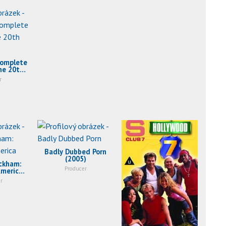
Complete
he 20th
1993)
r
Badly Dubbed Porn
(2005)
ckham:
Producer
America
)
r