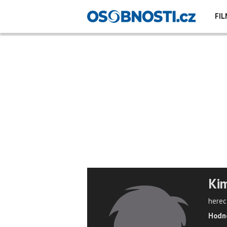
FIL
Kim
herec
Hodno