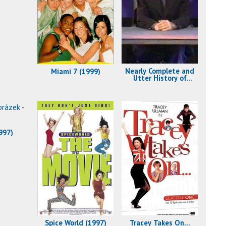
Nearly Complete and
Miami 7 (1999)
Utter History of
Everything, The
(1999)
1997)
Spice World (1997)
Tracey Takes On...