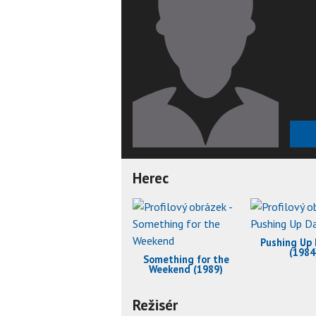
Herec
Pushing Up 
(1984
Something for the
Weekend (1989)
Režisér