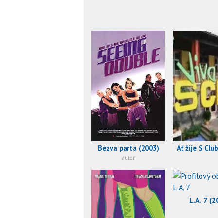
Bezva parta (2003)
Ať žije S Clu
autor
L.A. 7 (2