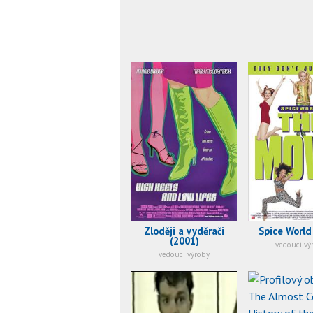
Zloději a vyděrači
Spice World
(2001)
vedoucí vý
vedoucí výroby