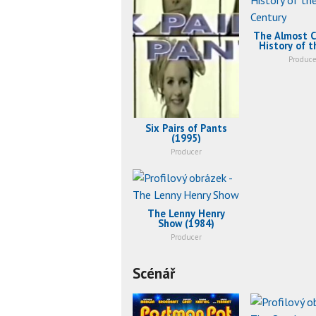
The Almost 
History of t
Century (
Produce
Six Pairs of Pants
(1995)
Producer
The Lenny Henry
Show (1984)
Producer
Scénář