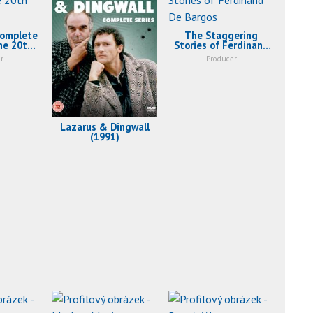
Complete
The Staggering
he 20th
Stories of Ferdinand
1993)
De Bargos (1989)
r
Producer
Lazarus & Dingwall
(1991)