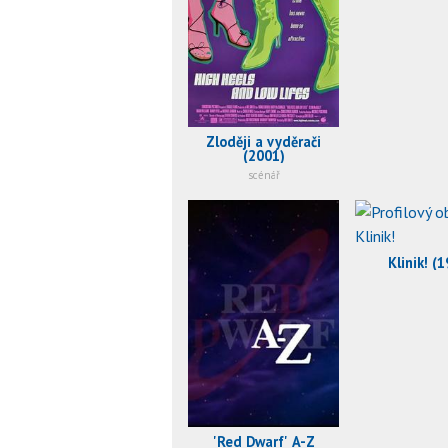
Zloději a vyděrači
(2001)
scénář
Klinik! (
'Red Dwarf' A-Z