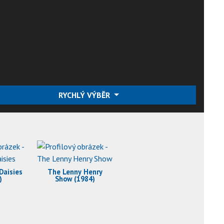
RYCHLÝ VÝBĚR
Daisies
The Lenny Henry
)
Show (1984)