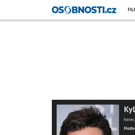
FIL
Kyl
herec,
Hodno