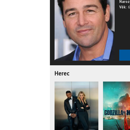
Naroz
Věk:
6
Herec