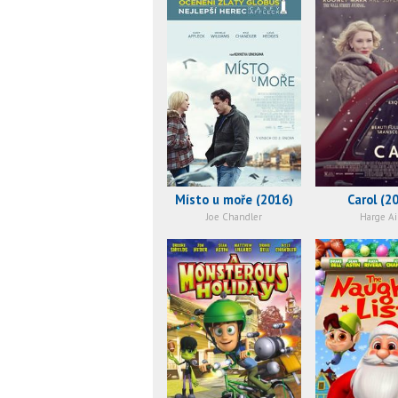
Místo u moře (2016)
Carol (2
Joe Chandler
Harge Ai