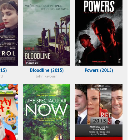
015)
Bloodline (2015)
Powers (2015)
rd
John Rayburn