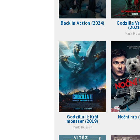
Back in Action (2024)
Godzilla Vs
(2021
Mark Russ
Godzilla II: Král
Noční hra 
monster (2019)
Mark Russell