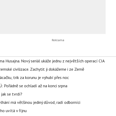
a Husajna. Nový seriál ukáže jednu z největších operací CIA
mské civilizace. Zachytit ji dokážeme i ze Země
ačku, trik za korunu je vyhubí přes noc
: Pořádně se ochladí až na konci srpna
jak se tvrdí?
elhání má většinou jediný důvod, radí odborníci
ho uvítá v říjnu