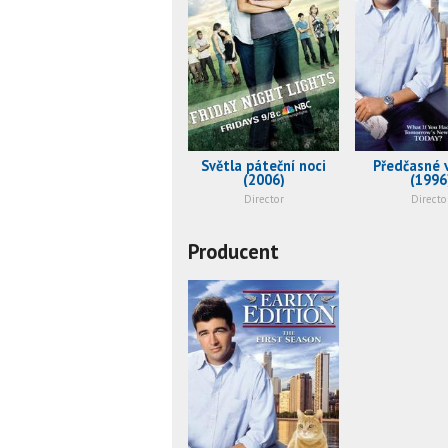
Světla páteční noci
Předčasné 
(2006)
(1996
Director
Directo
Producent