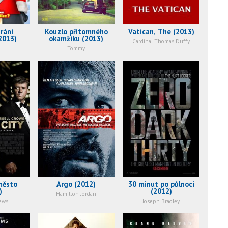
rání
Kouzlo přítomného
Vatican, The (2013)
2013)
okamžiku (2013)
Cardinal Thomas Duffy
Tommy
město
Argo (2012)
30 minut po půlnoci
)
(2012)
Hamilton Jordan
ews
Joseph Bradley