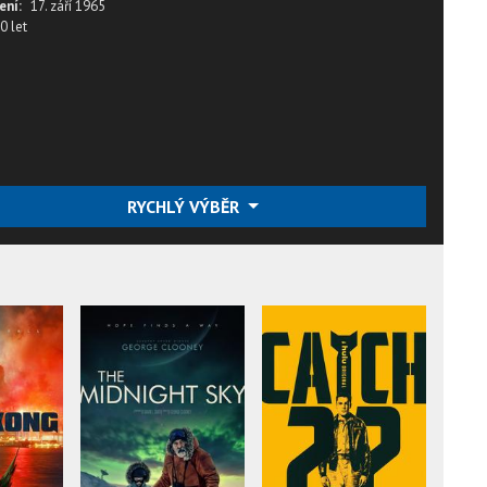
ení:
17. září 1965
0 let
RYCHLÝ VÝBĚR