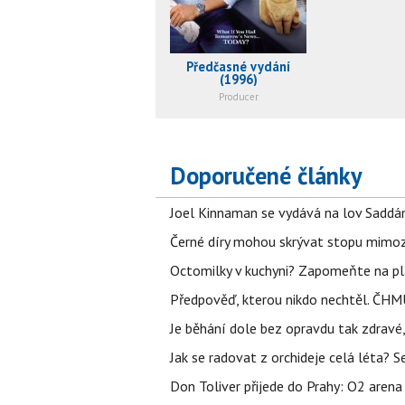
Předčasné vydání
(1996)
Producer
Doporučené články
Joel Kinnaman se vydává na lov Saddám
Černé díry mohou skrývat stopu mimoze
Octomilky v kuchyni? Zapomeňte na plác
Předpověď, kterou nikdo nechtěl. ČHMÚ
Je běhání dole bez opravdu tak zdravé, 
Jak se radovat z orchideje celá léta? S
Don Toliver přijede do Prahy: O2 arena 