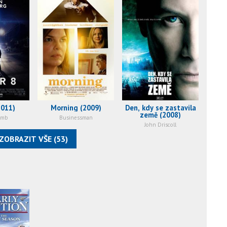
2011)
Morning (2009)
Den, kdy se zastavila
země (2008)
amb
Businessman
John Driscoll
ZOBRAZIT VŠE (53)