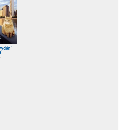
vydání
)
r