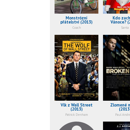
Monstrózní
Kdo zach
přátelství (2013)
Vánoce? (
Coach
Santa
Vlk z Wall Street
Zlomené 
(2013)
(2013
Patrick Denham
Paul Andr