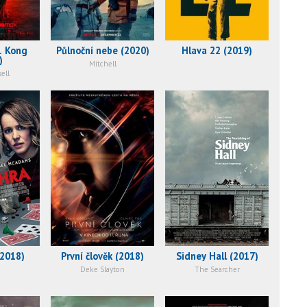
. Kong
Půlnoční nebe (2020)
Hlava 22 (2019)
)
Mitchell
ell
(2018)
První člověk (2018)
Sidney Hall (2017)
Deke Slayton
The Searcher