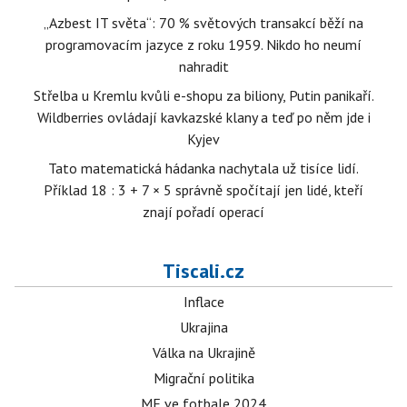
„Azbest IT světa“: 70 % světových transakcí běží na
programovacím jazyce z roku 1959. Nikdo ho neumí
nahradit
Střelba u Kremlu kvůli e-shopu za biliony, Putin panikaří.
Wildberries ovládají kavkazské klany a teď po něm jde i
Kyjev
Tato matematická hádanka nachytala už tisíce lidí.
Příklad 18 : 3 + 7 × 5 správně spočítají jen lidé, kteří
znají pořadí operací
Tiscali.cz
Inflace
Ukrajina
Válka na Ukrajině
Migrační politika
ME ve fotbale 2024