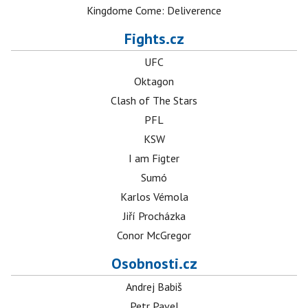
Kingdome Come: Deliverence
Fights.cz
UFC
Oktagon
Clash of The Stars
PFL
KSW
I am Figter
Sumó
Karlos Vémola
Jiří Procházka
Conor McGregor
Osobnosti.cz
Andrej Babiš
Petr Pavel