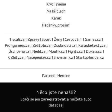
Krycí jména
Na křídlech
Karak
Jízdenky, prosím!
Tiscali.cz
|
Zprávy
|
Sport
|
Ženy
|
Cestování
|
Games.cz
|
Profigamers.cz
|
ZeStolu.cz
|
Osobnosti.cz
|
Karaoketexty.cz
|
Úschovna.cz
|
Nedd.cz
|
Moulík.cz
|
Fights.cz
|
Dokina.cz
|
CZhity.cz
|
Našepeníze.cz
|
Srovnám.cz
|
StartupInsider.cz
Partneři: Heroine
Něco jste nenašli?
Stačí se jen
zaregistrovat
a můžete tuto
databázi