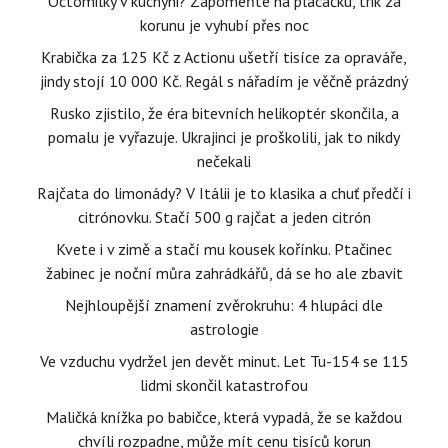
Octomilky v kuchyni? Zapomeňte na plácačku, trik za
korunu je vyhubí přes noc
Krabička za 125 Kč z Actionu ušetří tisíce za opraváře,
jindy stojí 10 000 Kč. Regál s nářadím je věčně prázdný
Rusko zjistilo, že éra bitevních helikoptér skončila, a
pomalu je vyřazuje. Ukrajinci je proškolili, jak to nikdy
nečekali
Rajčata do limonády? V Itálii je to klasika a chuť předčí i
citrónovku. Stačí 500 g rajčat a jeden citrón
Kvete i v zimě a stačí mu kousek kořínku. Ptačinec
žabinec je noční můra zahrádkářů, dá se ho ale zbavit
Nejhloupější znamení zvěrokruhu: 4 hlupáci dle
astrologie
Ve vzduchu vydržel jen devět minut. Let Tu-154 se 115
lidmi skončil katastrofou
Maličká knížka po babičce, která vypadá, že se každou
chvíli rozpadne, může mít cenu tisíců korun