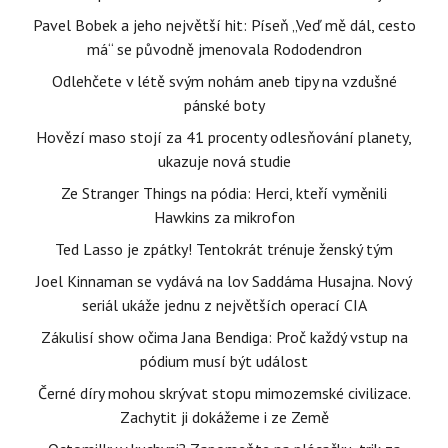
Pavel Bobek a jeho největší hit: Píseň „Veď mě dál, cesto
má“ se původně jmenovala Rododendron
Odlehčete v létě svým nohám aneb tipy na vzdušné
pánské boty
Hovězí maso stojí za 41 procenty odlesňování planety,
ukazuje nová studie
Ze Stranger Things na pódia: Herci, kteří vyměnili
Hawkins za mikrofon
Ted Lasso je zpátky! Tentokrát trénuje ženský tým
Joel Kinnaman se vydává na lov Saddáma Husajna. Nový
seriál ukáže jednu z největších operací CIA
Zákulisí show očima Jana Bendiga: Proč každý vstup na
pódium musí být událost
Černé díry mohou skrývat stopu mimozemské civilizace.
Zachytit ji dokážeme i ze Země