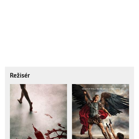
Režisér