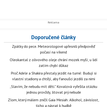
Doporučené články
Zpátky do pece. Meteorologové upřesnili předpověď
počasí na víkend
Oleokantal z olivového oleje chrání mozek myší, u lidí
zatím chybí důkaz
Proč Adele a Shakira přestaly jezdit na turné: Budují si
vlastní stadiony a chtějí, aby fanoušci jezdili za nimi
„Slavím, že nebudu mít děti." Kovalová vyřešila otázku
jednou provždy, litovat prý nebude
Zlom, který málem zničil Gaia Mesiah: Alkohol, závislost,
ticho a návrat k hudbě