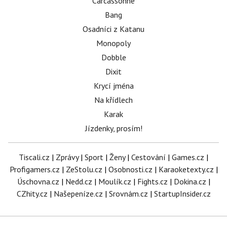
Carcassonne
Bang
Osadníci z Katanu
Monopoly
Dobble
Dixit
Krycí jména
Na křídlech
Karak
Jízdenky, prosím!
Tiscali.cz
|
Zprávy
|
Sport
|
Ženy
|
Cestování
|
Games.cz
|
Profigamers.cz
|
ZeStolu.cz
|
Osobnosti.cz
|
Karaoketexty.cz
|
Úschovna.cz
|
Nedd.cz
|
Moulík.cz
|
Fights.cz
|
Dokina.cz
|
CZhity.cz
|
Našepeníze.cz
|
Srovnám.cz
|
StartupInsider.cz