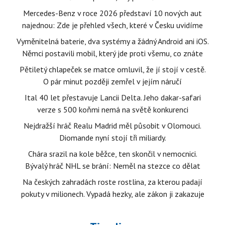
Mercedes-Benz v roce 2026 představí 10 nových aut
najednou: Zde je přehled všech, které v Česku uvidíme
Vyměnitelná baterie, dva systémy a žádný Android ani iOS.
Němci postavili mobil, který jde proti všemu, co znáte
Pětiletý chlapeček se matce omluvil, že jí stojí v cestě.
O pár minut později zemřel v jejím náručí
Ital 40 let přestavuje Lancii Delta. Jeho dakar-safari
verze s 500 koňmi nemá na světě konkurenci
Nejdražší hráč Realu Madrid měl působit v Olomouci.
Diomande nyní stojí tři miliardy.
Chára srazil na kole běžce, ten skončil v nemocnici.
Bývalý hráč NHL se brání: Neměl na stezce co dělat
Na českých zahradách roste rostlina, za kterou padají
pokuty v milionech. Vypadá hezky, ale zákon ji zakazuje