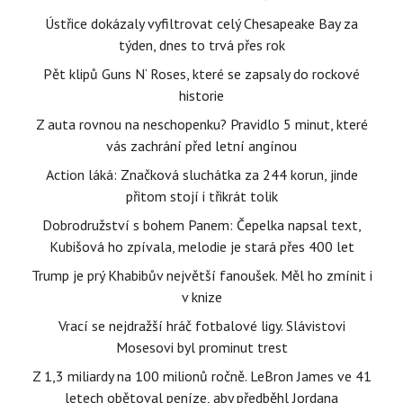
Ústřice dokázaly vyfiltrovat celý Chesapeake Bay za
týden, dnes to trvá přes rok
Pět klipů Guns N‘ Roses, které se zapsaly do rockové
historie
Z auta rovnou na neschopenku? Pravidlo 5 minut, které
vás zachrání před letní angínou
Action láká: Značková sluchátka za 244 korun, jinde
přitom stojí i třikrát tolik
Dobrodružství s bohem Panem: Čepelka napsal text,
Kubišová ho zpívala, melodie je stará přes 400 let
Trump je prý Khabibův největší fanoušek. Měl ho zmínit i
v knize
Vrací se nejdražší hráč fotbalové ligy. Slávistovi
Mosesovi byl prominut trest
Z 1,3 miliardy na 100 milionů ročně. LeBron James ve 41
letech obětoval peníze, aby předběhl Jordana