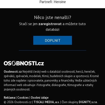
Partneři: Heroine
Něco jste nenašli?
Stačí se jen
zaregistrovat
a můžete tuto
databázi
DOPLNIT
Osobnosti.cz
Největší český web s databází osobností, herců, hereček,
zpěváků, zpěvaček, modelek, filmů, hudebních skupin a sportovců. Kromě
toho zde najdete i spisovatele, panovníky a finančníky. Vedle užitečných
informací web obsahuje i fotografie, diskografie, filmografie a vztahy
známých osobností.
Reklama
|
Cookies
|
Osobní údaje
© 2026 Osobnosti.cz |
TISCALI MEDIA, a.s.
| Člen skupiny
DIGNITY, s.r.o.