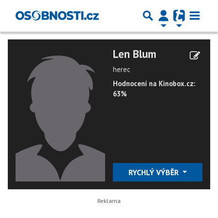
Len Blum
herec
Hodnocení na Kinobox.cz:
63%
RYCHLÝ VÝBĚR