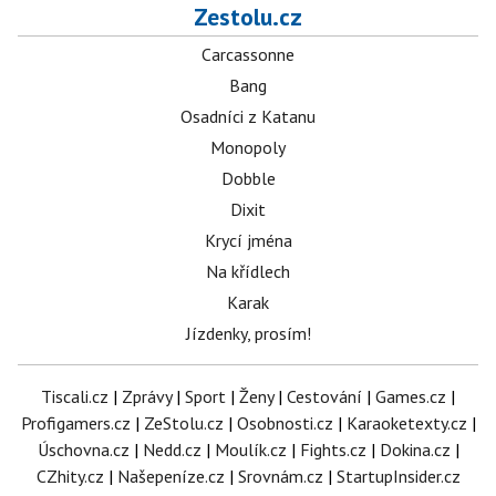
Zestolu.cz
Carcassonne
Bang
Osadníci z Katanu
Monopoly
Dobble
Dixit
Krycí jména
Na křídlech
Karak
Jízdenky, prosím!
Tiscali.cz
|
Zprávy
|
Sport
|
Ženy
|
Cestování
|
Games.cz
|
Profigamers.cz
|
ZeStolu.cz
|
Osobnosti.cz
|
Karaoketexty.cz
|
Úschovna.cz
|
Nedd.cz
|
Moulík.cz
|
Fights.cz
|
Dokina.cz
|
CZhity.cz
|
Našepeníze.cz
|
Srovnám.cz
|
StartupInsider.cz