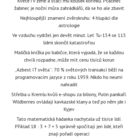
Kvete i v zimě a stačí mu kousek kořínku. Ptačinec
žabinec je noční můra zahrádkářů, dá se ho ale zbavit
Nejhloupější znamení zvěrokruhu: 4 hlupáci dle
astrologie
Ve vzduchu vydržel jen devět minut. Let Tu-154 se 115
lidmi skončil katastrofou
Maličká knížka po babičce, která vypadá, že se každou
chvíli rozpadne, může mít cenu tisíců korun
„Azbest IT světa“: 70 % světových transakcí běží na
programovacím jazyce z roku 1959. Nikdo ho neumí
nahradit
Střelba u Kremlu kvůli e-shopu za biliony, Putin panikaří.
Wildberries ovládají kavkazské klany a teď po něm jde i
Kyjev
Tato matematická hádanka nachytala už tisíce lidí.
Příklad 18 : 3 + 7 × 5 správně spočítají jen lidé, kteří
znají pořadí operací