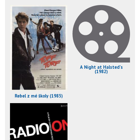
A Night at Halsted's
(1982)
Rebel z mé školy (1985)