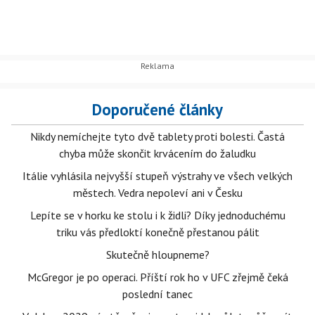
Doporučené články
Nikdy nemíchejte tyto dvě tablety proti bolesti. Častá
chyba může skončit krvácením do žaludku
Itálie vyhlásila nejvyšší stupeň výstrahy ve všech velkých
městech. Vedra nepoleví ani v Česku
Lepíte se v horku ke stolu i k židli? Díky jednoduchému
triku vás předloktí konečně přestanou pálit
Skutečně hloupneme?
McGregor je po operaci. Příští rok ho v UFC zřejmě čeká
poslední tanec