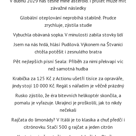
V dubnu 2029 nás těsně mine asteroid. I průlet může mít
závažné následky
Globální oteplování neprobíhá stabilně. Prudce
zrychluje, zjistila studie
Vybuchla obávaná sopka. V minulosti zabila stovky lidí
Jsem na nás hrdá, hlásí Pudilová. Výkonem na Štvanici
chtěla potěšit i zesnulého bratra
Pět nejlepších písní Seala: Příběh za nimi překvapí víc
než samotná hudba
Krabička za 125 Kč z Actionu ušetří tisíce za opraváře,
jindy stojí 10 000 Kč. Regál s nářadím je věčně prázdný
Rusko zjistilo, že éra bitevních helikoptér skončila, a
pomalu je vyřazuje. Ukrajinci je proškolili, jak to nikdy
nečekali
Rajčata do limonády? V Itálii je to klasika a chuť předčí i
citrónovku. Stačí 500 g rajčat a jeden citrón