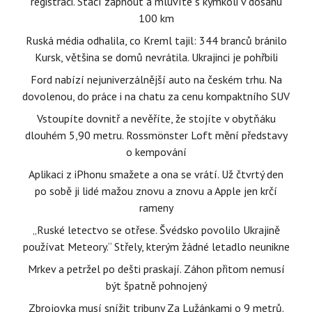
registraci. Stačí zapnout a mluvíte s kýmkoli v dosahu
100 km
Ruská média odhalila, co Kreml tajil: 344 branců bránilo
Kursk, většina se domů nevrátila. Ukrajinci je pohřbili
Ford nabízí nejuniverzálnější auto na českém trhu. Na
dovolenou, do práce i na chatu za cenu kompaktního SUV
Vstoupíte dovnitř a nevěříte, že stojíte v obytňáku
dlouhém 5,90 metru. Rossmönster Loft mění představy
o kempování
Aplikaci z iPhonu smažete a ona se vrátí. Už čtvrtý den
po sobě ji lidé mažou znovu a znovu a Apple jen krčí
rameny
„Ruské letectvo se otřese. Švédsko povolilo Ukrajině
používat Meteory.“ Střely, kterým žádné letadlo neunikne
Mrkev a petržel po dešti praskají. Záhon přitom nemusí
být špatně pohnojený
Zbrojovka musí snížit tribuny Za Lužánkami o 9 metrů.