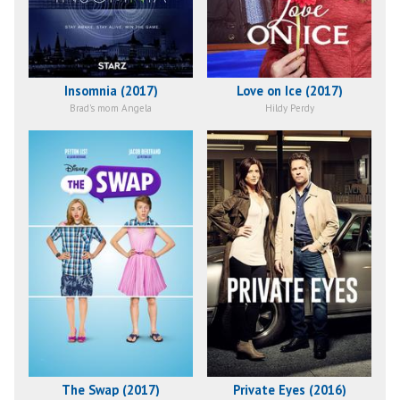
Insomnia (2017)
Love on Ice (2017)
Brad's mom Angela
Hildy Perdy
The Swap (2017)
Private Eyes (2016)