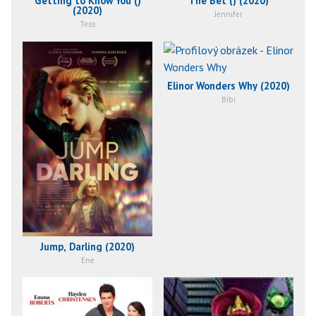
Getting to Know You ()
The Bet () (2020)
(2020)
Jennifer
Tess
Elinor Wonders Why (2020)
Bibi
Jump, Darling (2020)
Ene