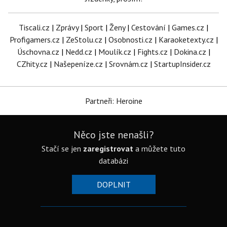
Tiscali.cz
|
Zprávy
|
Sport
|
Ženy
|
Cestování
|
Games.cz
|
Profigamers.cz
|
ZeStolu.cz
|
Osobnosti.cz
|
Karaoketexty.cz
|
Úschovna.cz
|
Nedd.cz
|
Moulík.cz
|
Fights.cz
|
Dokina.cz
|
CZhity.cz
|
Našepeníze.cz
|
Srovnám.cz
|
StartupInsider.cz
Partneři: Heroine
Něco jste nenašli?
Stačí se jen
zaregistrovat
a můžete tuto
databázi
DOPLNIT