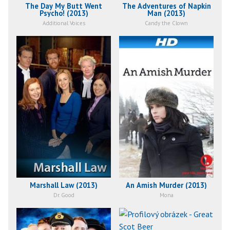
The Day My Butt Went
The Adventures of Napkin
Psycho! (2013)
Man (2013)
Additional Voices
Candy the Clown
Marshall Law (2013)
An Amish Murder (2013)
Dr. Good
Mona