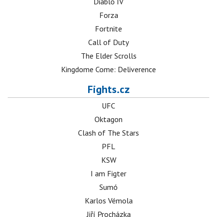
Diablo IV
Forza
Fortnite
Call of Duty
The Elder Scrolls
Kingdome Come: Deliverence
Fights.cz
UFC
Oktagon
Clash of The Stars
PFL
KSW
I am Figter
Sumó
Karlos Vémola
Jiří Procházka