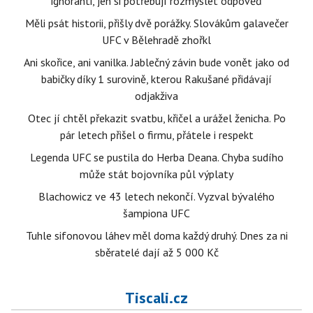
ignoranti, jen si potřebují rozmyslet odpověď
Měli psát historii, přišly dvě porážky. Slovákům galavečer
UFC v Bělehradě zhořkl
Ani skořice, ani vanilka. Jablečný závin bude vonět jako od
babičky díky 1 surovině, kterou Rakušané přidávají
odjakživa
Otec jí chtěl překazit svatbu, křičel a urážel ženicha. Po
pár letech přišel o firmu, přátele i respekt
Legenda UFC se pustila do Herba Deana. Chyba sudího
může stát bojovníka půl výplaty
Blachowicz ve 43 letech nekončí. Vyzval bývalého
šampiona UFC
Tuhle sifonovou láhev měl doma každý druhý. Dnes za ni
sběratelé dají až 5 000 Kč
Tiscali.cz