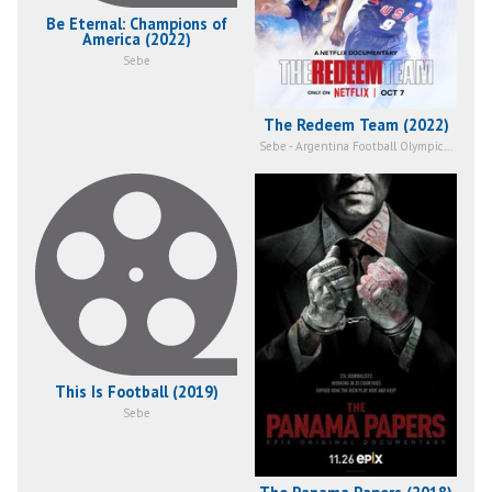
Be Eternal: Champions of
America (2022)
Sebe
The Redeem Team (2022)
Sebe - Argentina Football Olympic Team Player
This Is Football (2019)
Sebe