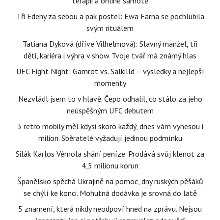
terapii a online samotě
Tři Edeny za sebou a pak postel: Ewa Farna se pochlubila
svým rituálem
Tatiana Dyková (dříve Vilhelmová): Slavný manžel, tři
děti, kariéra i výhra v show Tvoje tvář má známý hlas
UFC Fight Night: Gamrot vs. Salkilld – výsledky a nejlepší
momenty
Nezvládl jsem to v hlavě. Čepo odhalil, co stálo za jeho
neúspěšným UFC debutem
3 retro mobily měl kdysi skoro každý, dnes vám vynesou i
milion. Sběratelé vyžadují jedinou podmínku
Silák Karlos Vémola shání peníze. Prodává svůj klenot za
4,5 milionu korun
Španělsko spěchá Ukrajině na pomoc, dny ruských pěšáků
se chýlí ke konci. Mohutná dodávka je srovná do latě
5 znamení, která nikdy neodpoví hned na zprávu. Nejsou