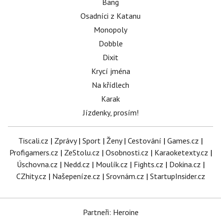
Bang
Osadníci z Katanu
Monopoly
Dobble
Dixit
Krycí jména
Na křídlech
Karak
Jízdenky, prosím!
Tiscali.cz
|
Zprávy
|
Sport
|
Ženy
|
Cestování
|
Games.cz
|
Profigamers.cz
|
ZeStolu.cz
|
Osobnosti.cz
|
Karaoketexty.cz
|
Úschovna.cz
|
Nedd.cz
|
Moulík.cz
|
Fights.cz
|
Dokina.cz
|
CZhity.cz
|
Našepeníze.cz
|
Srovnám.cz
|
StartupInsider.cz
Partneři: Heroine