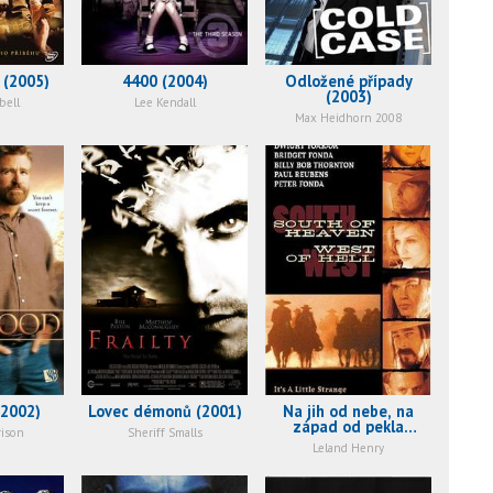
 (2005)
4400 (2004)
Odložené případy
(2003)
bell
Lee Kendall
Max Heidhorn 2008
(2002)
Lovec démonů (2001)
Na jih od nebe, na
západ od pekla
rison
Sheriff Smalls
(2000)
Leland Henry