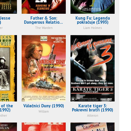
Jesse
Father & Son:
Kung Fu: Legenda
)
Dangerous Relations
pokračuje (1993)
(1993)
er
The Warden
Liam Holmes
 of the
Válečníci Duny (1990)
Karate tiger 3:
(1992)
Pokrevní bratři (1990)
William
other
Atteron