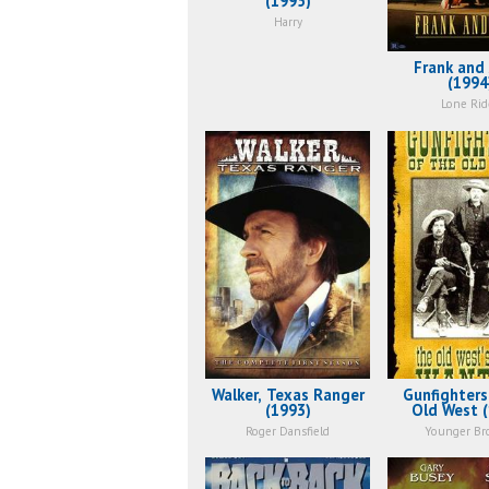
(1995)
Harry
Frank and 
(1994
Lone Rid
Walker, Texas Ranger
Gunfighters
(1993)
Old West 
Roger Dansfield
Younger Br