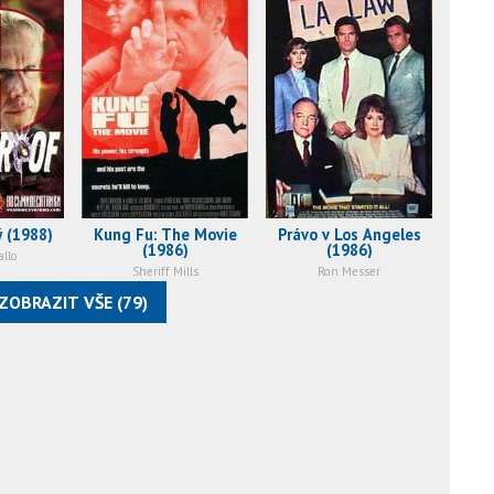
 (1988)
Kung Fu: The Movie
Právo v Los Angeles
(1986)
(1986)
allo
Sheriff Mills
Ron Messer
ZOBRAZIT VŠE (79)