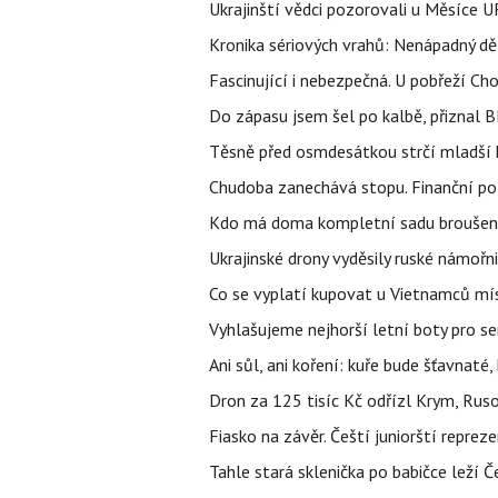
Ukrajinští vědci pozorovali u Měsíce U
Kronika sériových vrahů: Nenápadný děln
Fascinující i nebezpečná. U pobřeží Ch
Do zápasu jsem šel po kalbě, přiznal
Těsně před osmdesátkou strčí mladší k
Chudoba zanechává stopu. Finanční pot
Kdo má doma kompletní sadu broušenýc
Ukrajinské drony vyděsily ruské námořni
Co se vyplatí kupovat u Vietnamců mís
Vyhlašujeme nejhorší letní boty pro sen
Ani sůl, ani koření: kuře bude šťavnaté
Dron za 125 tisíc Kč odřízl Krym, Rus
Fiasko na závěr. Čeští juniorští reprez
Tahle stará sklenička po babičce leží 