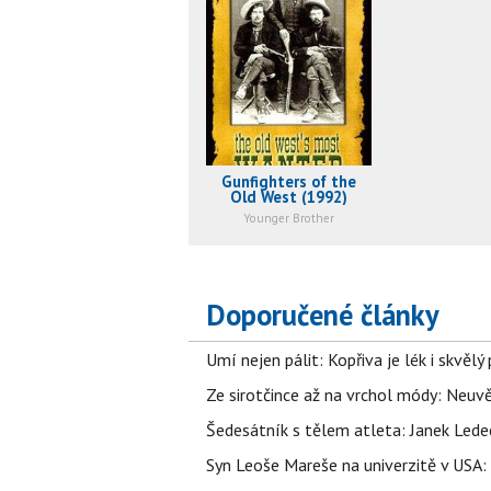
Gunfighters of the
Old West (1992)
Younger Brother
Doporučené články
Umí nejen pálit: Kopřiva je lék i skvěl
Ze sirotčince až na vrchol módy: Neuvě
Šedesátník s tělem atleta: Janek Ledec
Syn Leoše Mareše na univerzitě v USA: 