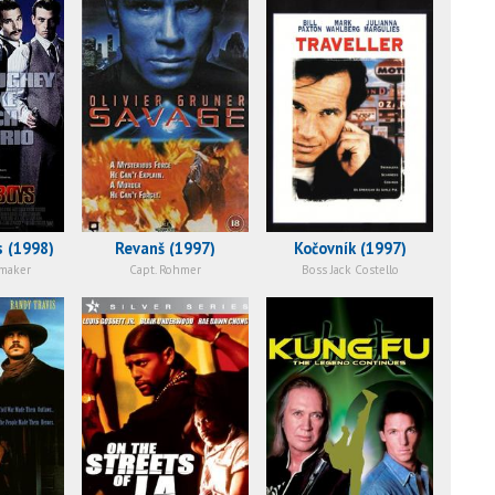
 (1998)
Revanš (1997)
Kočovník (1997)
maker
Capt. Rohmer
Boss Jack Costello