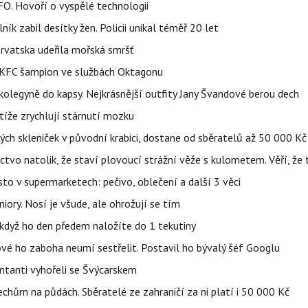
FO. Hovoří o vyspělé technologii
ík zabil desítky žen. Policii unikal téměř 20 let
orvatska udeřila mořská smršť
 BKFC šampion ve službách Oktagonu
olegyně do kapsy. Nejkrásnější outfity Jany Švandové berou dech
íže zrychlují stárnutí mozku
h skleniček v původní krabici, dostane od sběratelů až 50 000 Kč
ctvo natolik, že staví plovoucí strážní věže s kulometem. Věří, že 
to v supermarketech: pečivo, oblečení a další 3 věci
iory. Nosí je všude, ale ohrožují se tím
, když ho den předem naložíte do 1 tekutiny
ové ho zaboha neumí sestřelit. Postavil ho bývalý šéf Googlu
entanti vyhořeli se Švýcarskem
Čechům na půdách. Sběratelé ze zahraničí za ni platí i 50 000 Kč