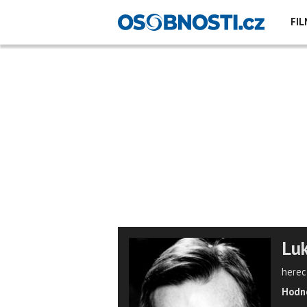
FIL
Lu
herec
Hodno