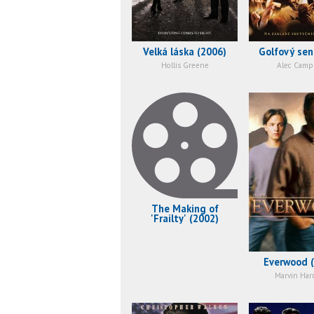
Velká láska (2006)
Golfový sen
Hollis Greene
Alec Camp
The Making of
'Frailty' (2002)
Everwood 
Marvin Har