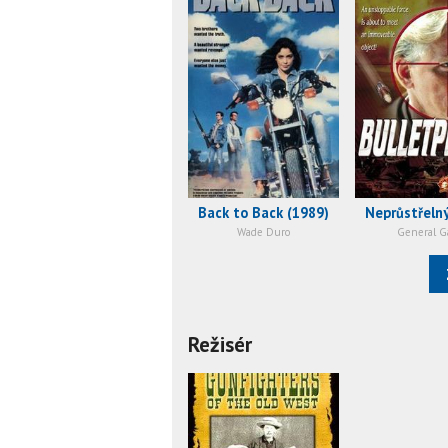
Back to Back (1989)
Neprůstřelný
Wade Duro
General G
Režisér