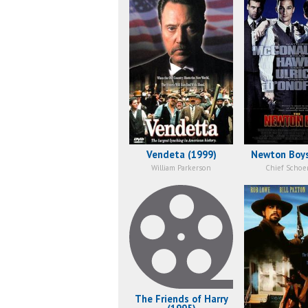
Vendeta (1999)
Newton Boys
William Parkerson
Chief Schoe
The Friends of Harry