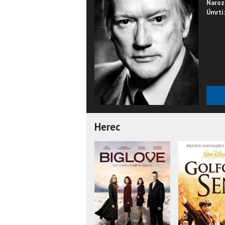
Naroz
Úmrtí:
Herec