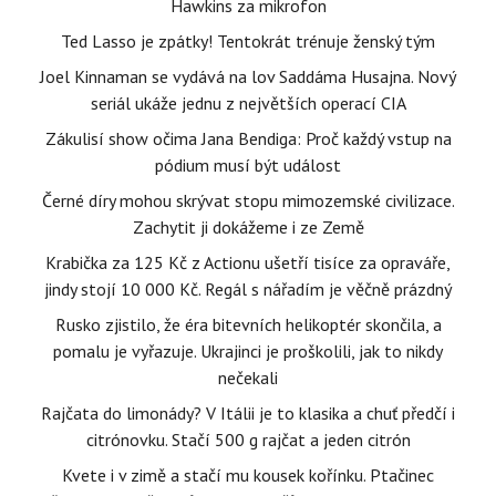
Hawkins za mikrofon
Ted Lasso je zpátky! Tentokrát trénuje ženský tým
Joel Kinnaman se vydává na lov Saddáma Husajna. Nový
seriál ukáže jednu z největších operací CIA
Zákulisí show očima Jana Bendiga: Proč každý vstup na
pódium musí být událost
Černé díry mohou skrývat stopu mimozemské civilizace.
Zachytit ji dokážeme i ze Země
Krabička za 125 Kč z Actionu ušetří tisíce za opraváře,
jindy stojí 10 000 Kč. Regál s nářadím je věčně prázdný
Rusko zjistilo, že éra bitevních helikoptér skončila, a
pomalu je vyřazuje. Ukrajinci je proškolili, jak to nikdy
nečekali
Rajčata do limonády? V Itálii je to klasika a chuť předčí i
citrónovku. Stačí 500 g rajčat a jeden citrón
Kvete i v zimě a stačí mu kousek kořínku. Ptačinec