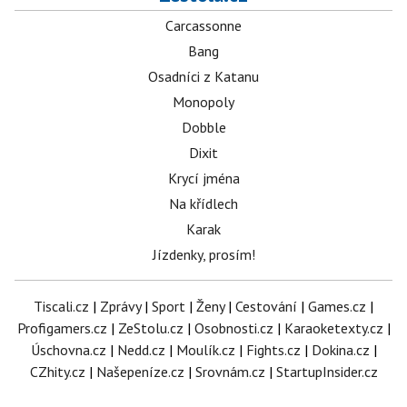
Carcassonne
Bang
Osadníci z Katanu
Monopoly
Dobble
Dixit
Krycí jména
Na křídlech
Karak
Jízdenky, prosím!
Tiscali.cz
|
Zprávy
|
Sport
|
Ženy
|
Cestování
|
Games.cz
|
Profigamers.cz
|
ZeStolu.cz
|
Osobnosti.cz
|
Karaoketexty.cz
|
Úschovna.cz
|
Nedd.cz
|
Moulík.cz
|
Fights.cz
|
Dokina.cz
|
CZhity.cz
|
Našepeníze.cz
|
Srovnám.cz
|
StartupInsider.cz