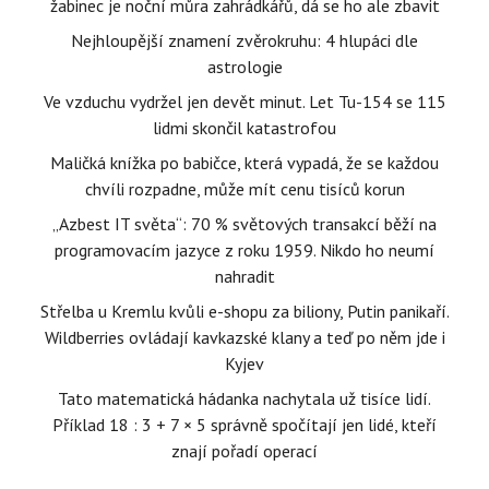
žabinec je noční můra zahrádkářů, dá se ho ale zbavit
Nejhloupější znamení zvěrokruhu: 4 hlupáci dle
astrologie
Ve vzduchu vydržel jen devět minut. Let Tu-154 se 115
lidmi skončil katastrofou
Maličká knížka po babičce, která vypadá, že se každou
chvíli rozpadne, může mít cenu tisíců korun
„Azbest IT světa“: 70 % světových transakcí běží na
programovacím jazyce z roku 1959. Nikdo ho neumí
nahradit
Střelba u Kremlu kvůli e-shopu za biliony, Putin panikaří.
Wildberries ovládají kavkazské klany a teď po něm jde i
Kyjev
Tato matematická hádanka nachytala už tisíce lidí.
Příklad 18 : 3 + 7 × 5 správně spočítají jen lidé, kteří
znají pořadí operací