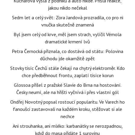
Kuchařová vyšla z podniku a auto nikde. Přišla reakce,
jakou nikdo nečekal
Sedm let a celý svět: Zora Jandová prozradila, co pro ni
vnučka skutečně znamená
Byl jsem celý od krve, měl jsem strach, vylíčil Vémola
dramatické krmení lvů
Petra Černocká přiznala, co dostává od státu: Polovina
důchodu jde okamžitě zpět
Stovky tisíc Čechů stále čekají na chytrý elektroměr. Kdo
chce předběhnout frontu, zaplatí tisíce korun
Glossoa přišel z pražské Slavie do Brna na hostování.
Česky neumí, ale na hřišti vyčnívá i přes vlastní gól
Ondřej Novotný popsal rostoucí popularitu. Ve Varech ho
fanoušci zastavovali na každém kroku, stěžovat si ale
nechce
Ani strouhanka, ani mléko: karbanátky se nerozpadnou,
když do masa přidáte 1 surovinu