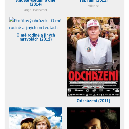
Andělé všedního dne
Tak fajn (2012)
(2014)
Milan st.
angel Hachamel
O mé rodině a jiných
mrtvolách (2011)
Odcházení (2011)