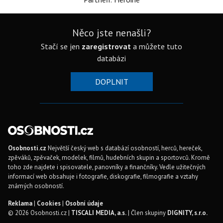
Něco jste nenašli?
Stačí se jen
zaregistrovat
a můžete tuto
databázi
DOPLNIT
Osobnosti.cz
Největší český web s databází osobností, herců, hereček,
zpěváků, zpěvaček, modelek, filmů, hudebních skupin a sportovců. Kromě
toho zde najdete i spisovatele, panovníky a finančníky. Vedle užitečných
informací web obsahuje i fotografie, diskografie, filmografie a vztahy
známých osobností.
Reklama
|
Cookies
|
Osobní údaje
© 2026 Osobnosti.cz |
TISCALI MEDIA, a.s.
| Člen skupiny
DIGNITY, s.r.o.