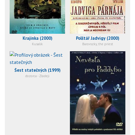
Krajinka (2000)
Polštář Jadvigy (2000)
Kusalik
Barovszky, the priest
Šest statečných (1999)
dozorca - Zlodeji