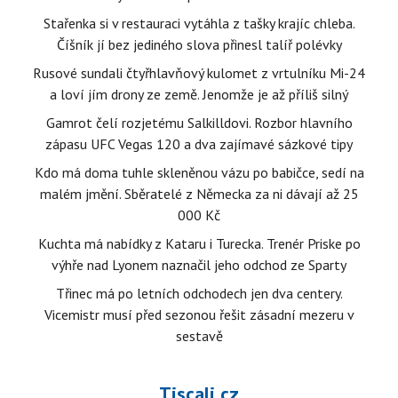
Stařenka si v restauraci vytáhla z tašky krajíc chleba.
Číšník jí bez jediného slova přinesl talíř polévky
Rusové sundali čtyřhlavňový kulomet z vrtulníku Mi-24
a loví jím drony ze země. Jenomže je až příliš silný
Gamrot čelí rozjetému Salkilldovi. Rozbor hlavního
zápasu UFC Vegas 120 a dva zajímavé sázkové tipy
Kdo má doma tuhle skleněnou vázu po babičce, sedí na
malém jmění. Sběratelé z Německa za ni dávají až 25
000 Kč
Kuchta má nabídky z Kataru i Turecka. Trenér Priske po
výhře nad Lyonem naznačil jeho odchod ze Sparty
Třinec má po letních odchodech jen dva centery.
Vicemistr musí před sezonou řešit zásadní mezeru v
sestavě
Tiscali.cz