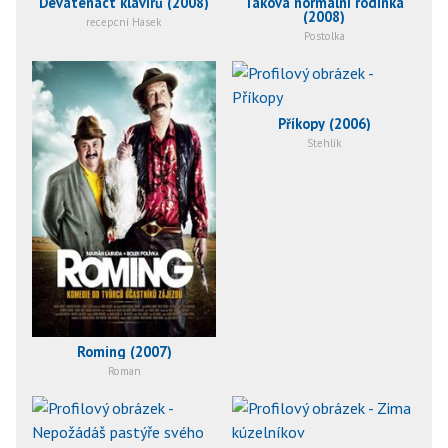
Devatenáct klavírů (2008)
Taková normální rodinka
(2008)
recepcní Hasek
Postolka
Příkopy (2006)
Stehlík
Roming (2007)
Roman