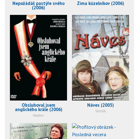
Nepožádáš pastýře svého
Zima kúzelníkov (2006)
(2006)
Obsluhoval jsem
Náves (2005)
anglického krále (2006)
Stehlík
Walden