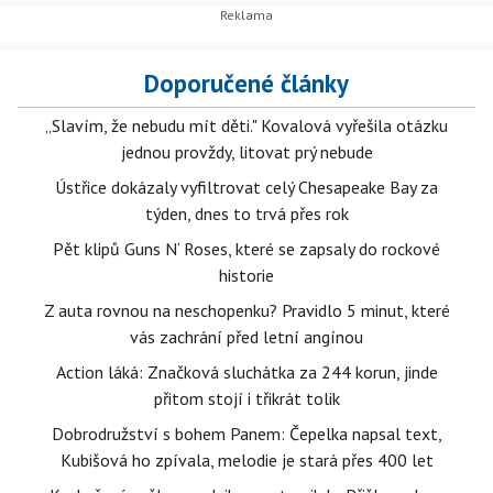
Doporučené články
„Slavím, že nebudu mít děti." Kovalová vyřešila otázku
jednou provždy, litovat prý nebude
Ústřice dokázaly vyfiltrovat celý Chesapeake Bay za
týden, dnes to trvá přes rok
Pět klipů Guns N‘ Roses, které se zapsaly do rockové
historie
Z auta rovnou na neschopenku? Pravidlo 5 minut, které
vás zachrání před letní angínou
Action láká: Značková sluchátka za 244 korun, jinde
přitom stojí i třikrát tolik
Dobrodružství s bohem Panem: Čepelka napsal text,
Kubišová ho zpívala, melodie je stará přes 400 let