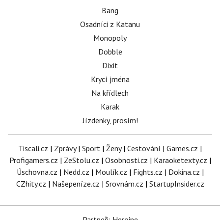
Bang
Osadníci z Katanu
Monopoly
Dobble
Dixit
Krycí jména
Na křídlech
Karak
Jízdenky, prosím!
Tiscali.cz
|
Zprávy
|
Sport
|
Ženy
|
Cestování
|
Games.cz
|
Profigamers.cz
|
ZeStolu.cz
|
Osobnosti.cz
|
Karaoketexty.cz
|
Úschovna.cz
|
Nedd.cz
|
Moulík.cz
|
Fights.cz
|
Dokina.cz
|
CZhity.cz
|
Našepeníze.cz
|
Srovnám.cz
|
StartupInsider.cz
Partneři: Heroine