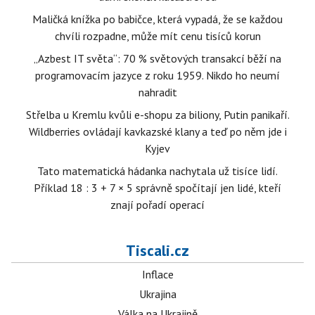
Maličká knížka po babičce, která vypadá, že se každou
chvíli rozpadne, může mít cenu tisíců korun
„Azbest IT světa“: 70 % světových transakcí běží na
programovacím jazyce z roku 1959. Nikdo ho neumí
nahradit
Střelba u Kremlu kvůli e-shopu za biliony, Putin panikaří.
Wildberries ovládají kavkazské klany a teď po něm jde i
Kyjev
Tato matematická hádanka nachytala už tisíce lidí.
Příklad 18 : 3 + 7 × 5 správně spočítají jen lidé, kteří
znají pořadí operací
Tiscali.cz
Inflace
Ukrajina
Válka na Ukrajině