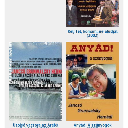
Kelj fel, komám, ne aludjál
(2002)
Utolsó vacsora az Arabs
Anyád! A szúnyogok