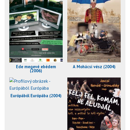
Ede megevé ebédem
A Mohácsi vész (2004)
(2006)
Európából Európába (2004)