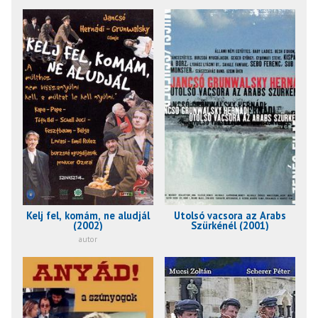
Kelj fel, komám, ne aludjál
Utolsó vacsora az Arabs
(2002)
Szürkénél (2001)
autor