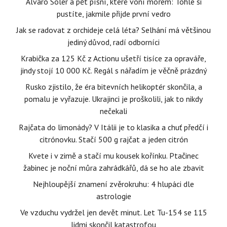
Álvaro Soler a pět písní, které voní mořem: Tohle si
pustíte, jakmile přijde první vedro
Jak se radovat z orchideje celá léta? Selhání má většinou
jediný důvod, radí odborníci
Krabička za 125 Kč z Actionu ušetří tisíce za opraváře,
jindy stojí 10 000 Kč. Regál s nářadím je věčně prázdný
Rusko zjistilo, že éra bitevních helikoptér skončila, a
pomalu je vyřazuje. Ukrajinci je proškolili, jak to nikdy
nečekali
Rajčata do limonády? V Itálii je to klasika a chuť předčí i
citrónovku. Stačí 500 g rajčat a jeden citrón
Kvete i v zimě a stačí mu kousek kořínku. Ptačinec
žabinec je noční můra zahrádkářů, dá se ho ale zbavit
Nejhloupější znamení zvěrokruhu: 4 hlupáci dle
astrologie
Ve vzduchu vydržel jen devět minut. Let Tu-154 se 115
lidmi skončil katastrofou