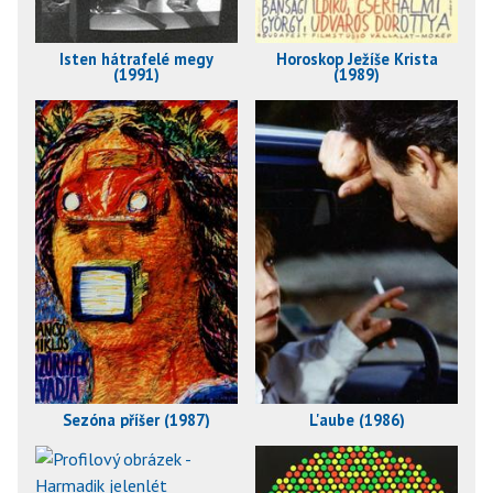
Isten hátrafelé megy
Horoskop Ježíše Krista
(1991)
(1989)
Sezóna příšer (1987)
L'aube (1986)