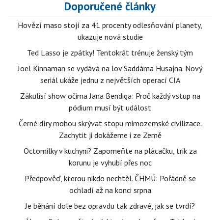
Doporučené články
Hovězí maso stojí za 41 procenty odlesňování planety,
ukazuje nová studie
Ted Lasso je zpátky! Tentokrát trénuje ženský tým
Joel Kinnaman se vydává na lov Saddáma Husajna. Nový
seriál ukáže jednu z největších operací CIA
Zákulisí show očima Jana Bendiga: Proč každý vstup na
pódium musí být událost
Černé díry mohou skrývat stopu mimozemské civilizace.
Zachytit ji dokážeme i ze Země
Octomilky v kuchyni? Zapomeňte na plácačku, trik za
korunu je vyhubí přes noc
Předpověď, kterou nikdo nechtěl. ČHMÚ: Pořádně se
ochladí až na konci srpna
Je běhání dole bez opravdu tak zdravé, jak se tvrdí?