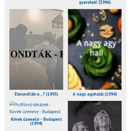
gyerekek! (1996)
Elmondták-e...? (1995)
A nagy agyhalál (1994)
Kövek üzenete - Budapest
(1994)