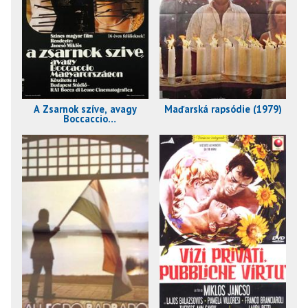
A Zsarnok szíve, avagy
Maďarská rapsódie (1979)
Boccaccio
Magyarországon (1981)