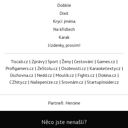
Dobble
Dixit
Krycí jména
Na křídlech
Karak
Jízdenky, prosím!
Tiscali.cz
|
Zprávy
|
Sport
|
Ženy
|
Cestování
|
Games.cz
|
Profigamers.cz
|
ZeStolu.cz
|
Osobnosti.cz
|
Karaoketexty.cz
|
Úschovna.cz
|
Nedd.cz
|
Moulík.cz
|
Fights.cz
|
Dokina.cz
|
CZhity.cz
|
Našepeníze.cz
|
Srovnám.cz
|
StartupInsider.cz
Partneři: Heroine
Něco jste nenašli?