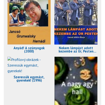
Anyád! A szúnyogok
Nekem lámpást adott
(2000)
kezembe az Úr, Pesten
(1999)
Szeressük egymást,
gyerekek! (1996)