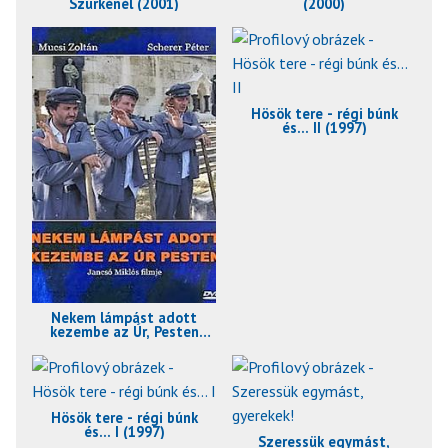
Szürkénél (2001)
(2000)
Hösök tere - régi búnk
és... II (1997)
Nekem lámpást adott
kezembe az Úr, Pesten
(1999)
Hösök tere - régi búnk
és... I (1997)
Szeressük egymást,