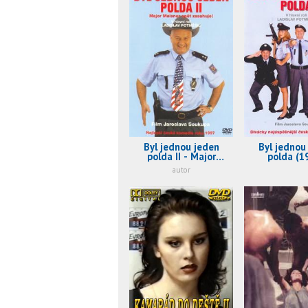
Byl jednou jeden
Byl jednou
polda II - Major
polda (1
Maisner opět
autor
zasahuje! (1997)