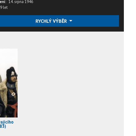
ení:
14. srpna 1946
9 let
RYCHLÝ VÝBĚR
ajícího
83)