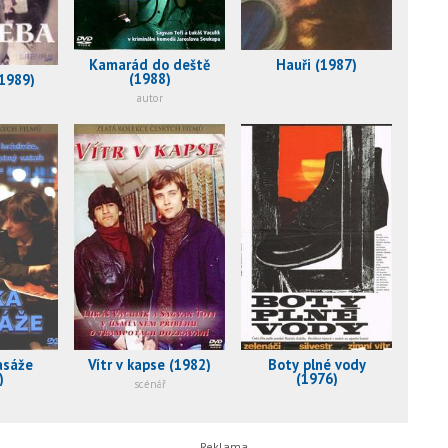
Kamarád do deště
Hauři (1987)
(1988)
1989)
autor
asáže
Vítr v kapse (1982)
Boty plné vody
)
(1976)
scénář