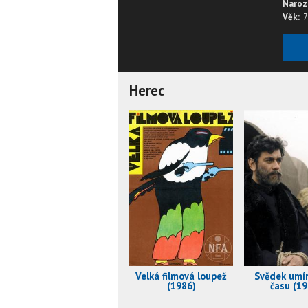
Naroz
Věk:
7
Herec
Velká filmová loupež
Svědek umír
(1986)
času (19