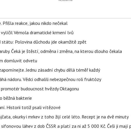
 Přišla reakce, jakou nikdo nečekal
, vylíčil Vémola dramatické krmení lvů
d státu: Polovina důchodu jde okamžitě zpět
ruby. Čeká je štěstí, odměna i změna, na kterou dlouho čekala
vem domluvit odvetu
zapomínejte. Jednu zásadní chybu dělá téměř každý
áhá nádoru. Vědci odhalili nebezpečnou roli fruktózy
l promotér budoucnost hvězdy Oktagonu
o běžná bakterie
aní. Historii totiž psali vítězové
jčata, okurky i mrkev z toho žijí celé léto. Recept je na dvě minuty
sifonovou láhev z dob ČSSR a platí za ni až 5 000 Kč. Češi ji mají 