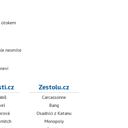
d útokem
 ale nesmíte
 neví
ti.cz
Zestolu.cz
abiš
Carcassonne
vel
Bang
orová
Osadníci z Katanu
mitch
Monopoly