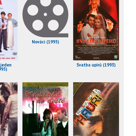
Nováci (1995)
 jeden
Svatba upírů (1993)
995)