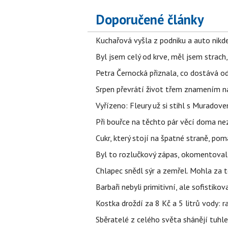
Doporučené články
Kuchařová vyšla z podniku a auto nikde.
Byl jsem celý od krve, měl jsem strach
Petra Černocká přiznala, co dostává o
Srpen převrátí život třem znamením na
Vyřízeno: Fleury už si stihl s Murado
Při bouřce na těchto pár věcí doma ne
Cukr, který stojí na špatné straně, pom
Byl to rozlučkový zápas, okomentova
Chlapec snědl sýr a zemřel. Mohla za t
Barbaři nebyli primitivní, ale sofistikov
Kostka droždí za 8 Kč a 5 litrů vody: ra
Sběratelé z celého světa shánějí tuhle 