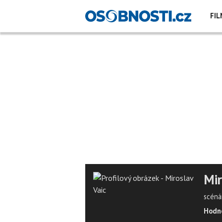
FIL
Mir
scéná
Hodno