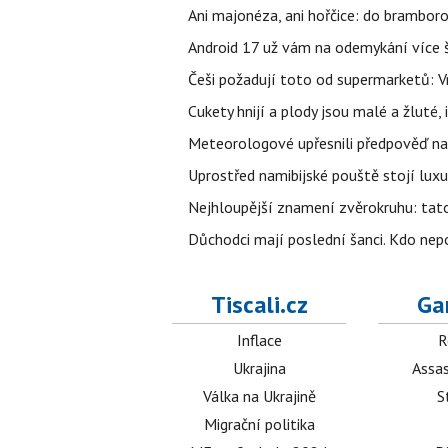
Ani majonéza, ani hořčice: do brambor
Android 17 už vám na odemykání více ša
Češi požadují toto od supermarketů: 
Cukety hnijí a plody jsou malé a žluté, 
Meteorologové upřesnili předpověď na 
Uprostřed namibijské pouště stojí luxu
Nejhloupější znamení zvěrokruhu: tat
Důchodci mají poslední šanci. Kdo nep
Tiscali.cz
Ga
Inflace
R
Ukrajina
Assas
Válka na Ukrajině
S
Migrační politika