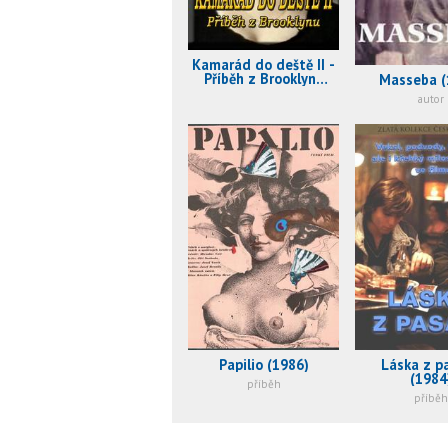
Kamarád do deště II -
Příběh z Brooklynu
Masseba (
(1992)
autor
Papilio (1986)
Láska z p
(1984
příběh
příběh