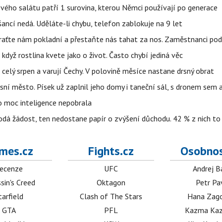
ového salátu patří 1 surovina, kterou Němci používají po generace
ncí nedá. Uděláte-li chybu, telefon zablokuje na 9 let
Vraťte nám pokladní a přestaňte nás tahat za nos. Zaměstnanci po
i když rostlina kvete jako o život. Často chybí jediná věc
celý srpen a varují Čechy. V polovině měsíce nastane drsný obrat
sní město. Písek už zaplnil jeho domy i taneční sál, s dronem sem
o moc inteligence nepobrala
odá žádost, ten nedostane papír o zvýšení důchodu. 42 % z nich to
mes.cz
Fights.cz
Osobnos
ecenze
UFC
Andrej B
sin's Creed
Oktagon
Petr Pa
tarfield
Clash of The Stars
Hana Zag
GTA
PFL
Kazma Kaz