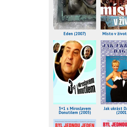
Eden (2007)
Místo v život
3+1 s Miroslavem
Jak ukrást 
Donutilem (2005)
(2001