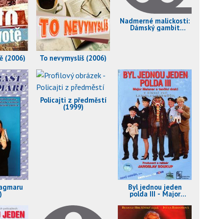
Nadmerné malickosti:
Dámský gambit
(2006)
ě (2006)
To nevymyslíš (2006)
Policajti z předměstí
(1999)
Dagmaru
Byl jednou jeden
)
polda III - Major
Maisner a tančící
drak (1999)