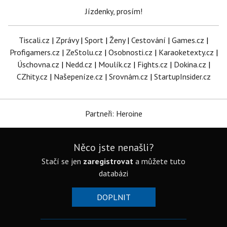
Jízdenky, prosím!
Tiscali.cz
|
Zprávy
|
Sport
|
Ženy
|
Cestování
|
Games.cz
|
Profigamers.cz
|
ZeStolu.cz
|
Osobnosti.cz
|
Karaoketexty.cz
|
Úschovna.cz
|
Nedd.cz
|
Moulík.cz
|
Fights.cz
|
Dokina.cz
|
CZhity.cz
|
Našepeníze.cz
|
Srovnám.cz
|
StartupInsider.cz
Partneři: Heroine
Něco jste nenašli?
Stačí se jen
zaregistrovat
a můžete tuto
databázi
DOPLNIT