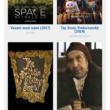
Vesmír mezi námi (2017)
Toy Story: Prehistorický
(2014)
Centaur
Additional Voices