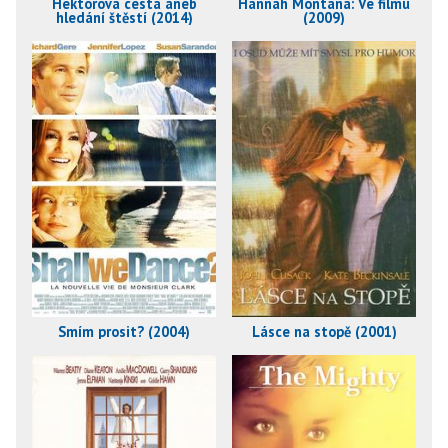
Hektorova cesta aneb
Hannah Montana: Ve filmu
hledání štěstí (2014)
(2009)
Smím prosit? (2004)
Lásce na stopě (2001)