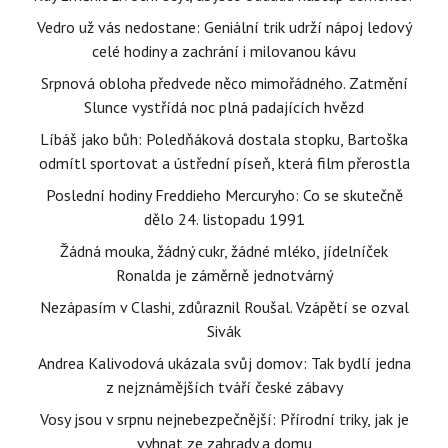
Vedro už vás nedostane: Geniální trik udrží nápoj ledový
celé hodiny a zachrání i milovanou kávu
Srpnová obloha předvede něco mimořádného. Zatmění
Slunce vystřídá noc plná padajících hvězd
Líbáš jako bůh: Poledňáková dostala stopku, Bartoška
odmítl sportovat a ústřední píseň, která film přerostla
Poslední hodiny Freddieho Mercuryho: Co se skutečně
dělo 24. listopadu 1991
Žádná mouka, žádný cukr, žádné mléko, jídelníček
Ronalda je záměrně jednotvárný
Nezápasím v Clashi, zdůraznil Roušal. Vzápětí se ozval
Sivák
Andrea Kalivodová ukázala svůj domov: Tak bydlí jedna
z nejznámějších tváří české zábavy
Vosy jsou v srpnu nejnebezpečnější: Přírodní triky, jak je
vyhnat ze zahrady a domu