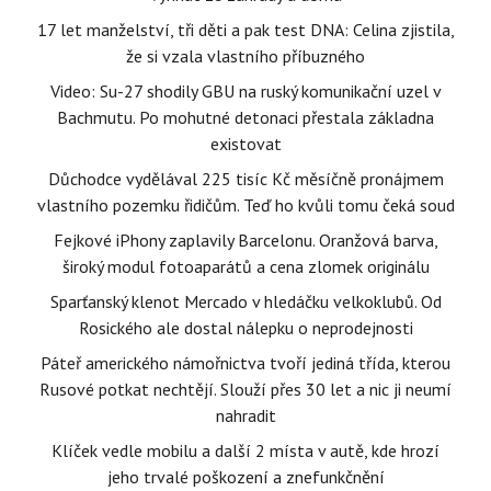
17 let manželství, tři děti a pak test DNA: Celina zjistila,
že si vzala vlastního příbuzného
Video: Su-27 shodily GBU na ruský komunikační uzel v
Bachmutu. Po mohutné detonaci přestala základna
existovat
Důchodce vydělával 225 tisíc Kč měsíčně pronájmem
vlastního pozemku řidičům. Teď ho kvůli tomu čeká soud
Fejkové iPhony zaplavily Barcelonu. Oranžová barva,
široký modul fotoaparátů a cena zlomek originálu
Sparťanský klenot Mercado v hledáčku velkoklubů. Od
Rosického ale dostal nálepku o neprodejnosti
Páteř amerického námořnictva tvoří jediná třída, kterou
Rusové potkat nechtějí. Slouží přes 30 let a nic ji neumí
nahradit
Klíček vedle mobilu a další 2 místa v autě, kde hrozí
jeho trvalé poškození a znefunkčnění