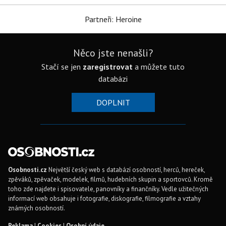
Partneři: Heroine
Něco jste nenašli?
Stačí se jen
zaregistrovat
a můžete tuto
databázi
DOPLNIT
Osobnosti.cz
Největší český web s databází osobností, herců, hereček,
zpěváků, zpěvaček, modelek, filmů, hudebních skupin a sportovců. Kromě
toho zde najdete i spisovatele, panovníky a finančníky. Vedle užitečných
informací web obsahuje i fotografie, diskografie, filmografie a vztahy
známých osobností.
Reklama
|
Cookies
|
Osobní údaje