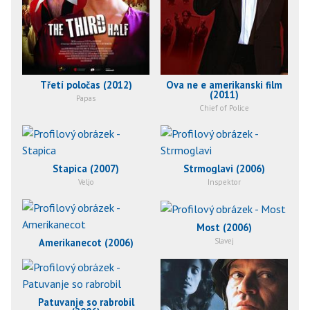
Třetí poločas (2012)
Ova ne e amerikanski film
(2011)
Papas
Chief of Police
Stapica (2007)
Strmoglavi (2006)
Veljo
Inspektor
Most (2006)
Amerikanecot (2006)
Slavej
Patuvanje so rabrobil