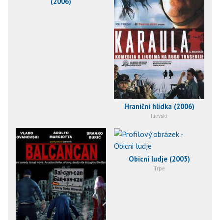
(2006)
Hraniční hlídka (2006)
Ilievski
Obicni ludje (2005)
Trpe