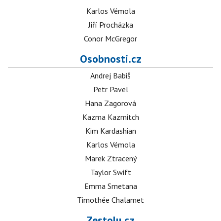
Karlos Vémola
Jiří Procházka
Conor McGregor
Osobnosti.cz
Andrej Babiš
Petr Pavel
Hana Zagorová
Kazma Kazmitch
Kim Kardashian
Karlos Vémola
Marek Ztracený
Taylor Swift
Emma Smetana
Timothée Chalamet
Zestolu.cz