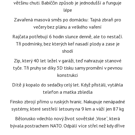
většinu chuti. Babiččin způsob je jednodušší a funguje
lépe
Zavařená masová směs po domácku: Tajná zbraň pro
večery bez plánu a velkého vaření
Rajčata potřebují 6 hodin slunce denně, ale to nestačí.
Tři podmínky, bez kterých keř nasadí plody a zase je
shodí
Zip, který 40 let ležel v garáži, teď nahrazuje stanové
tyče. Tři pruhy se díky 3D tisku samy promění v pevnou
konstrukci
Dítě ji kopalo do sedačky celý let. Když přistáli, vytáhla
telefon a matka zbledla
Finsko zbrojí přímo u ruských hranic. Nakupuje nenápadné
systémy, které sestřelí letouny na 9 km a váží jen 87 kg
Bělorusko vdechlo nový život sovětské „Vose“, která
bývala postrachem NATO. Odpálí více střel než kdy dříve