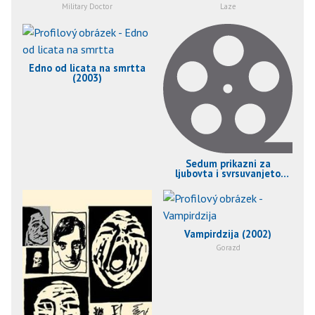
Military Doctor
Laze
Edno od licata na smrtta
(2003)
Sedum prikazni za
ljubovta i svrsuvanjeto
(2003)
Vampirdzija (2002)
Gorazd