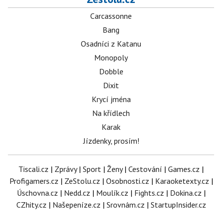
Carcassonne
Bang
Osadníci z Katanu
Monopoly
Dobble
Dixit
Krycí jména
Na křídlech
Karak
Jízdenky, prosím!
Tiscali.cz
|
Zprávy
|
Sport
|
Ženy
|
Cestování
|
Games.cz
|
Profigamers.cz
|
ZeStolu.cz
|
Osobnosti.cz
|
Karaoketexty.cz
|
Úschovna.cz
|
Nedd.cz
|
Moulík.cz
|
Fights.cz
|
Dokina.cz
|
CZhity.cz
|
Našepeníze.cz
|
Srovnám.cz
|
StartupInsider.cz