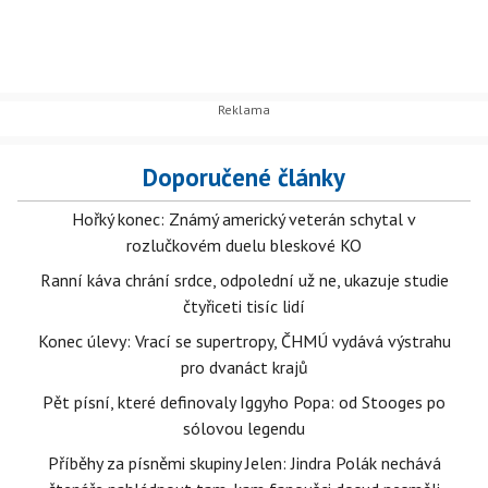
Doporučené články
Hořký konec: Známý americký veterán schytal v
rozlučkovém duelu bleskové KO
Ranní káva chrání srdce, odpolední už ne, ukazuje studie
čtyřiceti tisíc lidí
Konec úlevy: Vrací se supertropy, ČHMÚ vydává výstrahu
pro dvanáct krajů
Pět písní, které definovaly Iggyho Popa: od Stooges po
sólovou legendu
Příběhy za písněmi skupiny Jelen: Jindra Polák nechává