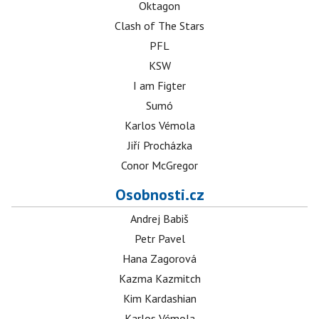
Oktagon
Clash of The Stars
PFL
KSW
I am Figter
Sumó
Karlos Vémola
Jiří Procházka
Conor McGregor
Osobnosti.cz
Andrej Babiš
Petr Pavel
Hana Zagorová
Kazma Kazmitch
Kim Kardashian
Karlos Vémola