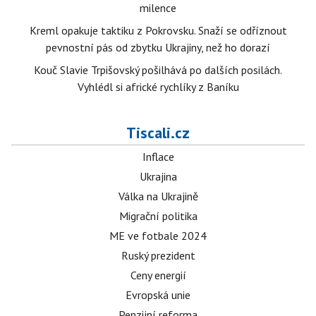
milence
Kreml opakuje taktiku z Pokrovsku. Snaží se odříznout
pevnostní pás od zbytku Ukrajiny, než ho dorazí
Kouč Slavie Trpišovský pošilhává po dalších posilách.
Vyhlédl si africké rychlíky z Baníku
Tiscali.cz
Inflace
Ukrajina
Válka na Ukrajině
Migrační politika
ME ve fotbale 2024
Ruský prezident
Ceny energií
Evropská unie
Penzijní reforma