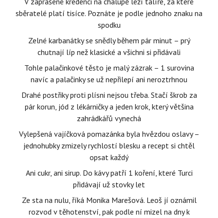
V zaprášené kredenci na chalupě leží talíře, za které
sběratelé platí tisíce. Poznáte je podle jednoho znaku na
spodku
Zelné karbanátky se snědly během pár minut – prý
chutnají líp než klasické a všichni si přidávali
Tohle palačinkové těsto je malý zázrak – 1 surovina
navíc a palačinky se už nepřilepí ani neroztrhnou
Drahé postřiky proti plísni nejsou třeba. Stačí škrob za
pár korun, jód z lékárničky a jeden krok, který většina
zahrádkářů vynechá
Vylepšená vajíčková pomazánka byla hvězdou oslavy –
jednohubky zmizely rychlostí blesku a recept si chtěl
opsat každý
Ani cukr, ani sirup. Do kávy patří 1 koření, které Turci
přidávají už stovky let
Ze sta na nulu, říká Monika Marešová. Leoš jí oznámil
rozvod v těhotenství, pak podle ní mizel na dny k