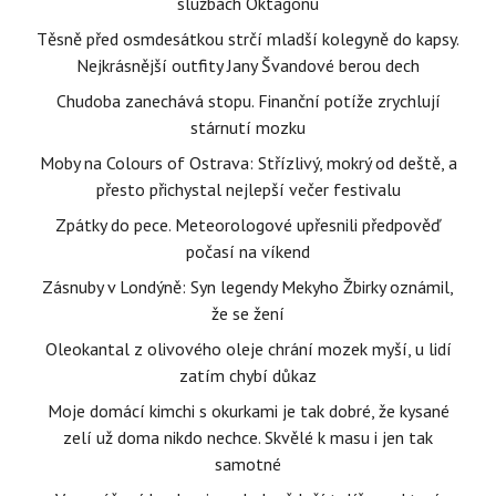
službách Oktagonu
Těsně před osmdesátkou strčí mladší kolegyně do kapsy.
Nejkrásnější outfity Jany Švandové berou dech
Chudoba zanechává stopu. Finanční potíže zrychlují
stárnutí mozku
Moby na Colours of Ostrava: Střízlivý, mokrý od deště, a
přesto přichystal nejlepší večer festivalu
Zpátky do pece. Meteorologové upřesnili předpověď
počasí na víkend
Zásnuby v Londýně: Syn legendy Mekyho Žbirky oznámil,
že se žení
Oleokantal z olivového oleje chrání mozek myší, u lidí
zatím chybí důkaz
Moje domácí kimchi s okurkami je tak dobré, že kysané
zelí už doma nikdo nechce. Skvělé k masu i jen tak
samotné