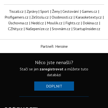
Tiscali.cz
|
Zprávy
|
Sport
|
Ženy
|
Cestování
|
Games.cz
|
Profigamers.cz
|
ZeStolu.cz
|
Osobnosti.cz
|
Karaoketexty.cz
|
Úschovna.cz
|
Nedd.cz
|
Moulík.cz
|
Fights.cz
|
Dokina.cz
|
CZhity.cz
|
Našepeníze.cz
|
Srovnám.cz
|
StartupInsider.cz
Partneři: Heroine
Něco jste nenašli?
Stačí se jen
zaregistrovat
a můžete tuto
databázi
DOPLNIT