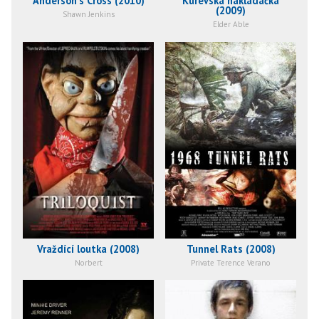
Anderson's Cross (2010)
Kurevská nakládačka
(2009)
Shawn Jenkins
Elder Able
Vraždící loutka (2008)
Tunnel Rats (2008)
Norbert
Private Terence Verano