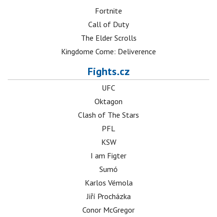
Fortnite
Call of Duty
The Elder Scrolls
Kingdome Come: Deliverence
Fights.cz
UFC
Oktagon
Clash of The Stars
PFL
KSW
I am Figter
Sumó
Karlos Vémola
Jiří Procházka
Conor McGregor