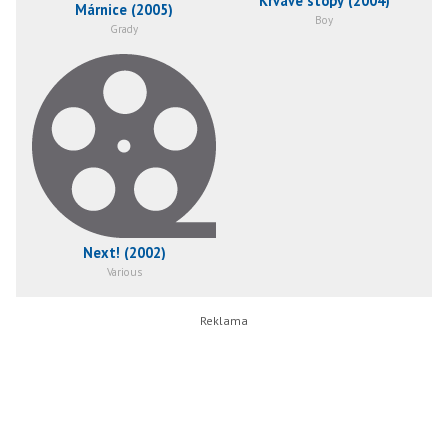
Krvavé stopy (2004)
Márnice (2005)
Boy
Grady
Next! (2002)
Various