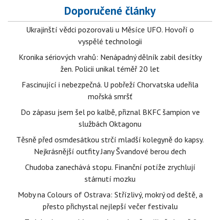
Doporučené články
Ukrajinští vědci pozorovali u Měsíce UFO. Hovoří o
vyspělé technologii
Kronika sériových vrahů: Nenápadný dělník zabil desítky
žen. Policii unikal téměř 20 let
Fascinující i nebezpečná. U pobřeží Chorvatska udeřila
mořská smršť
Do zápasu jsem šel po kalbě, přiznal BKFC šampion ve
službách Oktagonu
Těsně před osmdesátkou strčí mladší kolegyně do kapsy.
Nejkrásnější outfity Jany Švandové berou dech
Chudoba zanechává stopu. Finanční potíže zrychlují
stárnutí mozku
Moby na Colours of Ostrava: Střízlivý, mokrý od deště, a
přesto přichystal nejlepší večer festivalu