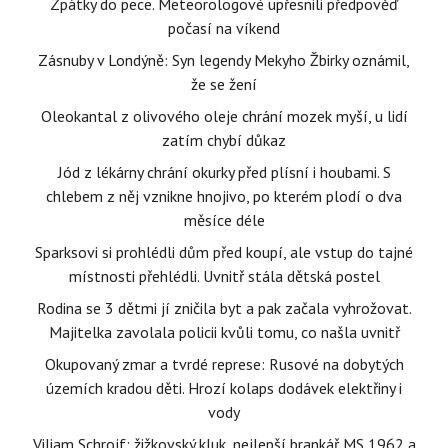
Zpátky do pece. Meteorologové upřesnili předpověď
počasí na víkend
Zásnuby v Londýně: Syn legendy Mekyho Žbirky oznámil,
že se žení
Oleokantal z olivového oleje chrání mozek myší, u lidí
zatím chybí důkaz
Jód z lékárny chrání okurky před plísní i houbami. S
chlebem z něj vznikne hnojivo, po kterém plodí o dva
měsíce déle
Sparksovi si prohlédli dům před koupí, ale vstup do tajné
místnosti přehlédli. Uvnitř stála dětská postel
Rodina se 3 dětmi jí zničila byt a pak začala vyhrožovat.
Majitelka zavolala policii kvůli tomu, co našla uvnitř
Okupovaný zmar a tvrdé represe: Rusové na dobytých
územích kradou děti. Hrozí kolaps dodávek elektřiny i
vody
Viliam Schrojf: žižkovský kluk, nejlepší brankář MS 1962 a