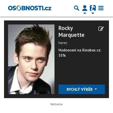
Rocky
Marquette
herec
Hodnocení na Kinobox.cz:
55%
RYCHLÝ VÝBĚR