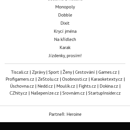
Monopoly
Dobble
Dixit
Krycí jména
Na křídlech
Karak
Jízdenky, prosím!
Tiscali.cz
|
Zprávy
|
Sport
|
Ženy
|
Cestování
|
Games.cz
|
Profigamers.cz
|
ZeStolu.cz
|
Osobnosti.cz
|
Karaoketexty.cz
|
Úschovna.cz
|
Nedd.cz
|
Moulík.cz
|
Fights.cz
|
Dokina.cz
|
CZhity.cz
|
Našepeníze.cz
|
Srovnám.cz
|
StartupInsider.cz
Partneři: Heroine