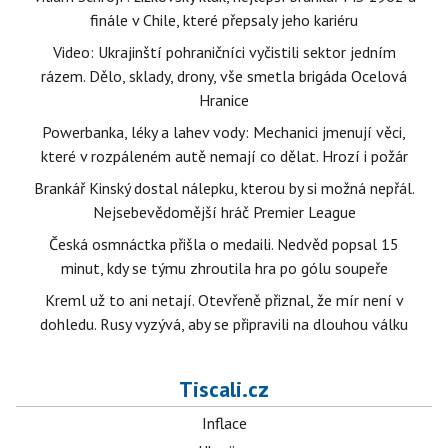
finále v Chile, které přepsaly jeho kariéru
Video: Ukrajinští pohraničníci vyčistili sektor jedním
rázem. Dělo, sklady, drony, vše smetla brigáda Ocelová
Hranice
Powerbanka, léky a lahev vody: Mechanici jmenují věci,
které v rozpáleném autě nemají co dělat. Hrozí i požár
Brankář Kinský dostal nálepku, kterou by si možná nepřál.
Nejsebevědomější hráč Premier League
Česká osmnáctka přišla o medaili. Nedvěd popsal 15
minut, kdy se týmu zhroutila hra po gólu soupeře
Kreml už to ani netají. Otevřeně přiznal, že mír není v
dohledu. Rusy vyzývá, aby se připravili na dlouhou válku
Tiscali.cz
Inflace