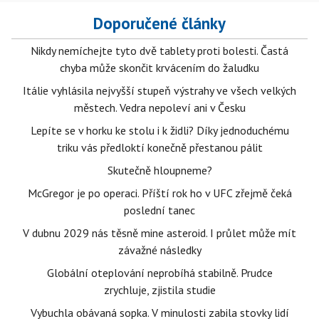
Doporučené články
Nikdy nemíchejte tyto dvě tablety proti bolesti. Častá
chyba může skončit krvácením do žaludku
Itálie vyhlásila nejvyšší stupeň výstrahy ve všech velkých
městech. Vedra nepoleví ani v Česku
Lepíte se v horku ke stolu i k židli? Díky jednoduchému
triku vás předloktí konečně přestanou pálit
Skutečně hloupneme?
McGregor je po operaci. Příští rok ho v UFC zřejmě čeká
poslední tanec
V dubnu 2029 nás těsně mine asteroid. I průlet může mít
závažné následky
Globální oteplování neprobíhá stabilně. Prudce
zrychluje, zjistila studie
Vybuchla obávaná sopka. V minulosti zabila stovky lidí