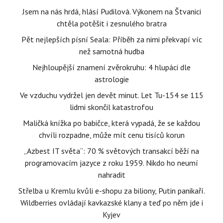
Jsem na nás hrdá, hlásí Pudilová. Výkonem na Štvanici
chtěla potěšit i zesnulého bratra
Pět nejlepších písní Seala: Příběh za nimi překvapí víc
než samotná hudba
Nejhloupější znamení zvěrokruhu: 4 hlupáci dle
astrologie
Ve vzduchu vydržel jen devět minut. Let Tu-154 se 115
lidmi skončil katastrofou
Maličká knížka po babičce, která vypadá, že se každou
chvíli rozpadne, může mít cenu tisíců korun
„Azbest IT světa“: 70 % světových transakcí běží na
programovacím jazyce z roku 1959. Nikdo ho neumí
nahradit
Střelba u Kremlu kvůli e-shopu za biliony, Putin panikaří.
Wildberries ovládají kavkazské klany a teď po něm jde i
Kyjev