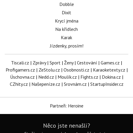
Dobble
Dixit
Krycí jména
Na křídlech
Karak
Jízdenky, prosím!
Tiscali.cz
|
Zprávy
|
Sport
|
Ženy
|
Cestování
|
Games.cz
|
Profigamers.cz
|
ZeStolu.cz
|
Osobnosti.cz
|
Karaoketexty.cz
|
Úschovna.cz
|
Nedd.cz
|
Moulík.cz
|
Fights.cz
|
Dokina.cz
|
CZhity.cz
|
Našepeníze.cz
|
Srovnám.cz
|
StartupInsider.cz
Partneři: Heroine
Něco jste nenašli?