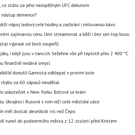
il, co stálo za jeho neúspěšným UFC debutem
li nástup demence?
udrží nápoj ledový celé hodiny a zachrání i milovanou kávu
 velmi zajímavou cenu. Umí streamovat a běží i bez set-top boxu
stal výprask od šesti soupeřů
jáky, i když jsou v tancích. Sežehne vše při teplotě přes 2 400 °C
u finančně nedává smysl
lkilld donutil Gamrota odklepat v prvním kole
u chybu za 60 zápasů neudělal
e uskutečnit v New Yorku. Britové se brání
a. Ukrajinci i Rusové s ním ničí celé městské ulice
in měl dostat desetkrát víc než Čepo
edl tunel do podzemního města z 12. století před Kristem