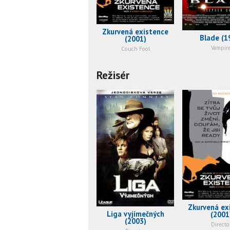
Zkurvená existence
Blade (1
(2001)
Vampir
Couch Fool
Režisér
Zkurvená ex
Liga vyjímečných
(2001
(2003)
Directo