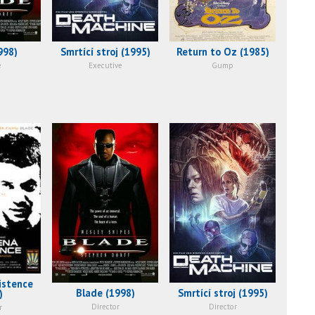
998)
Smrtící stroj (1995)
Return to Oz (1985)
e
Executive
Gump
istence
Blade (1998)
Smrtící stroj (1995)
)
Director
Director
r