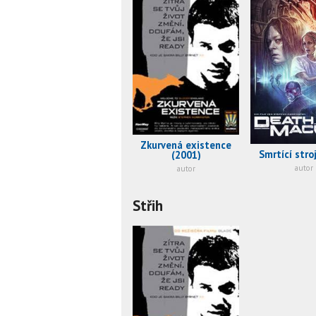
Zkurvená existence
Smrtící stro
(2001)
autor
autor
Střih