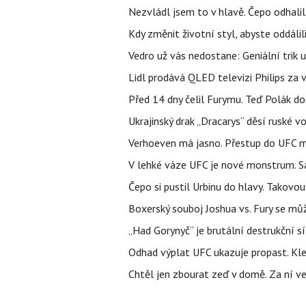
Nezvládl jsem to v hlavě. Čepo odhal
Kdy změnit životní styl, abyste oddáli
Vedro už vás nedostane: Geniální trik 
Lidl prodává QLED televizi Philips za
Před 14 dny čelil Furymu. Teď Polák do
Ukrajinský drak „Dracarys“ děsí ruské vo
Verhoeven má jasno. Přestup do UFC m
V lehké váze UFC je nové monstrum. Sa
Čepo si pustil Urbinu do hlavy. Takovo
Boxerský souboj Joshua vs. Fury se můž
„Had Gorynyč“ je brutální destrukční síl
Odhad výplat UFC ukazuje propast. Kle
Chtěl jen zbourat zeď v domě. Za ní v