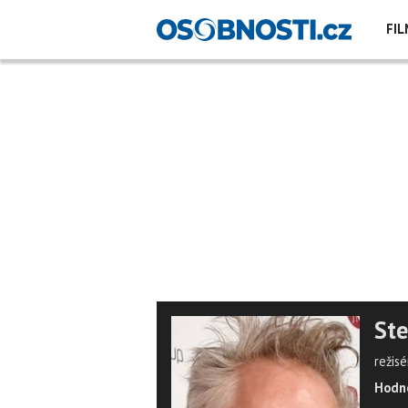
FIL
Ste
režisé
Hodno