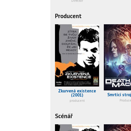
Director
Producent
Zkurvená existence
Smrtící stro
(2001)
Produce
producent
Scénář