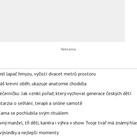
nil lapač hmyzu, vyčistí dvacet metrů prostoru
váš krevní oběh, ukazuje anatomie chodidla
černíčku: Jak vznikl pořad, který vychoval generace českých dětí
Katarzia o selhání, terapii a online samotě
Farna se pochlubila svým rituálem
ný manžel, tři děti, kariéra i výhra v show Tvoje tvář má známý hla
– výsledky a nejlepší momenty