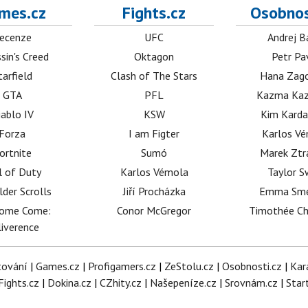
mes.cz
Fights.cz
Osobnos
ecenze
UFC
Andrej B
sin's Creed
Oktagon
Petr Pa
tarfield
Clash of The Stars
Hana Zag
GTA
PFL
Kazma Kaz
iablo IV
KSW
Kim Karda
Forza
I am Figter
Karlos V
ortnite
Sumó
Marek Ztr
l of Duty
Karlos Vémola
Taylor S
lder Scrolls
Jiří Procházka
Emma Sm
dome Come:
Conor McGregor
Timothée C
iverence
tování
|
Games.cz
|
Profigamers.cz
|
ZeStolu.cz
|
Osobnosti.cz
|
Kar
Fights.cz
|
Dokina.cz
|
CZhity.cz
|
Našepeníze.cz
|
Srovnám.cz
|
Star