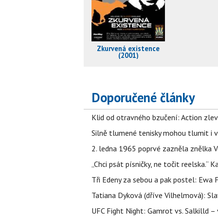
Zkurvená existence
(2001)
Doporučené články
Klid od otravného bzučení: Action zlev
Silně tlumené tenisky mohou tlumit i 
2. ledna 1965 poprvé zazněla znělka Ve
„Chci psát písničky, ne točit reelska.“ 
Tři Edeny za sebou a pak postel: Ewa 
Tatiana Dyková (dříve Vilhelmová): Slav
UFC Fight Night: Gamrot vs. Salkilld 