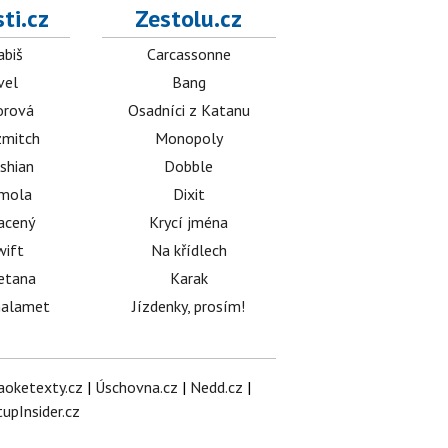
ti.cz
Zestolu.cz
abiš
Carcassonne
vel
Bang
orová
Osadníci z Katanu
mitch
Monopoly
shian
Dobble
émola
Dixit
acený
Krycí jména
wift
Na křídlech
etana
Karak
halamet
Jízdenky, prosím!
aoketexty.cz
|
Úschovna.cz
|
Nedd.cz
|
tupInsider.cz