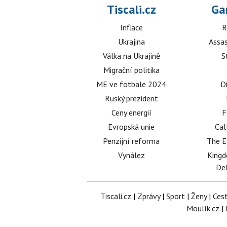
Tiscali.cz
Ga
Inflace
R
Ukrajina
Assas
Válka na Ukrajině
S
Migrační politika
ME ve fotbale 2024
D
Ruský prezident
Ceny energií
F
Evropská unie
Cal
Penzijní reforma
The E
Vynález
King
Del
Tiscali.cz
|
Zprávy
|
Sport
|
Ženy
|
Ces
Moulík.cz
|