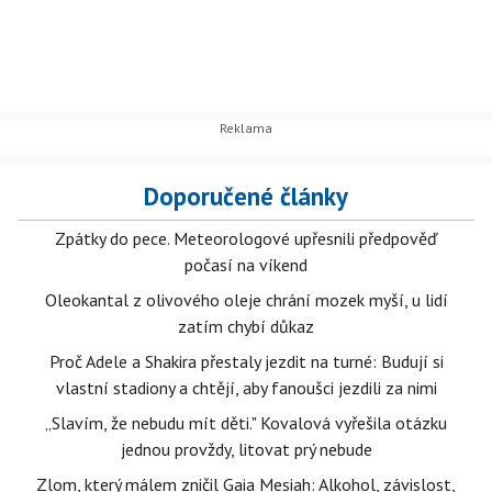
Doporučené články
Zpátky do pece. Meteorologové upřesnili předpověď
počasí na víkend
Oleokantal z olivového oleje chrání mozek myší, u lidí
zatím chybí důkaz
Proč Adele a Shakira přestaly jezdit na turné: Budují si
vlastní stadiony a chtějí, aby fanoušci jezdili za nimi
„Slavím, že nebudu mít děti." Kovalová vyřešila otázku
jednou provždy, litovat prý nebude
Zlom, který málem zničil Gaia Mesiah: Alkohol, závislost,