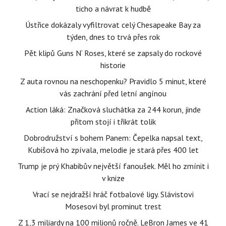
ticho a návrat k hudbě
Ústřice dokázaly vyfiltrovat celý Chesapeake Bay za
týden, dnes to trvá přes rok
Pět klipů Guns N‘ Roses, které se zapsaly do rockové
historie
Z auta rovnou na neschopenku? Pravidlo 5 minut, které
vás zachrání před letní angínou
Action láká: Značková sluchátka za 244 korun, jinde
přitom stojí i třikrát tolik
Dobrodružství s bohem Panem: Čepelka napsal text,
Kubišová ho zpívala, melodie je stará přes 400 let
Trump je prý Khabibův největší fanoušek. Měl ho zmínit i
v knize
Vrací se nejdražší hráč fotbalové ligy. Slávistovi
Mosesovi byl prominut trest
Z 1,3 miliardy na 100 milionů ročně. LeBron James ve 41