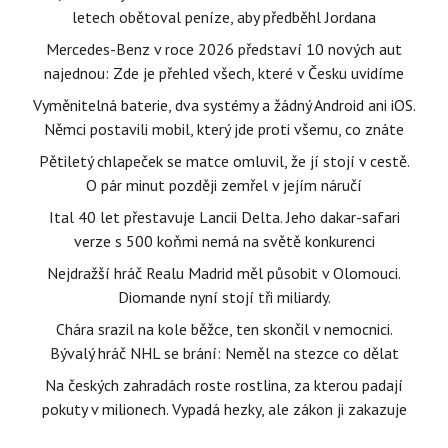
letech obětoval peníze, aby předběhl Jordana
Mercedes-Benz v roce 2026 představí 10 nových aut
najednou: Zde je přehled všech, které v Česku uvidíme
Vyměnitelná baterie, dva systémy a žádný Android ani iOS.
Němci postavili mobil, který jde proti všemu, co znáte
Pětiletý chlapeček se matce omluvil, že jí stojí v cestě.
O pár minut později zemřel v jejím náručí
Ital 40 let přestavuje Lancii Delta. Jeho dakar-safari
verze s 500 koňmi nemá na světě konkurenci
Nejdražší hráč Realu Madrid měl působit v Olomouci.
Diomande nyní stojí tři miliardy.
Chára srazil na kole běžce, ten skončil v nemocnici.
Bývalý hráč NHL se brání: Neměl na stezce co dělat
Na českých zahradách roste rostlina, za kterou padají
pokuty v milionech. Vypadá hezky, ale zákon ji zakazuje