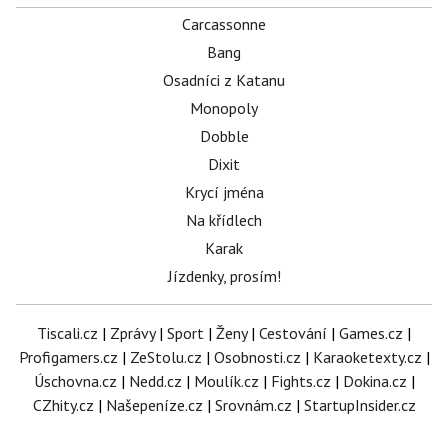
Carcassonne
Bang
Osadníci z Katanu
Monopoly
Dobble
Dixit
Krycí jména
Na křídlech
Karak
Jízdenky, prosím!
Tiscali.cz
|
Zprávy
|
Sport
|
Ženy
|
Cestování
|
Games.cz
|
Profigamers.cz
|
ZeStolu.cz
|
Osobnosti.cz
|
Karaoketexty.cz
|
Úschovna.cz
|
Nedd.cz
|
Moulík.cz
|
Fights.cz
|
Dokina.cz
|
CZhity.cz
|
Našepeníze.cz
|
Srovnám.cz
|
StartupInsider.cz