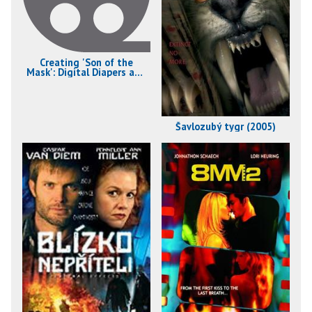
Creating 'Son of the
Mask': Digital Diapers and
Dog Bytes (2005)
Šavlozubý tygr (2005)