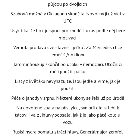
půjdou po dvojicích
Szabová možná v Oktagonu skončila. Novotný ji už vidí v
UFC
Usyk říká, že box je sport pro chudé. Luxus podle něj bere
motivaci
Vémola prodává své slavné „géčko“. Za Mercedes chce
téměř 4,5 milionu
Jaromír Soukup skončil po útoku v nemocnici. Útočníci
měli použít pálku
Listy z květáku nevyhazujte. Jsou jedlé a víme, jak je
použít
Péče o jahody v srpnu. Některé úkony se řeší už po úrodě
Na dovolené spala na přistýlce, syn přítele si lehl k
tátovi. Iva z Jihlavy popsala, jak žije jako páté kolo u
vozu
Ruská hydra pomalu ztrácí hlavy. Generálmajor zemřel