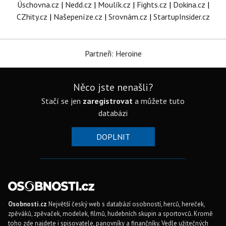
Úschovna.cz
|
Nedd.cz
|
Moulík.cz
|
Fights.cz
|
Dokina.cz
|
CZhity.cz
|
Našepeníze.cz
|
Srovnám.cz
|
StartupInsider.cz
Partneři: Heroine
Něco jste nenašli?
Stačí se jen
zaregistrovat
a můžete tuto
databázi
DOPLNIT
Osobnosti.cz
Největší český web s databází osobností, herců, hereček,
zpěváků, zpěvaček, modelek, filmů, hudebních skupin a sportovců. Kromě
toho zde najdete i spisovatele, panovníky a finančníky. Vedle užitečných