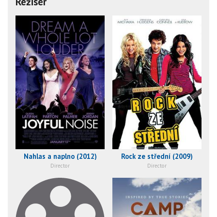
Režisér
Nahlas a naplno (2012)
Rock ze střední (2009)
Director
Director