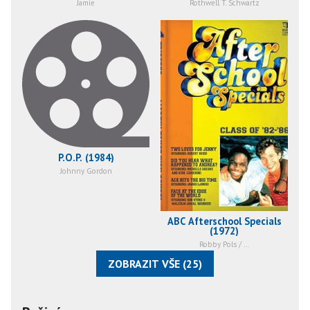
Jamie
Rothwell T. Schwartz
P.O.P. (1984)
Johnny Gordon
ABC Afterschool Specials
(1972)
Robby Pols / ...
ZOBRAZIT VŠE (25)