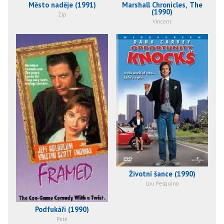
Město naděje (1991)
Marshall Chronicles, The
(1990)
Zip
Vincent
Životní šance (1990)
Lou Pesquino
Podfukáři (1990)
Pete