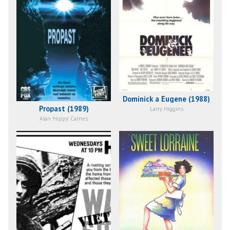
Dominick a Eugene (1988)
Propast (1989)
Larry Higgins
Alan 'Hippy' Carnes