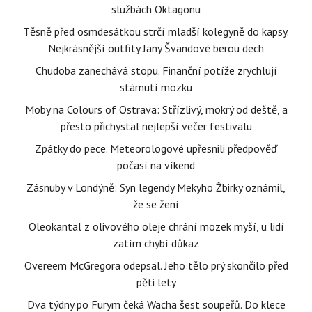
službách Oktagonu
Těsně před osmdesátkou strčí mladší kolegyně do kapsy.
Nejkrásnější outfity Jany Švandové berou dech
Chudoba zanechává stopu. Finanční potíže zrychlují
stárnutí mozku
Moby na Colours of Ostrava: Střízlivý, mokrý od deště, a
přesto přichystal nejlepší večer festivalu
Zpátky do pece. Meteorologové upřesnili předpověď
počasí na víkend
Zásnuby v Londýně: Syn legendy Mekyho Žbirky oznámil,
že se žení
Oleokantal z olivového oleje chrání mozek myší, u lidí
zatím chybí důkaz
Overeem McGregora odepsal. Jeho tělo prý skončilo před
pěti lety
Dva týdny po Furym čeká Wacha šest soupeřů. Do klece