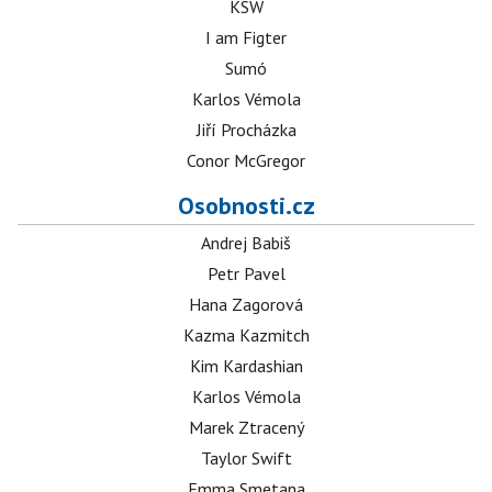
KSW
I am Figter
Sumó
Karlos Vémola
Jiří Procházka
Conor McGregor
Osobnosti.cz
Andrej Babiš
Petr Pavel
Hana Zagorová
Kazma Kazmitch
Kim Kardashian
Karlos Vémola
Marek Ztracený
Taylor Swift
Emma Smetana