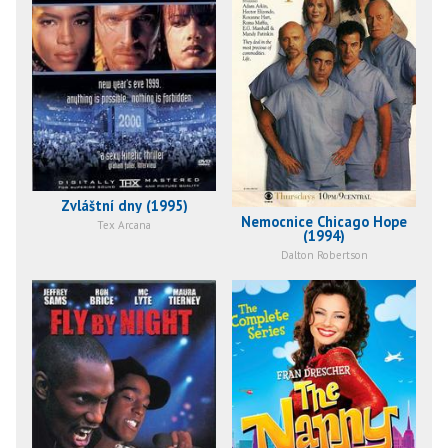
Zvláštní dny (1995)
Nemocnice Chicago Hope
Tex Arcana
(1994)
Dalton Robertson