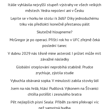
Itálie vyhlásila nejvyšší stupeň výstrahy ve všech velkých
městech. Vedra nepoleví ani v Česku
Lepíte se v horku ke stolu i k židli? Díky jednoduchému
triku vás předloktí konečně přestanou pálit
Skutečně hloupneme?
McGregor je po operaci. Příští rok ho v UFC zřejmě čeká
poslední tanec
V dubnu 2029 nás těsně mine asteroid. I průlet může mít
závažné následky
Globální oteplování neprobíhá stabilně. Prudce
zrychluje, zjistila studie
Vybuchla obávaná sopka. V minulosti zabila stovky lidí
Jsem na nás hrdá, hlásí Pudilová. Výkonem na Štvanici
chtěla potěšit i zesnulého bratra
Pět nejlepších písní Seala: Příběh za nimi překvapí víc
než samotná hudba