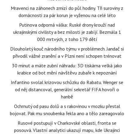
Mravenci na záhonech zmizí do půl hodiny. Tři suroviny z
domácnosti za pár korun je vyženou na celé léto
Putinova odporná válka: Ruské drony krouží nad
ukrajinskými civilisty a bez milosti je zabíjí. Bezmála 1
000 mrtvých, z toho 179 dětí
Dlouholetý kouč národního týmu v problémech. Jandač si
přivodil vážné zranění a v Plzni není schopen trénovat
30 minut a máte zubní náhradu: 3D tiskárna velká jako
krabice od bot mění návštěvu zubaře k nepoznání
Infantino svolal krizovou schůzku do Rabatu. Wenger se
od něj distancoval, generální sekretář FIFA hovoří o
hanbě
Ochrnutý od pasu dolů a s rakovinou v mozku přestal
bojovat. Pak mu snoubenka řekla ano a tělo zareagovalo
Rusové postupují v Charkovské oblasti, fronta se
posouvá. Vlastní analytici ukazují mapu, kde Ukrajinci