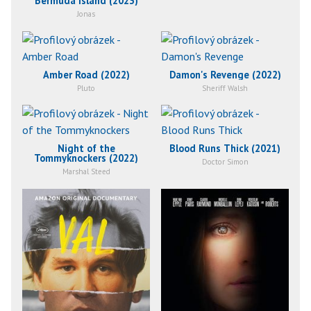
Bermuda Island (2023)
Jonas
Amber Road (2022)
Damon's Revenge (2022)
Pluto
Sheriff Walsh
Night of the
Blood Runs Thick (2021)
Tommyknockers (2022)
Doctor Simon
Marshal Steed