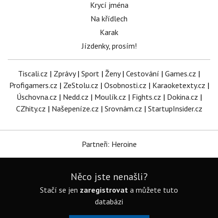
Krycí jména
Na křídlech
Karak
Jízdenky, prosím!
Tiscali.cz
|
Zprávy
|
Sport
|
Ženy
|
Cestování
|
Games.cz
|
Profigamers.cz
|
ZeStolu.cz
|
Osobnosti.cz
|
Karaoketexty.cz
|
Úschovna.cz
|
Nedd.cz
|
Moulík.cz
|
Fights.cz
|
Dokina.cz
|
CZhity.cz
|
Našepeníze.cz
|
Srovnám.cz
|
StartupInsider.cz
Partneři: Heroine
Něco jste nenašli?
Stačí se jen
zaregistrovat
a můžete tuto
databázi