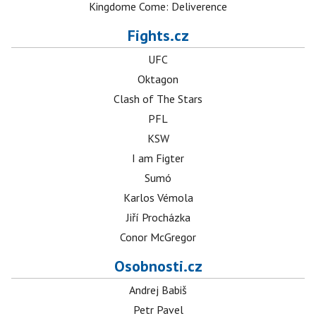
Kingdome Come: Deliverence
Fights.cz
UFC
Oktagon
Clash of The Stars
PFL
KSW
I am Figter
Sumó
Karlos Vémola
Jiří Procházka
Conor McGregor
Osobnosti.cz
Andrej Babiš
Petr Pavel