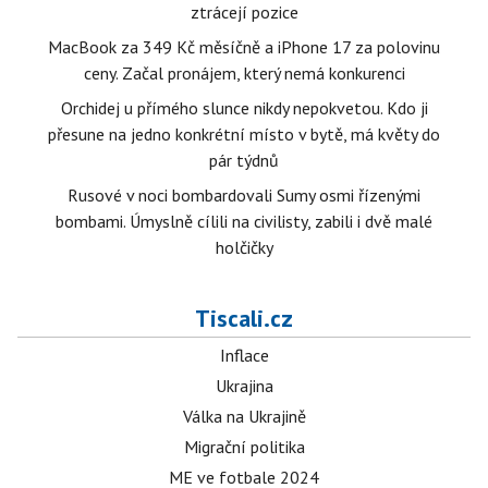
ztrácejí pozice
MacBook za 349 Kč měsíčně a iPhone 17 za polovinu
ceny. Začal pronájem, který nemá konkurenci
Orchidej u přímého slunce nikdy nepokvetou. Kdo ji
přesune na jedno konkrétní místo v bytě, má květy do
pár týdnů
Rusové v noci bombardovali Sumy osmi řízenými
bombami. Úmyslně cílili na civilisty, zabili i dvě malé
holčičky
Tiscali.cz
Inflace
Ukrajina
Válka na Ukrajině
Migrační politika
ME ve fotbale 2024