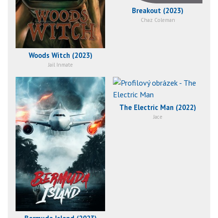
Breakout (2023)
Chaz Coleman
Woods Witch (2023)
Jail Inmate
The Electric Man (2022)
Jace